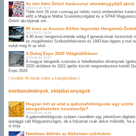
Az idei Adni Öröm! karácsonyi adománygyűjtő akció
2024-12-26 01:01
Több mint 26 ezer csomag jut nehéz sorsú emberekhez karác
előtt a Magyar Máltai Szeretetszolgálat és a SPAR Magyarors
Öröm! akciójának ere...
80 éves az Arconic-Köfém legendás Hengermű-Öntöd
2021-04-21 16:59
A 80 éves hengermű-öntöde eddig 4 generációnak biztosított 
és megélhetést Székesfehérváron és 1943-ban éppen a mai n
indult meg itt az első...
A Dubaj Expo 2020 Világkiállításon
2019-06-03 13:57
A magyar látogatók számára is feledhetetlen élménynek ígérke
2020 októbere és 2021 április között megrendezésre kerülő Du
Expo 2020.
| további 49 darab videó a kategóriában |
esettanulmányok, oktatási anyagok
Hogyan lett az adat a gabonafeldolgozás egy szinte
elengedhetetlen összetevője?
2026-03-04 16:35
A gabonafeldolgozás szépen csendben egy jelentősen digitaliz
iparággá vált Magyarországon, de a folyamat csak akkor működik, ha a 
is bírja ...
Hatalmas áttörés az Alzheimer-szűrésben