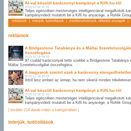
AI-val készült karácsonyi kampányt a Kifli.hu-tól
2025-12-16 11:18
Teljes egészében mesterséges intelligenciával megalkotott ka
kampányvideót mutatott be a Kifli.hu anyacége, a Rohlik Grou
reklámok
|
interjúk, tudósítások
|
esettanulmányok, oktatási anyagok
|
reklámok
A Bridgestone Tatabánya és a Máltai Szeretetszolgál
összefogása
2025-12-19 09:50
97 család karácsonyát tette szebbé a Bridgestone Tatabánya 
Máltai Szeretetszolgálat összefogása.
A magyarok szerint ezek a karácsony elengedhetetlen
2025-12-18 13:33
Attól lesz emberi az ünnep, ha nem sikerül minden tökéletese
AI-val készült karácsonyi kampányt a Kifli.hu-tól
2025-12-16 11:18
Teljes egészében mesterséges intelligenciával megalkotott ka
kampányvideót mutatott be a Kifli.hu anyacége, a Rohlik Grou
| további 214 darab videó a kategóriában |
interjúk, tudósítások