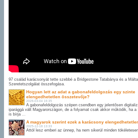
97 család karácsonyát tette szebbé a Bridgestone Tatabánya és a Málta
Szeretetszolgálat összefogása.
Hogyan lett az adat a gabonafeldolgozás egy szinte
elengedhetetlen összetevője?
2026-03-04 16:35
A gabonafeldolgozás szépen csendben egy jelentősen digitaliz
iparággá vált Magyarországon, de a folyamat csak akkor működik, ha a 
is bírja ...
A magyarok szerint ezek a karácsony elengedhetetlen
2025-12-18 13:33
Attól lesz emberi az ünnep, ha nem sikerül minden tökéletese