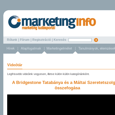
Rólunk
|
Fórum
|
Regisztráció
|
Keresés
Videótár
Legfrissebb videóink vegyesen, illetve külön-külön kategóriánként.
A Bridgestone Tatabánya és a Máltai Szeretetszolg
összefogása