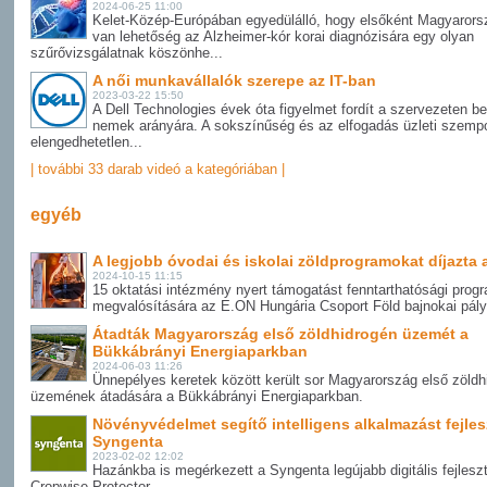
2024-06-25 11:00
Kelet-Közép-Európában egyedülálló, hogy elsőként Magyaror
van lehetőség az Alzheimer-kór korai diagnózisára egy olyan
szűrővizsgálatnak köszönhe...
A női munkavállalók szerepe az IT-ban
2023-03-22 15:50
A Dell Technologies évek óta figyelmet fordít a szervezeten bel
nemek arányára. A sokszínűség és az elfogadás üzleti szempo
elengedhetetlen...
| további 33 darab videó a kategóriában |
egyéb
A legjobb óvodai és iskolai zöldprogramokat díjazta 
2024-10-15 11:15
15 oktatási intézmény nyert támogatást fenntarthatósági prog
megvalósítására az E.ON Hungária Csoport Föld bajnokai pály
Átadták Magyarország első zöldhidrogén üzemét a
Bükkábrányi Energiaparkban
2024-06-03 11:26
Ünnepélyes keretek között került sor Magyarország első zöldh
üzemének átadására a Bükkábrányi Energiaparkban.
Növényvédelmet segítő intelligens alkalmazást fejlesz
Syngenta
2023-02-02 12:02
Hazánkba is megérkezett a Syngenta legújabb digitális fejlesz
Cropwise Protector.