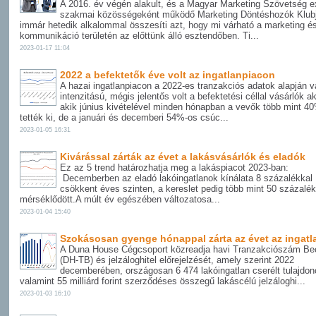
A 2016. év végén alakult, és a Magyar Marketing Szövetség e
szakmai közösségeként működő Marketing Döntéshozók Klubj
immár hetedik alkalommal összesíti azt, hogy mi várható a marketing é
kommunikáció területén az előttünk álló esztendőben. Ti...
2023-01-17 11:04
2022 a befektetők éve volt az ingatlanpiacon
A hazai ingatlanpiacon a 2022-es tranzakciós adatok alapján v
intenzitású, mégis jelentős volt a befektetési céllal vásárlók ak
akik június kivételével minden hónapban a vevők több mint 40
tették ki, de a januári és decemberi 54%-os csúc...
2023-01-05 16:31
Kivárással zárták az évet a lakásvásárlók és eladók
Ez az 5 trend határozhatja meg a lakáspiacot 2023-ban:
Decemberben az eladó lakóingatlanok kínálata 8 százalékkal
csökkent éves szinten, a kereslet pedig több mint 50 százalék
mérséklődött.A múlt év egészében változatosa...
2023-01-04 15:40
Szokásosan gyenge hónappal zárta az évet az ingatl
A Duna House Cégcsoport közreadja havi Tranzakciószám Be
(DH-TB) és jelzáloghitel előrejelzését, amely szerint 2022
decemberében, országosan 6 474 lakóingatlan cserélt tulajdon
valamint 55 milliárd forint szerződéses összegű lakáscélú jelzáloghi...
2023-01-03 16:10