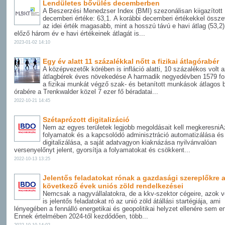
Lendületes bővülés decemberben
A Beszerzési Menedzser Index (BMI) szezonálisan kiigazított
decemberi értéke: 63,1. A korábbi decemberi értékekkel össz
az idei érték magasabb, mint a hosszú távú e havi átlag (53,2)
előző három év e havi értékeinek átlagát is...
2023-01-02 14:10
Egy év alatt 11 százalékkal nőtt a fizikai átlagórabér
A középvezetők körében is infláció alatti, 10 százalékos volt 
átlagbérek éves növekedése A harmadik negyedévben 1579 fori
a fizikai munkát végző szak- és betanított munkások átlagos b
órabére a Trenkwalder közel 7 ezer fő béradatai...
2022-10-21 14:45
Szétaprózott digitalizáció
Nem az egyes területek legjobb megoldásait kell megkeresniAz
folyamatok és a kapcsolódó adminisztráció automatizálása és
digitalizálása, a saját adatvagyon kiaknázása nyilvánvalóan
versenyelőnyt jelent, gyorsítja a folyamatokat és csökkent...
2022-10-13 13:25
Jelentős feladatokat rónak a gazdasági szereplőkre 
következő évek uniós zöld rendelkezései
Nemcsak a nagyvállalatokra, de a kkv-szektor cégeire, azok v
is jelentős feladatokat ró az unió zöld átállási startégiája, ami
lényegében a fennálló energetikai és geopolitikai helyzet ellenére sem en
Ennek értelmében 2024-től kezdődően, több...