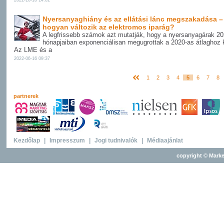
2022-10-10 14:02
Nyersanyaghiány és az ellátási lánc megszakadása –
hogyan változik az elektromos iparág?
A legfrissebb számok azt mutatják, hogy a nyersanyagárak 20
hónapjaiban exponenciálisan megugrottak a 2020-as átlaghoz 
Az LME és a
2022-06-16 09:37
1
2
3
4
5
6
7
8
partnerek
Kezdőlap
|
Impresszum
|
Jogi tudnivalók
|
Médiaajánlat
copyright © Marke