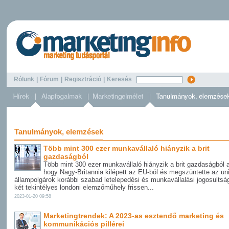
Rólunk
|
Fórum
|
Regisztráció
|
Keresés
Tanulmányok, elemzések
Több mint 300 ezer munkavállaló hiányzik a brit
gazdaságból
Több mint 300 ezer munkavállaló hiányzik a brit gazdaságból a
hogy Nagy-Britannia kilépett az EU-ból és megszüntette az un
állampolgárok korábbi szabad letelepedési és munkavállalási jogosultságá
két tekintélyes londoni elemzőműhely frissen...
2023-01-20 09:58
Marketingtrendek: A 2023-as esztendő marketing és
kommunikációs pillérei