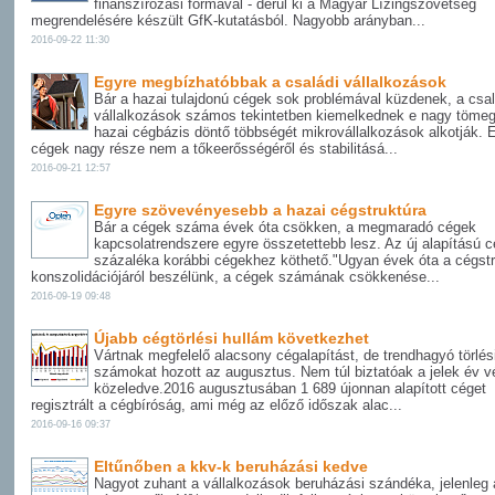
finanszírozási formával - derül ki a Magyar Lízingszövetség
megrendelésére készült GfK-kutatásból. Nagyobb arányban...
2016-09-22 11:30
Egyre megbízhatóbbak a családi vállalkozások
Bár a hazai tulajdonú cégek sok problémával küzdenek, a csal
vállalkozások számos tekintetben kiemelkednek e nagy tömeg
hazai cégbázis döntő többségét mikrovállalkozások alkotják. 
cégek nagy része nem a tőkeerősségéről és stabilitásá...
2016-09-21 12:57
Egyre szövevényesebb a hazai cégstruktúra
Bár a cégek száma évek óta csökken, a megmaradó cégek
kapcsolatrendszere egyre összetettebb lesz. Az új alapítású 
százaléka korábbi cégekhez köthető."Ugyan évek óta a cégstr
konszolidációjáról beszélünk, a cégek számának csökkenése...
2016-09-19 09:48
Újabb cégtörlési hullám következhet
Vártnak megfelelő alacsony cégalapítást, de trendhagyó törlés
számokat hozott az augusztus. Nem túl biztatóak a jelek év v
közeledve.2016 augusztusában 1 689 újonnan alapított céget
regisztrált a cégbíróság, ami még az előző időszak alac...
2016-09-16 09:37
Eltűnőben a kkv-k beruházási kedve
Nagyot zuhant a vállalkozások beruházási szándéka, jelenleg 