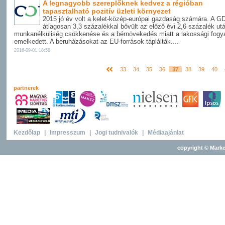
A legnagyobb szereplőknek kedvez a régióban
tapasztalható pozitív üzleti környezet
2015 jó év volt a kelet-közép-európai gazdaság számára. A G
átlagosan 3,3 százalékkal bővült az előző évi 2,6 százalék utá
munkanélküliség csökkenése és a bérnövekedés miatt a lakossági fogy
emelkedett. A beruházásokat az EU-források táplálták....
2016-09-01 18:58
33
34
35
36
37
38
39
40
partnerek
Kezdőlap
|
Impresszum
|
Jogi tudnivalók
|
Médiaajánlat
copyright © Marke