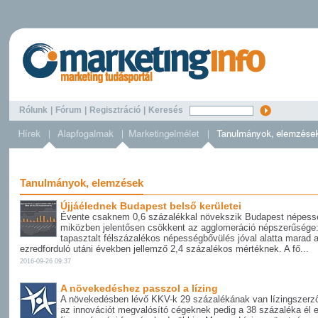
Rólunk
|
Fórum
|
Regisztráció
|
Keresés
Tanulmányok, elemzések
Újjáélednek Budapest belső kerületei
Évente csaknem 0,6 százalékkal növekszik Budapest népess
miközben jelentősen csökkent az agglomeráció népszerűsége: 
tapasztalt félszázalékos népességbővülés jóval alatta marad 
ezredforduló utáni években jellemző 2,4 százalékos mértéknek. A fő...
2016-09-26 09:37
A növekedéshez passzol a lízing
A növekedésben lévő KKV-k 29 százalékának van lízingszerz
az innovációt megvalósító cégeknek pedig a 38 százaléka él e