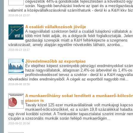
cégvezetők 44%-a gondolkodik fejlesztésben a következő egy
során. Nagyobb beruházási kedvre az ipari és a mezőgazdaság
valamint a középvállalkozásoknál számíthatunk - derül ki a K&H kkv biz
2016-09-14 15:07
A családi vállalkozások jövője
A nagyvállalati szektoron belül a családi tulajdonú vállalatok 
több mint felét adják, és a dolgozók felét foglalkoztatják. Jele
gazdasági szerepük miatt a K&H feltérképezte a szegmens
várakozásait, amely alapján egyelőre növekedés látható, azonba...
2016-09-13 19:17
Jövedelmezőbb az exportpiac
Év elejéhez képest szerényebb pénzügyi eredményekkel szá
hazai nagyvállalatok, átlagosan 2,4%-os árbevétel és 1,4%-os
profitnövekedéssel tervez a szektor - derül ki a K&H nagyvállal
növekedési index eredményeiből. A cégek az exportból nagyobb mé...
2016-09-08 18:59
A munkaerőhiány sokat lendített a munkaerő-kölcsö
piacon is
Tavaly közel 125 ezer munkavállalónak volt munkajogi kapcso
munkaerő-kölcsönzőkkel, ez a szám 19,8 százalékkal haladt
egy évvel korábbi szintet. A Trenkwalder tapasztalatai szerint immár ne
csupán a szezonális munkák során fellépő munkaerőigén...
2016-09-02 20:04