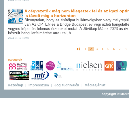
2024-01-22 14:06
A cégvezetők még nem lélegeztek fel és az igazi opt
is távoli még a horizonton
Bizonytalan, hogy az építőipar hullámvölgyben vagy mélyrepü
van.Az OPTEN és a Bridge Budapest év végi üzleti hangulatf
vegyes képet és felemás érzeteket mutat. A Jövőkép Mátrix 2023-as év
készült hangulatfelmérése arra utal, h...
2024-01-17 10:55
1
2
3
4
5
6
7
8
partnerek
Kezdőlap
|
Impresszum
|
Jogi tudnivalók
|
Médiaajánlat
copyright © Marke