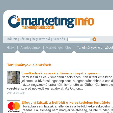
Rólunk
|
Fórum
|
Regisztráció
|
Keresés
Tanulmányok, elemzések
Emelkednek az árak a fővárosi ingatlanpiacon
Némi lassulás és kismértékű csökkenés után újfent emelkedő 
jellemezi a fővárosi ingatlanpiacot, a legmarkánsabban a csalá
házak négyzetméterára nőtt, ismertette az Otthon Centrum el
vezetője az első negyedéves adatokat. Az Otthon...
2024-05-08 10:54
Elfogyni látszik a belföldi e-kereskedelem lendülete
,Továbbra sem látszik a fellendülés a belföldi e-kereskedelmi 
Ráadásul a jelenség nem magyar sajátosság, szinte minden ré