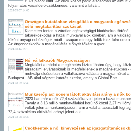
EU-s piacot érint. Az okok között pedig elsősorban az elmúlt k
folyamatos vásárlóerő-csökkenése, valamint a látvá...
2024-05-07 14:05
Országos kutatásban vizsgálták a magyarok egészs
célú megtakarítási szokásait
Kiemelten fontos a váratlan egészségügyi kiadásokra történő
takarékoskodás a hazai munkavállalók körében, ám a valóság
főként anyagi nehézségek miatt - csupán mintegy felük tesz félre erre a 
Az öngondoskodók a magánellátás előnyét főként a gyor...
2024-03-14 15:10
Női vállalkozók Magyarországon
Megtalálni a módot a megélhetés biztosítására úgy, hogy köz
társadalmi elvárásoknak is megfeleljenek a magánéletükben - 
motiválja elsősorban a vállalkozóvá válásra a magyar nőket 
Budapest LAB által végzett kutatás szerint, amely a Global Entr...
2024-03-09 12:40
Munkaerőpiac: sosem látott aktivitási arány a nők k
2023-ban már a nők 72,4 százaléka volt jelen a hazai munkae
Tavaly a 3,13 millió munkavállalási korú nő közül 2,27 millióny
voltak jelen a munkaerőpiacon, ami a valaha tapasztalt legna
72,4 százalékos aktivitási arányt jelent a k...
2024-03-08 10:33
Csökkentek a női kinevezések az igazgatótanácsokb