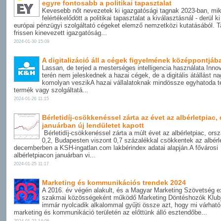
egyre fontosabb a politikai tapasztalat
Kevesebb nőt nevezetek ki igazgatósági tagnak 2023-ban, mi
felértékelődött a politikai tapasztalat a kiválasztásnál - derül k
európai pénzügyi szolgáltató cégeket elemző nemzetközi kutatásából. T
frissen kinevezett igazgatóság...
2024-01-30 15:09
A digitalizáció áll a cégek figyelmének középpontjáb
Lassan, de terjed a mesterséges intelligencia használata Inno
terén nem jeleskednek a hazai cégek, de a digitális átállást na
komolyan veszikA hazai vállalatoknak mindössze egyhatoda te
termék vagy szolgáltatá...
2024-01-26 11:15
Bérletidíj-csökkenéssel zárta az évet az albérletpiac,
januárban új lendületet kapott
Bérletidíj-csökkenéssel zárta a múlt évet az albérletpiac, or
0,2, Budapesten viszont 0,7 százalékkal csökkentek az albérl
decemberben a KSH-ingatlan.com lakbérindex adatai alapján.A fővárosi
albérletpiacon januárban vi...
2024-01-25 11:17
Marketing és kommunikációs trendek 2024
A 2016. év végén alakult, és a Magyar Marketing Szövetség e
szakmai közösségeként működő Marketing Döntéshozók Klubj
immár nyolcadik alkalommal gyűjti össze azt, hogy mi várható
marketing és kommunikáció területén az előttünk álló esztendőbe...