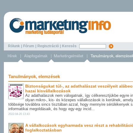
Rólunk
|
Fórum
|
Regisztráció
|
Keresés
Tanulmányok, elemzések
Biztonságukat túl-, az adathalászat veszélyeit alábec
hazai kisvállalkozások
Az adathalászok nem válogatnak, így célkeresztjükbe egyre i
olyan mikro-, kis- és közepes vállalkozások is kerülnek, amel
többsége továbbra sincs tisztában azzal, hogy mennyire sérülékenyek s
informatikai megoldásaik, és hogy egy-egy incid...
2022-04-20 13:43
A vállalkozások egyharmada vesz részt a rehabilitáci
foglalkoztatásban