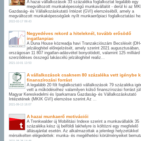
A hazai vállalkozások 33 százaléka foglalkoztat legalább egy
megváltozott munkaképességű munkavállalót - derül ki az MK
Gazdaság- és Vállalkozáskutató Intézet (GVI) elemzéséből, amely a
megváltozott munkaképességűek nyílt munkaerőpiaci foglalkoztatási he.
2022-02-17 09:43
Negyedéves rekord a hiteleknél, tovább erősödő
ingatlanpiac
A Duna House közreadja havi Tranzakciószám Becslését (DH
jelzáloghitel előrejelzését, amely szerint 2021 augusztusában,
országosan 11 807 ingatlan-adásvétel bonyolódott, valamint 125 milliárd 
szerződéses összegű lakáscélú jelzáloghitel realiz...
2021-10-01 13:53
A vállalkozások csaknem 80 százaléka vett igénybe 
finanszírozási forrást
A legalább 20 főt foglalkoztató vállalkozások 79 százaléka ig
vett a működéséhez valamilyen külső finanszírozási forrást jú
Magyar Kereskedelmi és Iparkamara Gazdaság- és Vállalkozáskutató
Intézetének (MKIK GVI) elemzése szerint.Az ...
2021-09-13 18:07
A hazai munkaerő motivációi
A Trenkwalder új Mobilitási Indexe szerint a munkavállalók 35
százaléka kész új belföldi lakhelyre is költözni egy megfelelő
állásajánlat esetén. Az alkalmazottak a jelenlegi helyzetükkel
mérsékelten elégedettek: munka- és megélhetési körülményeiket bemuta