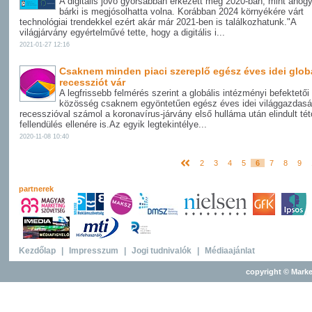
A digitális jövő gyorsabban érkezett meg 2020-ban, mint ahogy
bárki is megjósolhatta volna. Korábban 2024 környékére várt
technológiai trendekkel ezért akár már 2021-ben is találkozhatunk."A
világjárvány egyértelművé tette, hogy a digitális i...
2021-01-27 12:16
Csaknem minden piaci szereplő egész éves idei glob
recessziót vár
A legfrissebb felmérés szerint a globális intézményi befektetői
közösség csaknem egyöntetűen egész éves idei világgazdasá
recesszióval számol a koronavírus-járvány első hulláma után elindult té
fellendülés ellenére is.Az egyik legtekintélye...
2020-11-08 10:40
2
3
4
5
6
7
8
9
partnerek
Kezdőlap
|
Impresszum
|
Jogi tudnivalók
|
Médiaajánlat
copyright © Marke