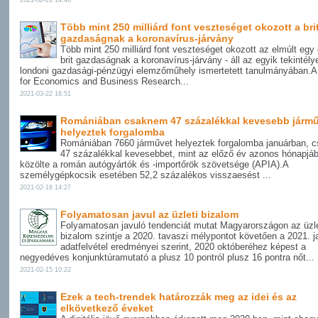
2021-08-26 14:46
Több mint 250 milliárd font veszteséget okozott a bri
gazdaságnak a koronavírus-járvány
Több mint 250 milliárd font veszteséget okozott az elmúlt egy
brit gazdaságnak a koronavírus-járvány - áll az egyik tekintély
londoni gazdasági-pénzügyi elemzőműhely ismertetett tanulmányában.A
for Economics and Business Research...
2021-03-22 16:51
Romániában csaknem 47 százalékkal kevesebb járm
helyeztek forgalomba
Romániában 7660 járművet helyeztek forgalomba januárban, 
47 százalékkal kevesebbet, mint az előző év azonos hónapjáb
közölte a román autógyártók és -importőrök szövetsége (APIA).A
személygépkocsik esetében 52,2 százalékos visszaesést ...
2021-02-16 14:27
Folyamatosan javul az üzleti bizalom
Folyamatosan javuló tendenciát mutat Magyarországon az üzle
bizalom szintje a 2020. tavaszi mélypontot követően a 2021. j
adatfelvétel eredményei szerint, 2020 októberéhez képest a
negyedéves konjunktúramutató a plusz 10 pontról plusz 16 pontra nőt...
2021-02-15 10:22
Ezek a tech-trendek határozzák meg az idei és az
elkövetkező éveket