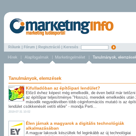
Rólunk
|
Fórum
|
Regisztráció
|
Keresés
Tanulmányok, elemzések
Kifulladóban az építőipari lendület?
Előző évhez képest még emelkedik, de éven belül már tetőzni 
az építőipar teljesítménye."Hosszú, meredek emelkedés után
második negyedévében több céginformációs mutató is az építő
lendület csökkenését vetíti előre" - mondja Perti...
2019-07-31 10:02
Élen járnak a magyarok a digitális technológiák
alkalmazásában
A magyar lakosok készültek fel leginkább az új technológiai