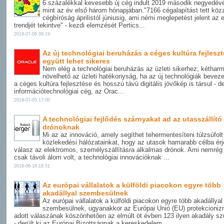
6 százalékkal kevesebb új cég indult 2019 második negyedév
mint az év első három hónapjában."7166 cégalapítást tett köz
cégbíróság áprilistól júniusig, ami némi meglepetést jelent az 
trendjét tekintve" - kezdi elemzését Pertics...
2019-07-06 09:19
Az új technológiai beruházás a céges kultúra fejlesz
együtt lehet sikeres
Nem elég a technológiai beruházás az üzleti sikerhez; kéthar
növelhető az üzleti hatékonyság, ha az új technológiák bevez
a céges kultúra fejlesztése és hosszú távú digitális jövőkép is társul - de
információtechnológiai cég, az Orac...
2019-07-05 17:00
A technológiai fejlődés szárnyakat ad az utasszállító
drónoknak
Mi az az innováció, amely segíthet tehermentesíteni túlzsúfolt
közlekedési hálózatainkat, hogy az utasok hamarabb célba ér
válasz az elektromos, személyszállításra alkalmas drónok. Ami nemré
csak távoli álom volt, a technológiai innovációknak ...
2019-06-18 18:51
Az európai vállalatok a külföldi piacokon egyre több
akadállyal szembesülnek
Az európai vállalatok a külföldi piacokon egyre több akadállyal
szembesülnek, ugyanakkor az Európai Unió (EU) protekcioni
adott válaszának köszönhetően az elmúlt öt évben 123 ilyen akadály s
- derült ki az Európai Bizottságnak a kereskedelem ...