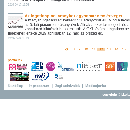
2019-06-17 12:52
Az ingatlanpiaci aranykor egyhamar nem ér véget
A magyar ingatlanpiac kétségkívül aranykorát éli. Mind a laká
az üzleti piacon termékeny évek állnak a szektor mögött; és a
vonatkozó kilátások is optimisták. A GKI fővárosi ingatlanpiaci
indexének értéke 2019 áprilisában 12, míg az ország eg...
2019-05-09 10:29
8
9
10
11
12
13
14
15
partnerek
Kezdőlap
|
Impresszum
|
Jogi tudnivalók
|
Médiaajánlat
copyright © Marke