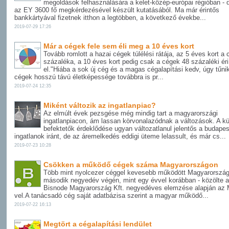
megoldások felhasználására a kelet-közép-európai régióban - d
az EY 3600 fő megkérdezésével készült kutatásából. Ma már érintős
bankkártyával fizetnek itthon a legtöbben, a következő évekbe...
2019-07-29 17:26
Már a cégek fele sem éli meg a 10 éves kort
Tovább romlott a hazai cégek túlélési rátája, az 5 éves kort a
százaléka, a 10 éves kort pedig csak a cégek 48 százaléki éri
el."Hiába a sok új cég és a magas cégalapítási kedv, úgy tűnik
cégek hosszú távú életképessége továbbra is pr...
2019-07-24 12:35
Miként változik az ingatlanpiac?
Az elmúlt évek pezsgése még mindig tart a magyarországi
ingatlanpiacon, ám lassan körvonalazódnak a változások. A kül
befektetők érdeklődése ugyan változatlanul jelentős a budapes
ingatlanok iránt, de az áremelkedés eddigi üteme lelassult, és már cs...
2019-07-23 10:28
Csökken a működő cégek száma Magyarországon
Több mint nyolcezer céggel kevesebb működött Magyarorszá
második negyedév végén, mint egy évvel korábban - közölte a
Bisnode Magyarország Kft. negyedéves elemzése alapján az 
vel.A tanácsadó cég saját adatbázisa szerint a magyar működő...
2019-07-22 16:13
Megtört a cégalapítási lendület