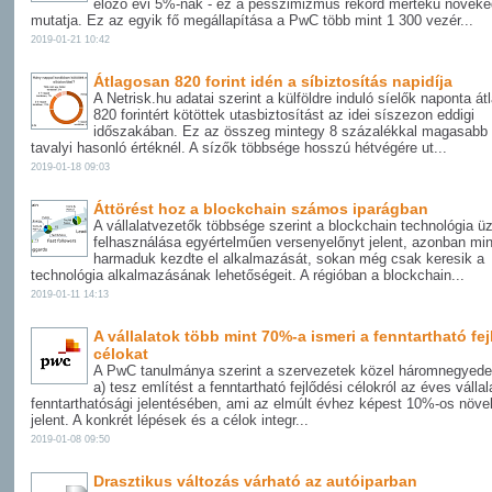
előző évi 5%-nak - ez a pesszimizmus rekord mértékű növeke
mutatja. Ez az egyik fő megállapítása a PwC több mint 1 300 vezér...
2019-01-21 10:42
Átlagosan 820 forint idén a síbiztosítás napidíja
A Netrisk.hu adatai szerint a külföldre induló síelők naponta á
820 forintért kötöttek utasbiztosítást az idei síszezon eddigi
időszakában. Ez az összeg mintegy 8 százalékkal magasabb
tavalyi hasonló értéknél. A sízők többsége hosszú hétvégére ut...
2019-01-18 09:03
Áttörést hoz a blockchain számos iparágban
A vállalatvezetők többsége szerint a blockchain technológia üz
felhasználása egyértelműen versenyelőnyt jelent, azonban mi
harmaduk kezdte el alkalmazását, sokan még csak keresik a
technológia alkalmazásának lehetőségeit. A régióban a blockchain...
2019-01-11 14:13
A vállalatok több mint 70%-a ismeri a fenntartható fej
célokat
A PwC tanulmánya szerint a szervezetek közel háromnegyede
a) tesz említést a fenntartható fejlődési célokról az éves vállal
fenntarthatósági jelentésében, ami az elmúlt évhez képest 10%-os növ
jelent. A konkrét lépések és a célok integr...
2019-01-08 09:50
Drasztikus változás várható az autóiparban