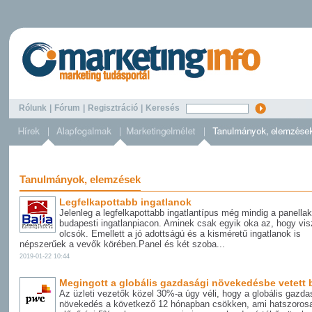
Rólunk
|
Fórum
|
Regisztráció
|
Keresés
Tanulmányok, elemzések
Legfelkapottabb ingatlanok
Jelenleg a legfelkapottabb ingatlantípus még mindig a panella
budapesti ingatlanpiacon. Aminek csak egyik oka az, hogy vi
olcsók. Emellett a jó adottságú és a kisméretű ingatlanok is
népszerűek a vevők körében.Panel és két szoba...
2019-01-22 10:44
Megingott a globális gazdasági növekedésbe vetett 
Az üzleti vezetők közel 30%-a úgy véli, hogy a globális gazda
növekedés a következő 12 hónapban csökken, ami hatszoros