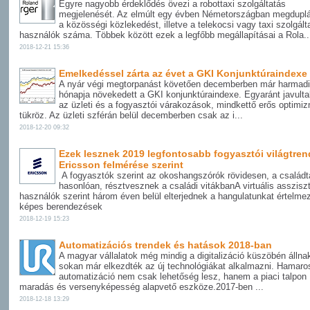
Egyre nagyobb érdeklődés övezi a robottaxi szolgáltatás
megjelenését. Az elmúlt egy évben Németországban megduplá
a közösségi közlekedést, illetve a telekocsi vagy taxi szolgált
használók száma. Többek között ezek a legfőbb megállapításai a Rola..
2018-12-21 15:36
Emelkedéssel zárta az évet a GKI Konjunktúraindexe
A nyár végi megtorpanást követően decemberben már harmad
hónapja növekedett a GKI konjunktúraindexe. Egyaránt javulta
az üzleti és a fogyasztói várakozások, mindkettő erős optimi
tükröz. Az üzleti szférán belül decemberben csak az i...
2018-12-20 09:32
Ezek lesznek 2019 legfontosabb fogyasztói világtrend
Ericsson felmérése szerint
A fogyasztók szerint az okoshangszórók rövidesen, a család
hasonlóan, résztvesznek a családi vitákbanA virtuális asszisz
használók szerint három éven belül elterjednek a hangulatunkat értelme
képes berendezések
2018-12-19 15:23
Automatizációs trendek és hatások 2018-ban
A magyar vállalatok még mindig a digitalizáció küszöbén állna
sokan már elkezdték az új technológiákat alkalmazni. Hamaro
automatizáció nem csak lehetőség lesz, hanem a piaci talpon
maradás és versenyképesség alapvető eszköze.2017-ben ...
2018-12-18 13:29