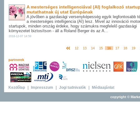
A mesterséges intelligenciával (AI) foglalkozó startu
mutathatnak új utat Európának
A jövőben a gazdasági versenyképesség egyik legfontosabb t
a mesterséges intelligencia (AI) lesz. Mivel az innováció motor
startupok, minden ország érdeke, hogy számukra megfelelő gazdasági
környezetet biztosítson - áll a Roland Berger és az A...
2018-12-07 14:59
12
13
14
15
16
17
18
19
partnerek
Kezdőlap
|
Impresszum
|
Jogi tudnivalók
|
Médiaajánlat
copyright © Marke