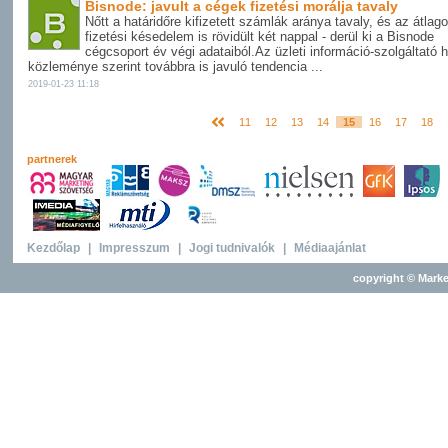
Bisnode: javult a cégek fizetési morálja tavaly
Nőtt a határidőre kifizetett számlák aránya tavaly, és az átlag
fizetési késedelem is rövidült két nappal - derül ki a Bisnode
cégcsoport év végi adataiból.Az üzleti információ-szolgáltató h
közleménye szerint továbbra is javuló tendencia ...
2019-01-23 11:18
11
12
13
14
15
16
17
18
partnerek
Kezdőlap
|
Impresszum
|
Jogi tudnivalók
|
Médiaajánlat
copyright © Marke