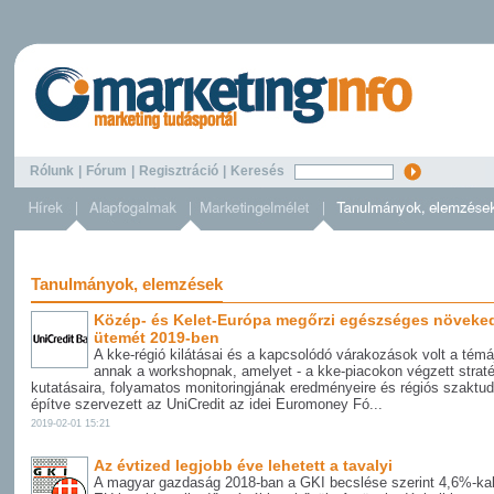
Rólunk
|
Fórum
|
Regisztráció
|
Keresés
Tanulmányok, elemzések
Közép- és Kelet-Európa megőrzi egészséges növeke
ütemét 2019-ben
A kke-régió kilátásai és a kapcsolódó várakozások volt a témá
annak a workshopnak, amelyet - a kke-piacokon végzett straté
kutatásaira, folyamatos monitoringjának eredményeire és régiós szaktu
építve szervezett az UniCredit az idei Euromoney Fó...
2019-02-01 15:21
Az évtized legjobb éve lehetett a tavalyi
A magyar gazdaság 2018-ban a GKI becslése szerint 4,6%-kal