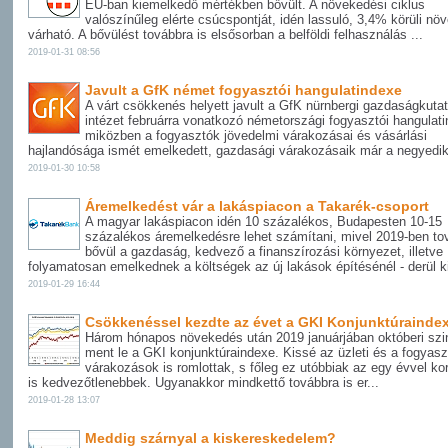
EU-ban kiemelkedő mértékben bővült. A növekedési ciklus
valószínűleg elérte csúcspontját, idén lassuló, 3,4% körüli n
várható. A bővülést továbbra is elsősorban a belföldi felhasználás ...
2019-01-31 08:56
Javult a GfK német fogyasztói hangulatindexe
A várt csökkenés helyett javult a GfK nürnbergi gazdaságkuta
intézet februárra vonatkozó németországi fogyasztói hangulat
miközben a fogyasztók jövedelmi várakozásai és vásárlási
hajlandósága ismét emelkedett, gazdasági várakozásaik már a negyedik
2019-01-30 10:58
Áremelkedést vár a lakáspiacon a Takarék-csoport
A magyar lakáspiacon idén 10 százalékos, Budapesten 10-15
százalékos áremelkedésre lehet számítani, mivel 2019-ben to
bővül a gazdaság, kedvező a finanszírozási környezet, illetve
folyamatosan emelkednek a költségek az új lakások építésénél - derül ki
2019-01-29 16:44
Csökkenéssel kezdte az évet a GKI Konjunktúrainde
Három hónapos növekedés után 2019 januárjában októberi szin
ment le a GKI konjunktúraindexe. Kissé az üzleti és a fogyasz
várakozások is romlottak, s főleg ez utóbbiak az egy évvel ko
is kedvezőtlenebbek. Ugyanakkor mindkettő továbbra is er...
2019-01-28 13:07
Meddig szárnyal a kiskereskedelem?