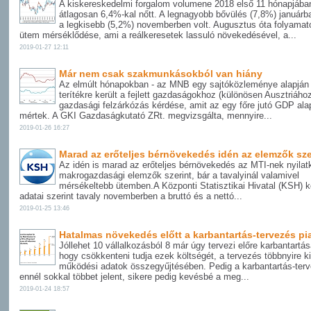
A kiskereskedelmi forgalom volumene 2018 első 11 hónapjába
átlagosan 6,4%-kal nőtt. A legnagyobb bővülés (7,8%) januárb
a legkisebb (5,2%) novemberben volt. Augusztus óta folyamat
ütem mérséklődése, ami a reálkeresetek lassuló növekedésével, a...
2019-01-27 12:11
Már nem csak szakmunkásokból van hiány
Az elmúlt hónapokban - az MNB egy sajtóközleménye alapján -
terítékre került a fejlett gazdaságokhoz (különösen Ausztriához
gazdasági felzárkózás kérdése, amit az egy főre jutó GDP ala
mértek. A GKI Gazdaságkutató ZRt. megvizsgálta, mennyire...
2019-01-26 16:27
Marad az erőteljes bérnövekedés idén az elemzők sze
Az idén is marad az erőteljes bérnövekedés az MTI-nek nyilat
makrogazdasági elemzők szerint, bár a tavalyinál valamivel
mérsékeltebb ütemben.A Központi Statisztikai Hivatal (KSH) k
adatai szerint tavaly novemberben a bruttó és a nettó...
2019-01-25 13:46
Hatalmas növekedés előtt a karbantartás-tervezés pi
Jóllehet 10 vállalkozásból 8 már úgy tervezi előre karbantartása
hogy csökkenteni tudja ezek költségét, a tervezés többnyire k
működési adatok összegyűjtésében. Pedig a karbantartás-ter
ennél sokkal többet jelent, sikere pedig kevésbé a meg...
2019-01-24 18:57