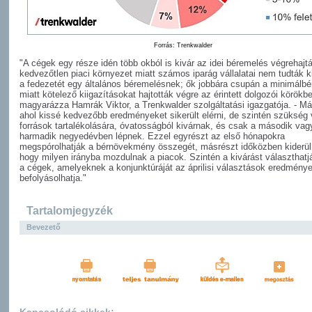
Forrás: Trenkwalder
"A cégek egy része idén több okból is kivár az idei béremelés végrehajt
kedvezőtlen piaci környezet miatt számos iparág vállalatai nem tudták k
a fedezetét egy általános béremelésnek; ők jobbára csupán a minimálb
miatt kötelező kiigazításokat hajtották végre az érintett dolgozói körökbe
magyarázza Hamrák Viktor, a Trenkwalder szolgáltatási igazgatója. - Má
ahol kissé kedvezőbb eredményeket sikerült elérni, de szintén szükség 
források tartalékolására, óvatosságból kivárnak, és csak a második vag
harmadik negyedévben lépnek. Ezzel egyrészt az első hónapokra
megspórolhatják a bérnövekmény összegét, másrészt időközben kiderül
hogy milyen irányba mozdulnak a piacok. Szintén a kivárást választhatj
a cégek, amelyeknek a konjunktúráját az áprilisi választások eredménye
befolyásolhatja."
Tartalomjegyzék
Bevezető