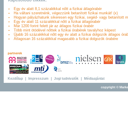
Kapcsolódó cikkek:
Egy év alatt 8,1 százalékkal nőtt a fizikai átlagórabér
Ha váltani szeretnénk, végezzünk betanított fizikai munkát! (x)
Hogyan pályázhatunk sikeresen egy fizikai, segéd- vagy betanított 
Egy év alatt 11 százalékkal nőtt a fizikai átlagórabér
Már 1200 forint felett jár az átlagos fizikai órabér
Több mint ötödével nőttek a fizikai órabérek tavalyhoz képest
Újabb 16 százalékkal nőtt egy év alatt a fizikai dolgozók átlagos óra
Átlagosan 16 százalékkal magasabb a fizikai dolgozók órabére
partnerek
Kezdőlap
|
Impresszum
|
Jogi tudnivalók
|
Médiaajánlat
copyright © Marke