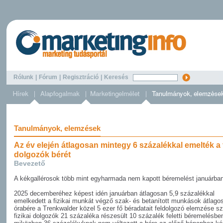
Rólunk
|
Fórum
|
Regisztráció
|
Keresés
Tanulmányok, elemzések
Az év elején átlagosan mintegy 6 százalékkal emelték a f
dolgozók bérét
Bevezető
A kékgallérosok több mint egyharmada nem kapott béremelést januárba
2025 decemberéhez képest idén januárban átlagosan 5,9 százalékkal
emelkedett a fizikai munkát végző szak- és betanított munkások átlagos
órabére a Trenkwalder közel 5 ezer fő béradatait feldolgozó elemzése sze
fizikai dolgozók 21 százaléka részesült 10 százalék feletti béremelésbe