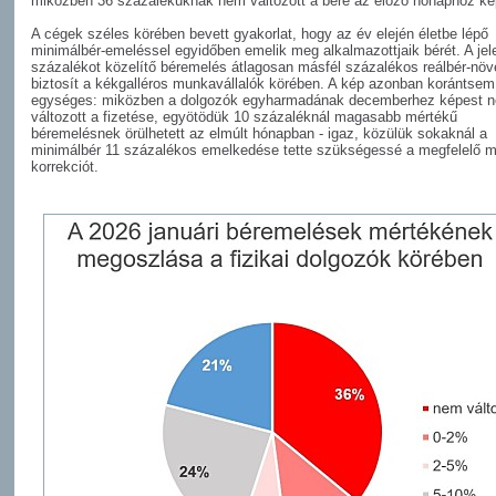
miközben 36 százalékuknak nem változott a bére az előző hónaphoz ké
A cégek széles körében bevett gyakorlat, hogy az év elején életbe lépő
minimálbér-emeléssel egyidőben emelik meg alkalmazottjaik bérét. A jele
százalékot közelítő béremelés átlagosan másfél százalékos reálbér-nö
biztosít a kékgalléros munkavállalók körében. A kép azonban korántsem
egységes: miközben a dolgozók egyharmadának decemberhez képest 
változott a fizetése, egyötödük 10 százaléknál magasabb mértékű
béremelésnek örülhetett az elmúlt hónapban - igaz, közülük sokaknál a
minimálbér 11 százalékos emelkedése tette szükségessé a megfelelő m
korrekciót.