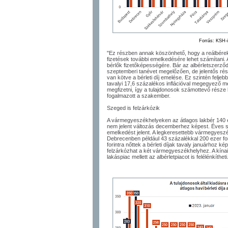
Forrás: KSH-
"Ez részben annak köszönhető, hogy a reálbérek
fizetések további emelkedésére lehet számítani.
bérlők fizetőképességére. Bár az albérletszerző
szeptemberi tanévet megelőzően, de jelentős rés
van kötve a bérleti díj emelése. Ez szintén felje
tavalyi 17,6 százalékos inflációval megegyező mé
megfizetni, így a tulajdonosok számottevő része 
fogalmazott a szakember.
Szeged is felzárkózik
A vármegyeszékhelyeken az átlagos lakbér 140 eze
nem jelent változás decemberhez képest. Éves 
emelkedést jelent. A legkeresettebb vármegyesz
Debrecenben például 43 százalékkal 200 ezer fo
forintra nőttek a bérleti díjak tavaly januárhoz 
felzárkózhat a két vármegyeszékhelyhez. A kína
lakáspiac mellett az albérletpiacot is felélénkítheti