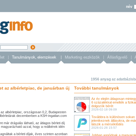
név
s
1956 anyag az adatbázisb
et az albérletpiac, de januárban új
További tanulmányok
Az év elején átlagosan minteg
6 százalékkal emelték a fizikai
dolgozók bérét
2026-02-18 09:09
t az albérletpiac, országosan 0,2, Budapesten
albérletárak decemberben a KSH-ingatlan.com
Továbbra is különösen sokan
jelentkeznek állásokra, de má
t már drágulás látható, az átlagos bérleti díj
látszik a mérséklődés
n magyarázható azzal, hogy a reálbérek idén
2026-01-26 15:57
gnáltak a bérleti díjak, éves szinten azonban
Jobban aggódnak a magyarok