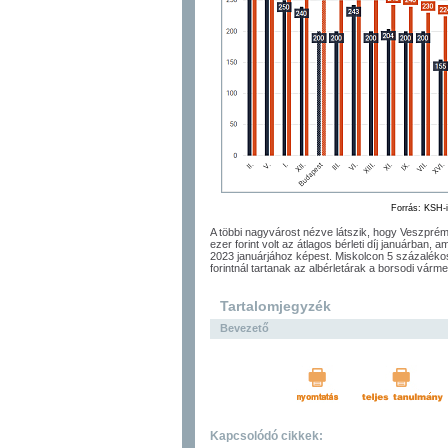
Forrás: KSH-
A többi nagyvárost nézve látszik, hogy Veszpré
ezer forint volt az átlagos bérleti díj januárban,
2023 januárjához képest. Miskolcon 5 százalékos 
forintnál tartanak az albérletárak a borsodi vár
Tartalomjegyzék
Bevezető
Kapcsolódó cikkek: