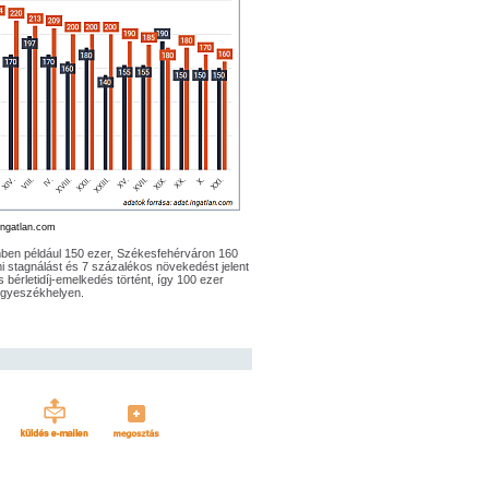
ingatlan.com
mben például 150 ezer, Székesfehérváron 160
 ami stagnálást és 7 százalékos növekedést jelent
bérletidíj-emelkedés történt, így 100 ezer
megyeszékhelyen.