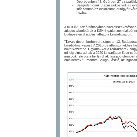
Debrecenben 43, Győrben 27 százalékk
Szegeden csak 8 százalékos volt az éve
időszakban az elektromos autógyár város
hozhat.
A múlt év utolsó hónapjában havi összevetésben
átlagos albérletárak a KSH-ingatlan.com lakbérin
Budapesten drágulás látható a kínálati piacon.
"Tavaly decemberben országosan 13, Budapesten
korábbihoz képest. A 2015-ös átlagszintekhez k
következett be. Ugyanakkor a reállakbérek, vagyis 
mindig elmaradnak a 2020 januárjában látott csúcs
második fele óta a bérleti díjak lassabb ütemben 
emelkedtek." - mondta Balogh László, az ingatla