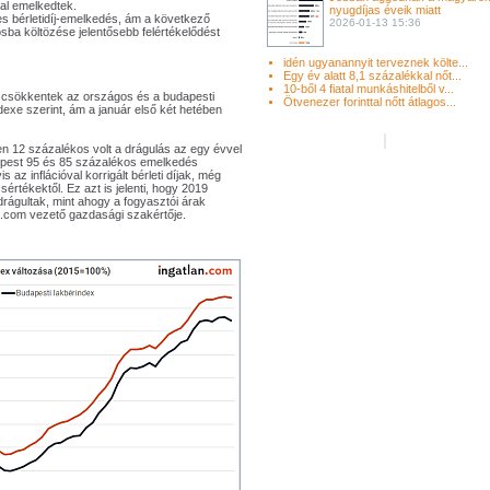
al emelkedtek.
nyugdíjas éveik miatt
s bérletidíj-emelkedés, ám a következő
2026-01-13 15:36
ba költözése jelentősebb felértékelődést
idén ugyanannyit terveznek költe...
Egy év alatt 8,1 százalékkal nőt...
10-ből 4 fiatal munkáshitelből v...
 csökkentek az országos és a budapesti
Ötvenezer forinttal nőtt átlagos...
dexe szerint, ám a január első két hetében
 12 százalékos volt a drágulás az egy évvel
épest 95 és 85 százalékos emelkedés
az inflációval korrigált bérleti díjak, még
értékektől. Ez azt is jelenti, hogy 2019
drágultak, mint ahogy a fogyasztói árak
n.com vezető gazdasági szakértője.