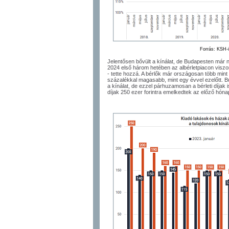
Forrás: KSH-
Jelentősen bővült a kínálat, de Budapesten már ne
2024 első három hetében az albérletpiacon viszo
- tette hozzá. A bérlők már országosan több mint
százalékkal magasabb, mint egy évvel ezelőtt. B
a kínálat, de ezzel párhuzamosan a bérleti díjak i
díjak 250 ezer forintra emelkedtek az előző hónap