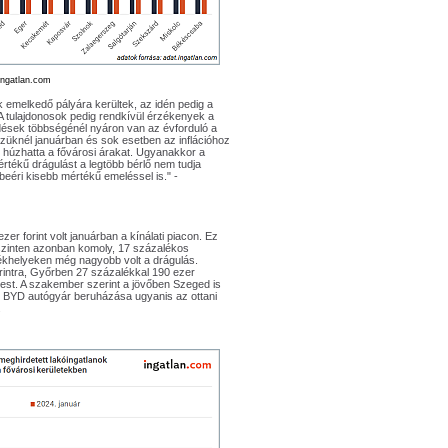
ingatlan.com
 emelkedő pályára kerültek, az idén pedig a
 A tulajdonosok pedig rendkívül érzékenyek a
dések többségénél nyáron van az évforduló a
züknél januárban és sok esetben az inflációhoz
bb húzhatta a fővárosi árakat. Ugyanakkor a
rtékű drágulást a legtöbb bérlő nem tudja
beéri kisebb mértékű emeléssel is." -
r forint volt januárban a kínálati piacon. Ez
szinten azonban komoly, 17 százalékos
ékhelyeken még nagyobb volt a drágulás.
rintra, Győrben 27 százalékkal 190 ezer
képest. A szakember szerint a jövőben Szeged is
i BYD autógyár beruházása ugyanis az ottani
.