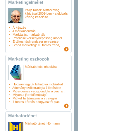
Marketingelmélet
Philip Kotler: A marketing
kihívásai 2009-ben - a globális
válság kezelése
Árképzés
A márkaidentitás
Márkázás, márkaérték
Potenciál-versenyképesség modell
Értékesítési rendszer tervezése
Brand marketing: 10 fontos trend, ...
Marketing eszközök
Márkaépítési checklist
Hogyan tegyük láthatóvá mobilalkal...
Adományozói stratégia 7 lépésben
Mit érdemes végiggondolni a piacra...
Milyen a jó reklámújság?
Mit kell tartalmaznia a stratégiai...
7 fontos kérdés a fogyasztói piac ...
Márkatörténet
Márkatörténet: Hörmann