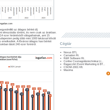
ingatlan.com
gyedmillió az átlagos bérleti díj
nt elmozdulás történt, és nem csak az árakban.
 14 ezer hirdetésből válogathatnak, ami 15
udapesten pedig több mint 1000 lakással bővült
s emelkedtek. A fővárosi átlagos havi bérleti
Cégtár
okban látott 240 ezer forintról.
Nexus BTL
Carnation Rt.
R&R Software Rt.
Corline Csomagolástechnikai Lt...
RagazzArt Event Marketing & BT...
CSOM-2001 Kft.
Maxima