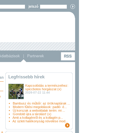
jelszó
Legfrissebb hírek
an
Kapcsolódás a természethez:
spiccbotos horgászat (x)
2026-07-22 11:44
y
Bambusz és műbőr: az öröknaptárak ...
Modern fűtési megoldások: padló- é...
Új korszak a weboldalak terén: mi ...
Gondold újra a tárolást! (x)
Amit a kollagénről és a kollagén p...
r
Az üzleti hatékonyság növelése mod...
 a