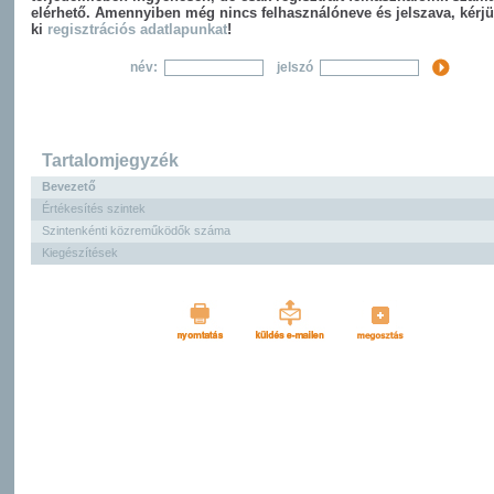
elérhető. Amennyiben még nincs felhasználóneve és jelszava, kérjü
ki
regisztrációs adatlapunkat
!
név:
jelszó
Tartalomjegyzék
Bevezető
Értékesítés szintek
Szintenkénti közreműködők száma
Kiegészítések