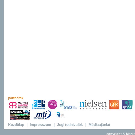
partnerek
Kezdőlap
|
Impresszum
|
Jogi tudnivalók
|
Médiaajánlat
copyright © Marke