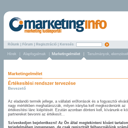
Rólunk
|
Fórum
|
Regisztráció
|
Keresés
Marketingelmélet
Értékesítési rendszer tervezése
Bevezető
Az eladandó termék jellege, a vállalati erőforrások és a fogyasztói elvár
nagy mértékben meghatározzák, milyen irányba kell megkezdenünk az
értékesítési lánc kiépítését. Ezután azonban dönteni kell, kívánunk-e kö
partnereket bevonni az értékesít...
Szíveskedjen bejelentkezni! Az Ön által megtekinteni kívánt tartalom
terjedelmében ingyenesen, de csak regisztrált felhasználóink szám