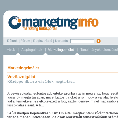
Rólunk
|
Fórum
|
Regisztráció
|
Keresés
Marketingelmélet
Vevőszolgálat
Középpontban a vásárlók megtartása
A vevőszolgálat legfontosabb értéke azonban talán mégis az, hogy segít
vásárlók megtartásában, mivel biztosítja őket arról, hogy a vállalat felel
vállal termékeiért és elkötelezett a fogyasztói igények minél magasabb 
kiszolgálása iránt. A b...
Szíveskedjen bejelentkezni! Az Ön által megtekinteni kívánt tartalom
terjedelmében ingyenesen, de csak regisztrált felhasználóink szám