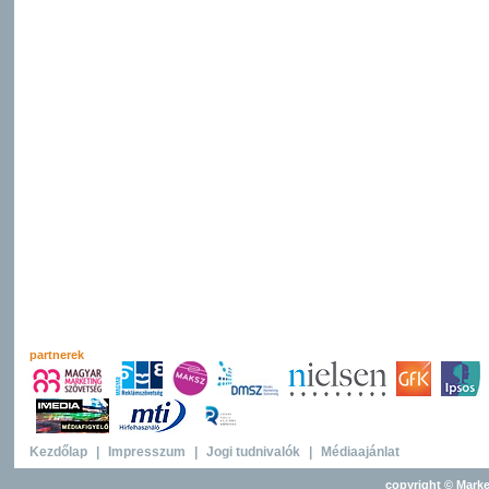
partnerek
Kezdőlap
|
Impresszum
|
Jogi tudnivalók
|
Médiaajánlat
copyright © Marke