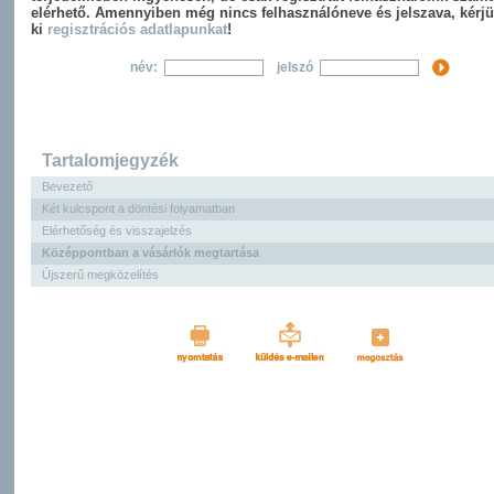
elérhető. Amennyiben még nincs felhasználóneve és jelszava, kérjü
ki
regisztrációs adatlapunkat
!
név:
jelszó
Tartalomjegyzék
Bevezető
Két kulcspont a döntési folyamatban
Elérhetőség és visszajelzés
Középpontban a vásárlók megtartása
Újszerű megközelítés