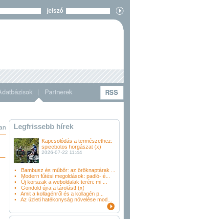
jelszó
Legfrissebb hírek
an
Kapcsolódás a természethez:
spiccbotos horgászat (x)
2026-07-22 11:44
Bambusz és műbőr: az öröknaptárak ...
Modern fűtési megoldások: padló- é...
Új korszak a weboldalak terén: mi ...
Gondold újra a tárolást! (x)
Amit a kollagénről és a kollagén p...
Az üzleti hatékonyság növelése mod...