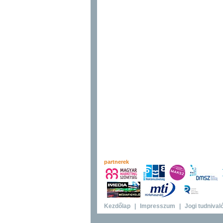
partnerek
Kezdőlap
|
Impresszum
|
Jogi tudnival