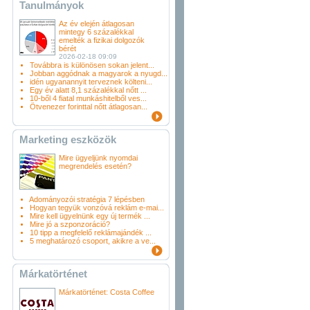
Tanulmányok
Az év elején átlagosan
mintegy 6 százalékkal
emelték a fizikai dolgozók
bérét
2026-02-18 09:09
Továbbra is különösen sokan jelent...
Jobban aggódnak a magyarok a nyugd...
idén ugyanannyit terveznek költeni...
Egy év alatt 8,1 százalékkal nőtt ...
10-ből 4 fiatal munkáshitelből ves...
Ötvenezer forinttal nőtt átlagosan...
Marketing eszközök
Mire ügyeljünk nyomdai
megrendelés esetén?
Adományozói stratégia 7 lépésben
Hogyan tegyük vonzóvá reklám e-mai...
Mire kell ügyelnünk egy új termék ...
Mire jó a szponzoráció?
10 tipp a megfelelő reklámajándék ...
5 meghatározó csoport, akikre a ve...
Márkatörténet
Márkatörténet: Costa Coffee