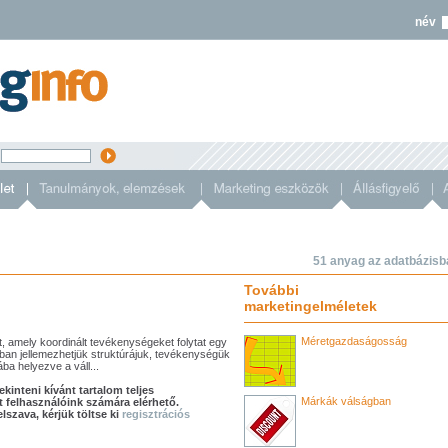
név
s
51 anyag az adatbázisb
További
marketingelméletek
Méretgazdaságosság
 amely koordinált tevékenységeket folytat egy
lában jellemezhetjük struktúrájuk, tevékenységük
ba helyezve a váll...
kinteni kívánt tartalom teljes
Márkák válságban
t felhasználóink számára elérhető.
szava, kérjük töltse ki
regisztrációs