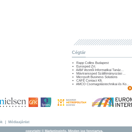
Cégtár
Rapp Collins Budapest
Eurosped Zrt.
AAM Vezetői Informatikai Tanác...
Mávtranssped Szállítmányozási ...
Microsoft Business Solutions
CAFÉ Contact Kft.
AMCO Csomagolástechnikai és Ko...
ók
|
Médiaajánlat
copyright © Marketinginfo. Minden jog fenntartva.