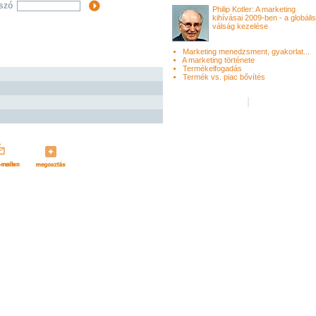
lszó
Philip Kotler: A marketing
kihívásai 2009-ben - a globális
válság kezelése
Marketing menedzsment, gyakorlat...
A marketing története
Termékelfogadás
Termék vs. piac bővítés