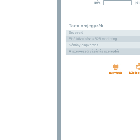
név:
je
Tartalomjegyzék
Bevezető
Első közelítés: a B2B marketing
Néhány alapkérdés
A szervezeti vásárlás szereplői