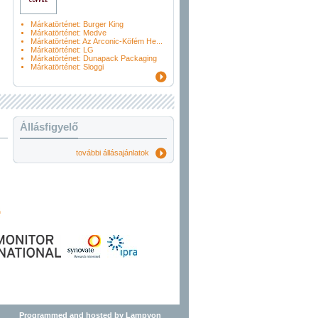
Márkatörténet: Burger King
Márkatörténet: Medve
Márkatörténet: Az Arconic-Köfém He...
Márkatörténet: LG
Márkatörténet: Dunapack Packaging
Márkatörténet: Sloggi
Állásfigyelő
további állásajánlatok
Programmed and hosted by Lampyon