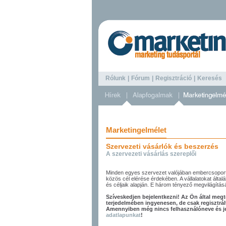
Rólunk
|
Fórum
|
Regisztráció
|
Keresé
Marketingelmélet
Szervezeti vásárlók és beszerzés
A szervezeti vásárlás szereplői
Minden egyes szervezet valójában embercsoport,
közös cél elérése érdekében. A vállalatokat álta
és céljaik alapján. E három tényező megvilágításá
Szíveskedjen bejelentkezni! Az Ön által megte
terjedelmében ingyenesen, de csak regisztrál
Amennyiben még nincs felhasználóneve és jel
adatlapunkat
!