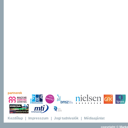
partnerek
Kezdőlap
|
Impresszum
|
Jogi tudnivalók
|
Médiaajánlat
copyright © Marke