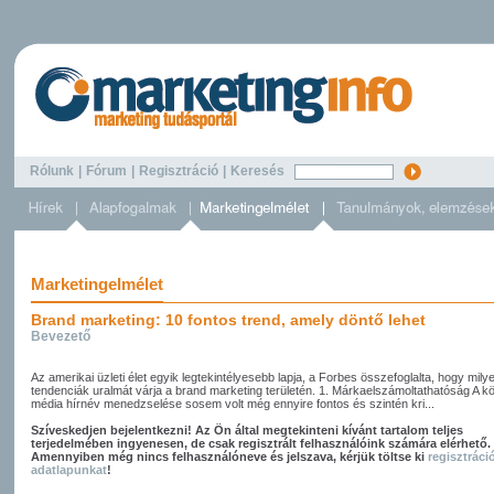
Rólunk
|
Fórum
|
Regisztráció
|
Keresés
Marketingelmélet
Brand marketing: 10 fontos trend, amely döntő lehet
Bevezető
Az amerikai üzleti élet egyik legtekintélyesebb lapja, a Forbes összefoglalta, hogy mily
tendenciák uralmát várja a brand marketing területén. 1. Márkaelszámoltathatóság A k
média hírnév menedzselése sosem volt még ennyire fontos és szintén kri...
Szíveskedjen bejelentkezni! Az Ön által megtekinteni kívánt tartalom teljes
terjedelmében ingyenesen, de csak regisztrált felhasználóink számára elérhető.
Amennyiben még nincs felhasználóneve és jelszava, kérjük töltse ki
regisztráci
adatlapunkat
!