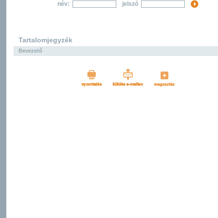
név:
jelszó
Tartalomjegyzék
Bevezető