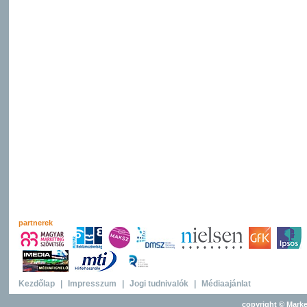
partnerek
Kezdőlap
|
Impresszum
|
Jogi tudnivalók
|
Médiaajánlat
copyright © Marke