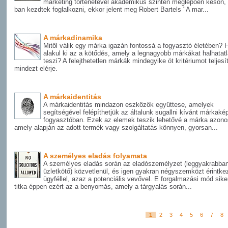
marketing történetével akadémikus szinten meglepően későn,
ban kezdtek foglalkozni, ekkor jelent meg Robert Bartels "A mar...
A márkadinamika
Mitől válik egy márka igazán fontossá a fogyasztó életében?
alakul ki az a kötődés, amely a legnagyobb márkákat halhatat
teszi? A felejthetetlen márkák mindegyike öt kritériumot teljesí
mindezt elérje.
A márkaidentitás
A márkaidentitás mindazon eszközök együttese, amelyek
segítségével felépíthetjük az általunk sugallni kívánt márkaké
fogyasztóban. Ezek az elemek teszik lehetővé a márka azonos
amely alapján az adott termék vagy szolgáltatás könnyen, gyorsan...
A személyes eladás folyamata
A személyes eladás során az eladószemélyzet (leggyakrabba
üzletkötő) közvetlenül, és igen gyakran négyszemközt érintke
ügyféllel, azaz a potenciális vevővel. E forgalmazási mód sik
titka éppen ezért az a benyomás, amely a tárgyalás során...
1
2
3
4
5
6
7
8