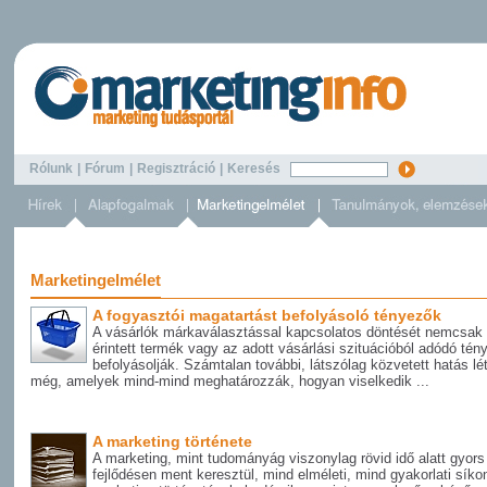
Rólunk
|
Fórum
|
Regisztráció
|
Keresés
Marketingelmélet
A fogyasztói magatartást befolyásoló tényezők
A vásárlók márkaválasztással kapcsolatos döntését nemcsak
érintett termék vagy az adott vásárlási szituációból adódó tén
befolyásolják. Számtalan további, látszólag közvetett hatás lé
még, amelyek mind-mind meghatározzák, hogyan viselkedik ...
A marketing története
A marketing, mint tudományág viszonylag rövid idő alatt gyors
fejlődésen ment keresztül, mind elméleti, mind gyakorlati síko