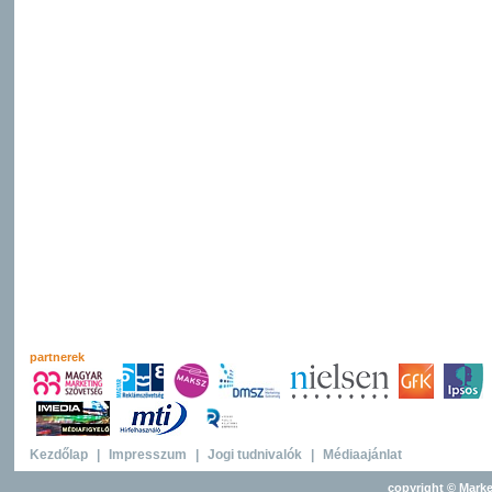
partnerek
Kezdőlap
|
Impresszum
|
Jogi tudnivalók
|
Médiaajánlat
copyright © Marke