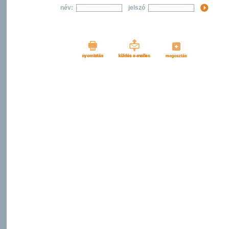
név:
jelszó