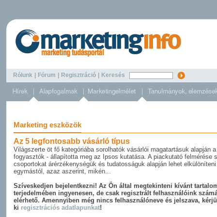
Rólunk
|
Fórum
|
Regisztráció
|
Keresés
Marketing eszközök
Az 5 legfontosabb vásárló típus
Világszerte öt fő kategóriába sorolhatók vásárlói magatartásuk alapján a
fogyasztók - állapította meg az Ipsos kutatása. A piackutató felmérése s
csoportokat árérzékenységük és tudatosságuk alapján lehet elkülöníteni
egymástól, azaz aszerint, mikén...
Szíveskedjen bejelentkezni! Az Ön által megtekinteni kívánt tartalom
terjedelmében ingyenesen, de csak regisztrált felhasználóink szám
elérhető. Amennyiben még nincs felhasználóneve és jelszava, kérjü
ki
regisztrációs adatlapunkat
!