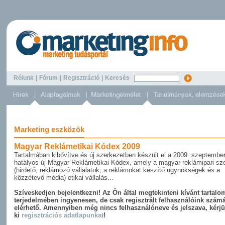
Rólunk
|
Fórum
|
Regisztráció
|
Keresés
Marketing eszközök
Magyar Reklámetikai Kódex 2009
Tartalmában kibővítve és új szerkezetben készült el a 2009. szeptember
hatályos új Magyar Reklámetikai Kódex, amely a magyar reklámipari sz
(hirdető, reklámozó vállalatok, a reklámokat készítő ügynökségek és a
közzétevő média) etikai vállalás...
Szíveskedjen bejelentkezni! Az Ön által megtekinteni kívánt tartalom
terjedelmében ingyenesen, de csak regisztrált felhasználóink szám
elérhető. Amennyiben még nincs felhasználóneve és jelszava, kérjü
ki
regisztrációs adatlapunkat
!