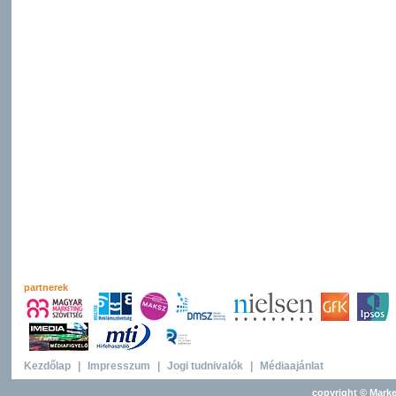
partnerek
Kezdőlap
|
Impresszum
|
Jogi tudnivalók
|
Médiaajánlat
copyright © Marke