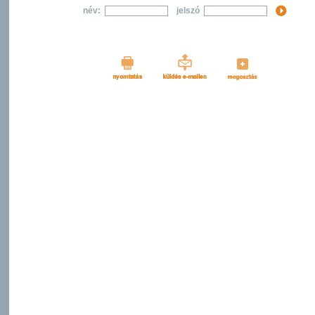
név:
jelszó