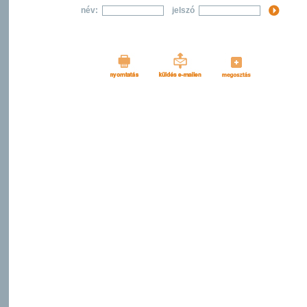
név:
jelszó