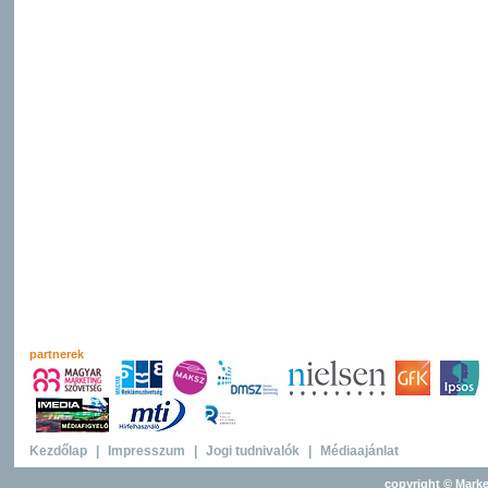
partnerek
Kezdőlap
|
Impresszum
|
Jogi tudnivalók
|
Médiaajánlat
copyright © Marke