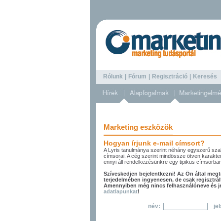
Rólunk
|
Fórum
|
Regisztráció
|
Keresé
Marketing eszközök
Hogyan írjunk e-mail címsort?
A Lyris tanulmánya szerint néhány egyszerű sza
címsorai. A cég szerint mindössze ötven karakter 
ennyi áll rendelkezésünkre egy tipikus címsorban
Szíveskedjen bejelentkezni! Az Ön által megte
terjedelmében ingyenesen, de csak regisztrál
Amennyiben még nincs felhasználóneve és jel
adatlapunkat
!
név:
je