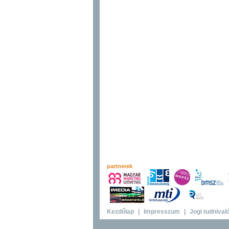
partnerek
Kezdőlap
|
Impresszum
|
Jogi tudnival