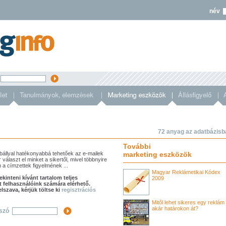
név
s
72 anyag az adatbázisb
További
bállyal hatékonyabbá tehetőek az e-mailek
marketing eszközök
választ el minket a sikertől, mivel többnyire
 a címzettek figyelmének ...
Magyar Reklámetikai Kódex
kinteni kívánt tartalom teljes
2009
t felhasználóink számára elérhető.
szava, kérjük töltse ki
regisztrációs
Mitől lehet sikeres egy reklám 
akár határokon át?
lszó