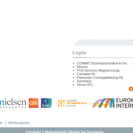
Cégtár
COMMIT Számítástechnikai és Ke...
Movers
POS Services Magyarország
Carnation Rt.
Pannunion Csomagolóanyag Kft.
Kartonbox
Nexus BTL
ók
|
Médiaajánlat
copyright © Marketinginfo. Minden jog fenntartva.