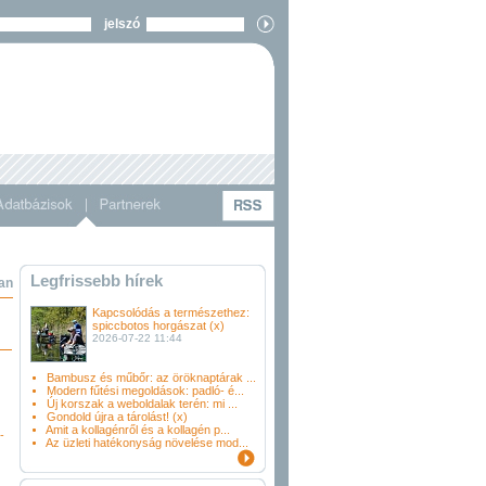
jelszó
Legfrissebb hírek
an
Kapcsolódás a természethez:
spiccbotos horgászat (x)
2026-07-22 11:44
Bambusz és műbőr: az öröknaptárak ...
Modern fűtési megoldások: padló- é...
Új korszak a weboldalak terén: mi ...
Gondold újra a tárolást! (x)
Amit a kollagénről és a kollagén p...
-
Az üzleti hatékonyság növelése mod...