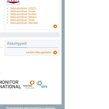
Márkatörténet: LEGO
Márkatörténet: Zewa
Márkatörténet: Dreher
Márkatörténet: Medve
Márkatörténet: Shell
Márkatörténet: Michelin
Állásfigyelő
további állásajánlatok
Programmed and hosted by Lampyon