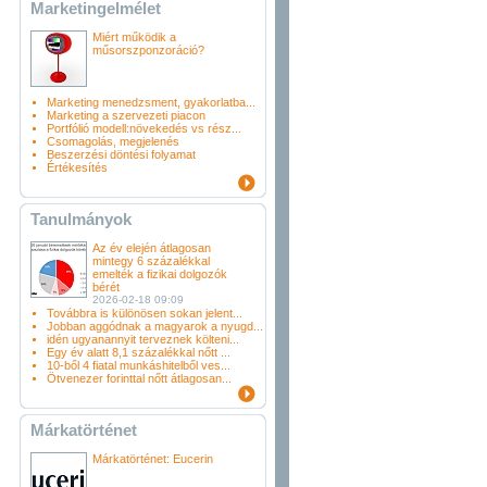
Marketingelmélet
Miért működik a
műsorszponzoráció?
Marketing menedzsment, gyakorlatba...
Marketing a szervezeti piacon
Portfólió modell:növekedés vs rész...
Csomagolás, megjelenés
Beszerzési döntési folyamat
Értékesítés
Tanulmányok
Az év elején átlagosan
mintegy 6 százalékkal
emelték a fizikai dolgozók
bérét
2026-02-18 09:09
Továbbra is különösen sokan jelent...
Jobban aggódnak a magyarok a nyugd...
idén ugyanannyit terveznek költeni...
Egy év alatt 8,1 százalékkal nőtt ...
10-ből 4 fiatal munkáshitelből ves...
Ötvenezer forinttal nőtt átlagosan...
Márkatörténet
Márkatörténet: Eucerin