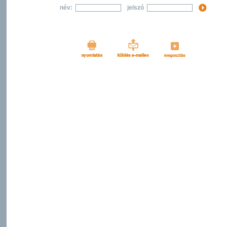
név:
jelszó