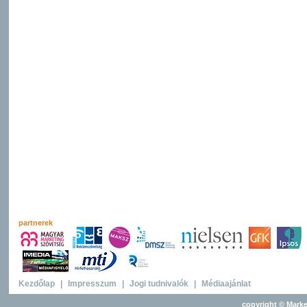
partnerek
Kezdőlap
|
Impresszum
|
Jogi tudnivalók
|
Médiaajánlat
copyright © Marke