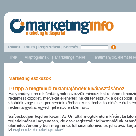
Rólunk
|
Fórum
|
Regisztráció
|
Keresés
Marketing eszközök
10 tipp a megfelelő reklámajándék kiválasztásához
Hagyományosan reklámtárgynak nevezzük mindazokat a háromdimenzi
reklámeszközöket, melyeket ellenérték nélkül terjesztünk a célcsoport, 
vásárlók vagy üzleti partnereink körében. A reklámhatás elérése érdeké
reklámtárgyakat egyedi, jellemző emblémáv...
Szíveskedjen bejelentkezni! Az Ön által megtekinteni kívánt tartalom
terjedelmében ingyenesen, de csak regisztrált felhasználóink szám
elérhető. Amennyiben még nincs felhasználóneve és jelszava, kérjü
ki
regisztrációs adatlapunkat
!