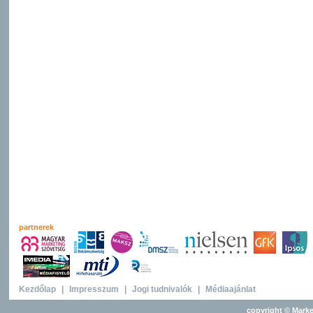
partnerek
Kezdőlap
|
Impresszum
|
Jogi tudnivalók
|
Médiaajánlat
copyright © Marke