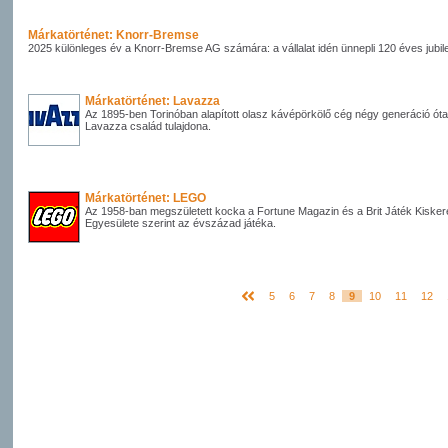
Márkatörténet: Knorr-Bremse
2025 különleges év a Knorr-Bremse AG számára: a vállalat idén ünnepli 120 éves jubil
Márkatörténet: Lavazza
Az 1895-ben Torinóban alapított olasz kávépörkölő cég négy generáció óta
Lavazza család tulajdona.
Márkatörténet: LEGO
Az 1958-ban megszületett kocka a Fortune Magazin és a Brit Játék Kiske
Egyesülete szerint az évszázad játéka.
5
6
7
8
9
10
11
12