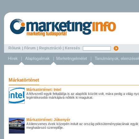
Rólunk
|
Fórum
|
Regisztráció
|
Keresés
Márkatörténet
Márkatörténet: Intel
A félvezető egyik feltalálója is az alapítók között volt, mára pedig a világ ny
legértékesebb márkájává nőtték ki magukat.
Márkatörténet: Jókenyér
A kilencvenes évek közepén indult az ország péksüteménypiacának egyik
meghatározó szereplője.