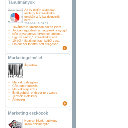
Tanulmányok
Az év elején átlagosan
mintegy 6 százalékkal
emelték a fizikai dolgozók
bérét
2026-02-18 09:09
Továbbra is különösen sokan jelent...
Jobban aggódnak a magyarok a nyugd...
idén ugyanannyit terveznek költeni...
Egy év alatt 8,1 százalékkal nőtt ...
10-ből 4 fiatal munkáshitelből ves...
Ötvenezer forinttal nőtt átlagosan...
Marketingelmélet
Árpolitika
Márkák válságban
Célcsoportképzés
Márkakiterjesztés
Értékesítési rendszer tervezése
Termék-életciklus
Árképzés
Marketing eszközök
Hogyan írjunk hatékony
sajtóközleményt?