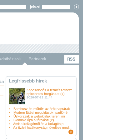
jelszó
Legfrissebb hírek
an
Kapcsolódás a természethez:
spiccbotos horgászat (x)
2026-07-22 11:44
Bambusz és műbőr: az öröknaptárak ...
Modern fűtési megoldások: padló- é...
Új korszak a weboldalak terén: mi ...
Gondold újra a tárolást! (x)
Amit a kollagénről és a kollagén p...
Az üzleti hatékonyság növelése mod...