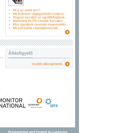
Mi is az üzleti terv?
Mit érdemes végiggondolni a piacra...
Hogyan kezeljük az ügyfélkifogások...
Marketing és PR trendek Karvalics ...
Mire ügyeljünk nyomdai megrendelés...
Mit kell tudnia cégtulajdonosnak ...
Állásfigyelő
további állásajánlatok
Programmed and hosted by Lampyon