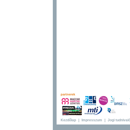
partnerek
Kezdőlap
|
Impresszum
|
Jogi tudnival