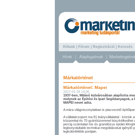
Rólunk
|
Fórum
|
Regisztráció
|
Keresé
Márkatörténet
Márkatörténet: Mapei
2017-01-26 14:06
1937-ben, Milánó külvárosában alapította meg
melynek az Építési és Ipari Segédanyagok, a
MAPEI nevet adta.
A mára világviszonylatban is piacvezető építőipari
A vállalatcsoport ma 81 leányvállalattal - köztük 
központtal és 70 gyártóüzemmel büszkélkedhet a
percig számtalan kis és grandiózus épület létrejöt
legbonyolultabb technikai megoldásokat igénylő pr
legkülönfélébb pontjain.