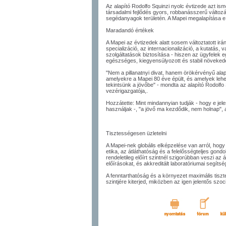
Az alapító Rodolfo Squinzi nyolc évtizede azt ismer
társadalmi fejlődés gyors, robbanásszerű változá
segédanyagok területén. A Mapei megalapítása e
Maradandó értékek
A Mapei az évtizedek alatt sosem változtatott irá
specializáció, az internacionalizáció, a kutatás, 
szolgáltatások biztosítása - hiszen az ügyfelek eg
egészséges, kiegyensúlyozott és stabil növekedés
"Nem a pillanatnyi divat, hanem örökérvényű alap
amelyekre a Mapei 80 éve épült, és amelyek lehe
tekintsünk a jövőbe" - mondta az alapító Rodolfo 
vezérigazgatója,.
Hozzátette: Mint mindannyian tudják - hogy e je
használjak -, "a jövő ma kezdődik, nem holnap", 
Tisztességesen üzletelni
A Mapei-nek globális elképzelése van arról, hogy m
etika, az átláthatóság és a felelősségteljes gond
rendeletileg előírt szintnél szigorúbban veszi az
előírásokat, és akkreditált laboratóriumai segíts
A fenntarthatóság és a környezet maximális tis
szintjére kiterjed, miközben az igen jelentős szo