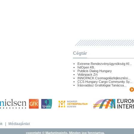
Cégtár
Extreme Rendezvényügynökség Kf...
hdOpen Kft.
Publicis Dialog Hungary
Volánpack Zrt
INNOPACK Csomagolásfejlesztési...
CCS Hungary Cargo Community Sy...
Írásvadász Grafológiai Tanácsa...
ók
|
Médiaajánlat
copyright © Marketinginfo. Minden jog fenntartva.