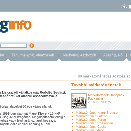
név
s
80 márkatörténet az adatbázisb
További márkatörténetek
 kis családi vállalkozását Rodolfo Squinzi,
Márkatörténet: Dunapack
 kezdőbetűket olaszul összeolvasva, a
Packaging
2025-02-23 12:50
 óriás alapelvei 80 éve változatlanok.
Márkatörténet: Knorr-Bremse
az 1991-ben alapított Mapei Kft-vel - 18 K+F
Márkatörténet: Gillette
 világ 32 országában. Megalapításától eddig a
Márkatörténet: Foreo
téhez vagy felújításához járult hozzá, a
Márkatörténet: Rossmann
ojektektől a családi házakig a Föld
Márkatörténet: Caola
Márkatörténet: Avon