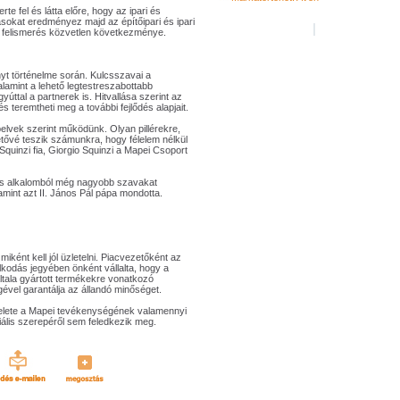
te fel és látta előre, hogy az ipari és
sokat eredményez majd az építőipari és ipari
 felismerés közvetlen következménye.
nyt történelme során. Kulcsszavai a
valamint a lehető legtestreszabottabb
yúttal a partnerek is. Hitvallása szerint az
 teremtheti meg a további fejlődés alapjait.
elvek szerint működünk. Olyan pillérekre,
tővé teszik számunkra, hogy félelem nélkül
Squinzi fia, Giorgio Squinzi a Mapei Csoport
les alkalomból még nagyobb szavakat
amint azt II. János Pál pápa mondotta.
iként kell jól üzletelni. Piacvezetőként az
olkodás jegyében önként vállalta, hogy a
 általa gyártott termékekre vonatkozó
égével garantálja az állandó minőséget.
ztelete a Mapei tevékenységének valamennyi
ciális szerepéről sem feledkezik meg.