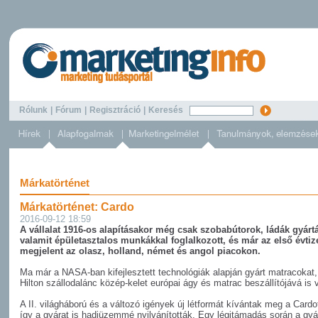
Rólunk
|
Fórum
|
Regisztráció
|
Keresés
Márkatörténet
Márkatörténet: Cardo
2016-09-12 18:59
A vállalat 1916-os alapításakor még csak szobabútorok, ládák gyárt
valamit épületasztalos munkákkal foglalkozott, és már az első évti
megjelent az olasz, holland, német és angol piacokon.
Ma már a NASA-ban kifejlesztett technológiák alapján gyárt matracokat, 
Hilton szállodalánc közép-kelet európai ágy és matrac beszállítójává is v
A II. világháború és a változó igények új létformát kívántak meg a Cardot
így a gyárat is hadiüzemmé nyilvánították. Egy légitámadás során a gy