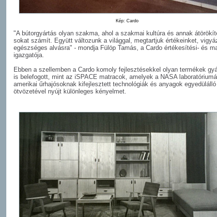
Kép: Cardo
"A bútorgyártás olyan szakma, ahol a szakmai kultúra és annak átörökí
sokat számít. Együtt változunk a világgal, megtartjuk értékeinket, vigy
egészséges alvásra" - mondja Fülöp Tamás, a Cardo értékesítési- és ma
igazgatója.
Ebben a szellemben a Cardo komoly fejlesztésekkel olyan termékek gy
is belefogott, mint az iSPACE matracok, amelyek a NASA laboratórium
amerikai űrhajósoknak kifejlesztett technológiák és anyagok egyedülálló
ötvözetével nyújt különleges kényelmet.