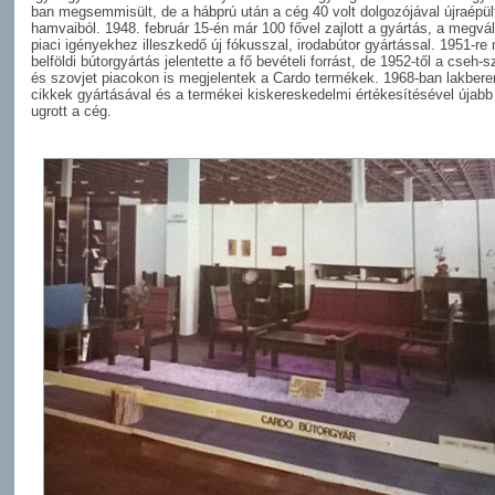
ban megsemmisült, de a hábprú után a cég 40 volt dolgozójával újraépül
hamvaiból. 1948. február 15-én már 100 fővel zajlott a gyártás, a megvál
piaci igényekhez illeszkedő új fókusszal, irodabútor gyártással. 1951-re
belföldi bútorgyártás jelentette a fő bevételi forrást, de 1952-től a cseh-
és szovjet piacokon is megjelentek a Cardo termékek. 1968-ban lakber
cikkek gyártásával és a termékei kiskereskedelmi értékesítésével újabb 
ugrott a cég.