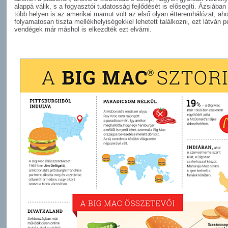
alappá válik, s a fogyasztói tudatosság fejlődését is elősegíti. Ázsiában
több helyen is az amerikai mamut volt az első olyan étteremhálózat, aho
folyamatosan tiszta mellékhelyiségekkel lehetett találkozni, ezt látván p
vendégek már máshol is elkezdték ezt elvárni.