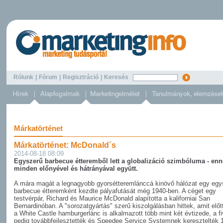
Rólunk
|
Fórum
|
Regisztráció
|
Keresés
Márkatörténet
Márkatörténet: McDonald´s
2014-08-18 08:09
Egyszerű barbecue étteremből lett a globalizáció szimbóluma - en
minden előnyével és hátrányával együtt.
A mára magát a legnagyobb gyorsétteremlánccá kinövő hálózat egy egy
barbecue étteremként kezdte pályafutását még 1940-ben. A céget egy
testvérpár, Richard és Maurice McDonald alapította a kaliforniai San
Bernardinóban. A "sorozatgyártás" szerű kiszolgálásban hittek, amit elő
a White Castle hamburgerlánc is alkalmazott több mint két évtizede, a f
pedig továbbfejlesztették és Speedee Service Systemnek keresztelték 