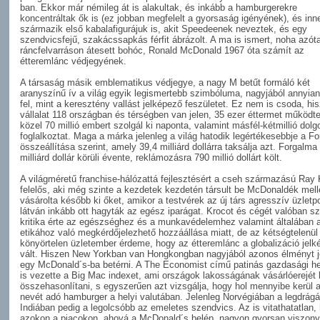
ban. Ekkor már némileg át is alakultak, és inkább a hamburgerekre
koncentráltak ők is (ez jobban megfelelt a gyorsaság igényének), és inn
származik első kabalafigurájuk is, akit Speedeenek neveztek, és egy
szendvicsfejű, szakácssapkás férfit ábrázolt. A ma is ismert, noha azót
ráncfelvarráson átesett bohóc, Ronald McDonald 1967 óta számít az
étteremlánc védjegyének.
A társaság másik emblematikus védjegye, a nagy M betűt formáló két
aranyszínű ív a világ egyik legismertebb szimbóluma, nagyjából annyian
fel, mint a keresztény vallást jelképező feszületet. Ez nem is csoda, hi
vállalat 118 országban és térségben van jelen, 35 ezer éttermet működte
közel 70 millió embert szolgál ki naponta, valamint másfél-kétmillió dolg
foglalkoztat. Maga a márka jelenleg a világ hatodik legértékesebbje a F
összeállítása szerint, amely 39,4 milliárd dollárra taksálja azt. Forgalma
milliárd dollár körüli évente, reklámozásra 790 millió dollárt költ.
A világméretű franchise-hálózattá fejlesztésért a cseh származású Ray 
felelős, aki még szinte a kezdetek kezdetén társult be McDonaldék mellé
vásárolta később ki őket, amikor a testvérek az új társ agresszív üzletpol
látván inkább ott hagyták az egész iparágat. Krocot és cégét valóban 
kritika érte az egészséghez és a munkavédelemhez valamint általában a
etikához való megkérdőjelezhető hozzáállása miatt, de az kétségtelenül
könyörtelen üzletember érdeme, hogy az étteremlánc a globalizáció jelk
vált. Hiszen New Yorkban van Hongkongban nagyjából azonos élményt j
egy McDonald´s-ba betérni. A The Economist című patinás gazdasági he
is vezette a Big Mac indexet, ami országok lakosságának vásárlóerejét h
összehasonlítani, s egyszerűen azt vizsgálja, hogy hol mennyibe kerül 
nevét adó hamburger a helyi valutában. Jelenleg Norvégiában a legdrágá
Indiában pedig a legolcsóbb az emeletes szendvics. Az is vitathatatlan,
azokon a piacokon, ahová a McDonald´s belép, nagyon gyorsan viszony