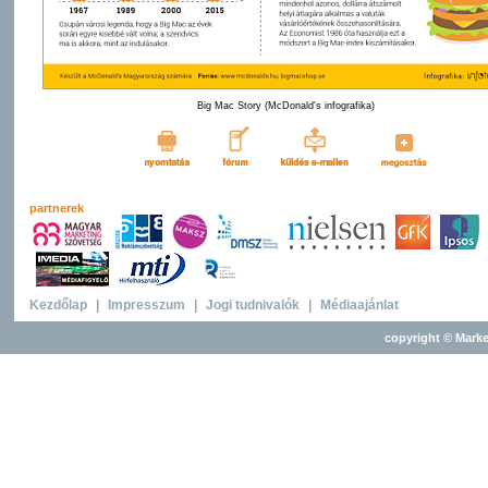
Big Mac Story (McDonald's infografika)
partnerek
Kezdőlap
|
Impresszum
|
Jogi tudnivalók
|
Médiaajánlat
copyright © Marke