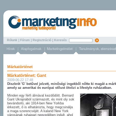
Rólunk
|
Fórum
|
Regisztráció
|
Keresés
Márkatörténet
Márkatörténet: Gant
2009-06-22 17:48
Diszkrét 'G' betűvel jelzett, minőségi ingekből nőtte ki magát a már
amely az amerikai és európai stílust ötvözi a lifestyle ruházatban.
Minden egy férfi álmával kezdődött. Bernard
Gant Ukrajnából származott, és mint oly sok
bevándorló, aki 1914-ben New Yorkba
érkezett, ő is elhatározta, hogy megcsinálja
a maga szerencséjét. A kaland New York
városának ruhaipari negyedében indult, ahol