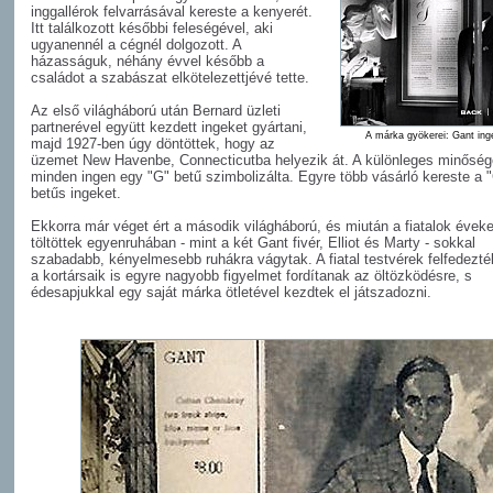
inggallérok felvarrásával kereste a kenyerét.
Itt találkozott későbbi feleségével, aki
ugyanennél a cégnél dolgozott. A
házasságuk, néhány évvel később a
családot a szabászat elkötelezettjévé tette.
Az első világháború után Bernard üzleti
partnerével együtt kezdett ingeket gyártani,
A márka gyökerei: Gant ing
majd 1927-ben úgy döntöttek, hogy az
üzemet New Havenbe, Connecticutba helyezik át. A különleges minőség
minden ingen egy "G" betű szimbolizálta. Egyre több vásárló kereste a 
betűs ingeket.
Ekkorra már véget ért a második világháború, és miután a fiatalok éveke
töltöttek egyenruhában - mint a két Gant fivér, Elliot és Marty - sokkal
szabadabb, kényelmesebb ruhákra vágytak. A fiatal testvérek felfedezté
a kortársaik is egyre nagyobb figyelmet fordítanak az öltözködésre, s
édesapjukkal egy saját márka ötletével kezdtek el játszadozni.