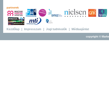
partnerek
Kezdőlap
|
Impresszum
|
Jogi tudnivalók
|
Médiaajánlat
copyright © Marke