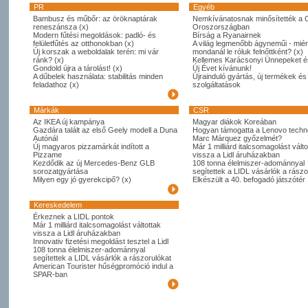
PR
Egyéb
Bambusz és műbőr: az öröknaptárak
Nemkívánatosnak minősítették a 
reneszánsza (x)
Oroszországban
Modern fűtési megoldások: padló- és
Bírság a Ryanairnek
felületfűtés az otthonokban (x)
A világ legmenőbb ágyneműi - miér
Új korszak a weboldalak terén: mi vár
mondanál le róluk felnőttként? (x)
ránk? (x)
Kellemes Karácsonyi Ünnepeket é
Gondold újra a tárolást! (x)
Új Évet kívánunk!
A dűbelek használata: stabilitás minden
Újrainduló gyártás, új termékek és
feladathoz (x)
szolgáltatások
Márkák
CSR
Az IKEA új kampánya
Magyar diákok Koreában
Gazdára talált az első Geely modell a Duna
Hogyan támogatta a Lenovo techno
Autónál
Marc Márquez győzelmét?
Új magyaros pizzamárkát indított a
Már 1 milliárd italcsomagolást válto
Pizzame
vissza a Lidl áruházakban
Kezdődik az új Mercedes-Benz GLB
108 tonna élelmiszer-adománnyal
sorozatgyártása
segítettek a LIDL vásárlók a rászo
Milyen egy jó gyerekcipő? (x)
Elkészült a 40. befogadó játszótér
Kereskedelem
Érkeznek a LIDL pontok
Már 1 milliárd italcsomagolást váltottak
vissza a Lidl áruházakban
Innovativ fizetési megoldást tesztel a Lidl
108 tonna élelmiszer-adománnyal
segítettek a LIDL vásárlók a rászorulókat
American Tourister hűségpromóció indul a
SPAR-ban