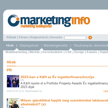
Rólunk
|
Fórum
|
Regisztráció
|
Keresés
Mobilmarketing
|
Márkák
|
Kereskedelem
|
CSR
|
Design
|
Kutatás
|
Digitá
Hírek
PR
2023-ban a K&H az Év ingatlanfinanszírozója
PR
A K&H nyerte el a Portfolio Property Awards Év ingatlanfinans
2023 díjat.
cik
2023-12-15 11:31, Marketinginfo.hu
Milyen ajándékkal lepjük meg szeretteinket lakásava
alkalmából? (x)
PR