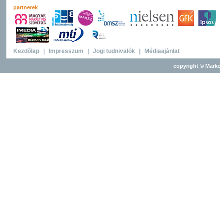
partnerek
Kezdőlap
|
Impresszum
|
Jogi tudnivalók
|
Médiaajánlat
copyright © Marke