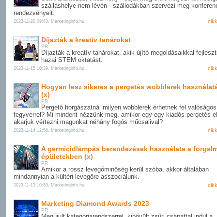
szálláshelye nem lévén - szállodákban szervezi meg konferenc
rendezvényeit.
cik
2023-11-20 09:40, Marketinginfo.hu
Díjazták a kreatív tanárokat
PR
Díjazták a kreatív tanárokat, akik újító megoldásaikkal fejleszt
hazai STEM oktatást.
cik
2023-11-15 10:39, Marketinginfo.hu
Hogyan lesz sikeres a pergetés wobblerek használat
(x)
PR
Pergető horgászatnál milyen wobblerek érhetnek fel valóságo
fegyverrel? Mi mindent nézzünk meg, amikor egy-egy kiadós pergetés elő
akarjuk vértezni magunkat néhány fogós műcsalival?
cik
2023-11-14 12:56, Marketinginfo.hu
A germicidlámpás berendezések használata a forgal
épületekben (x)
PR
Amikor a rossz levegőminőség kerül szóba, akkor általában
mindannyian a kültéri levegőre asszociálunk.
cik
2023-11-13 10:58, Marketinginfo.hu
Marketing Diamond Awards 2023
PR
Megújult kategóriarendszerrel, kibővült zsűri csapattal indul a