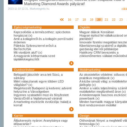
Marketing Diamond Awards pályázat!
cik
2023-11-10 12:31, Marketinginfo.hu
16
17
18
19
20
21
22
23
Egészségmarketing
Digitális
Kapcsolódás a természethez: spiccbotos
Magyar diákok Koreában
horgászat (x)
Hogyan építsd fel vállalkozásod on
Amit a kollagénről és a kollagén porról tudni
jelenlétét?
érdemes
Innovativ fizetési megoldást tesztel
Pálinkás Szilveszterrel erősít a
Kiberbiztonsági szakértő a digitális
BioTechUSA
gazdaság idei női példaképe
Mit viseljünk alul? (x)
Hatékony CRM bevezetés a
A magyarok kétharmada szed
zökkenőmentes vállalati működésé
táplálékkiegészítőt
Outdoor/indoor
Mobilmarketing
Befogadó játszótér arca lett Süsü, a
Az okostelefon védelme: stílusos 
sárkány
praktikus megoldások (x)
Miért választanak egyre többen LED
A kézbe simuló világ: a mobiltelefo
világítást? (x)
játékgép (x)
Megérkezett Budapest új kedvenc adventi
Amikor a valós teljesítmény számít
helyszíne a Városligetben
mobiltelefon megfizethető áron (x)
Ingyenes szabadtéri mozi és fényfestett
A mindennapok hasznos eszköze:
VarázsErdő a Vajdahunyad váránál
powerbank (x)
A marketing eszközök evolúciója: haladj a
Minden harmadik magyar kártyabi
korral!
fizet rendszeresen mobillal
Karrier
Design
Álláskeresés nyáron: Aranybánya vagy
Otthonának fényei: a megfelelő vil
időpazarlás?
fontossága (x)