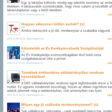
Egy új lakásba költözés mindig egy jelentős esemény az emb
életében. A lakásavatók szimbolizálják, hogy most valami új kezdődik el
lakástulajdonos vagy a bérlő életében.
cik
2023-12-07 09:16, Marketinginfo.hu
Hogyan válasszon kültéri asztalt? (x)
PR
Amikor beköszönt a jó idő, mindannyian a szabadba vágyunk.
cik
2023-12-06 09:51, Marketinginfo.hu
Kihirdették az Év Kerékpárosbarát Szolgáltatóját
PR
Az Év Kerékpárútja szomszédságában lévő hotel extra
szolgáltatásaival vitte a prímet.
cik
2023-11-23 11:24, Marketinginfo.hu
Termékek értékesítése vállalatirányítási rendszer
használatával
PR
A D4S vállalatirányítási rendszer egyik legfontosabb része a 
modul. Ez ugyanis mindennel összefügg, hiszen az ebben rögzítésre ke
adatok jelennek meg a webáruházban, már amennyiben van ilyen.
cik
2023-11-23 10:54, Marketinginfo.hu
Milyen egy jó szállodai rendezvényterem? (x)
PR
Sok vállalkozás, intézmény - saját megfelelő helyszíne, irodája