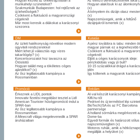
Hogyan kezeld az önéletrajzodban a
Az étkező berendezésének titkai (
munkahelyi szüneteket?
Hogyan alakítsuk ki az álomkony
Szakmunkák Budapesten: hol rejtőznek az
(x)
új lehetőségek?
A kényelem és dizájn olasz meste
Csökkent a fluktuáció a magyarországi
(x)
cégeknél
Napszemüvegek, amik a feltűnő
Már most keresik a diákokat a karácsonyi
dizájnjukról ismertek (x)
szezonra
DM
Kutatás
Az üzleti hatékonyság növelése modern
A pénz továbbra is tabu: minden öt
ügyviteli rendszerekkel
magyar párnak ez a legnehezebb
Miért lehet jó választás egy vizes
Csökkent a fluktuáció a magyaror
takarítógép? (x)
cégeknél
Koncertsorozatot hoz tavaszra az
Eljött a céges karácsonyok ideje:
Ötöslottó
pénzkidobás vagy jó buli?
Hogyan találd meg a tökéletes céges
10-15 százalékkal drágul a karác
ajándékot? (x)
idén
Az ősz legillatosabb kampánya a
Így költenek a magyarok karácso
Rossmannban
Promóció
Reklám
Érkeznek a LIDL pontok
AI-val készült karácsonyi kampány
Innovativ fizetési megoldást tesztel a Lidl
Kifli.hu-tól
American Tourister hűségpromóció indul a
Pedrivel és új termékkel lép szintet
SPAR-ban
BioTechUSA és az FC Barcelona
Az ősz legillatosabb kampánya a
partnersége
Rossmannban
A holland sörmárka megérkezett 
A Minecraft világa megelevenedik a SPAR
Dome-ba
áruházaiban
Egyedi formák és határozott stílus
napszemüvegben (x)
Motoros ruhák, amik a hétköznapo
megállják a helyüket (x)