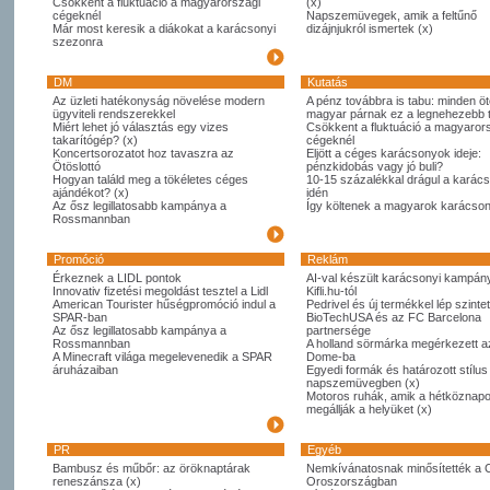
Csökkent a fluktuáció a magyarországi
(x)
cégeknél
Napszemüvegek, amik a feltűnő
Már most keresik a diákokat a karácsonyi
dizájnjukról ismertek (x)
szezonra
DM
Kutatás
Az üzleti hatékonyság növelése modern
A pénz továbbra is tabu: minden öt
ügyviteli rendszerekkel
magyar párnak ez a legnehezebb
Miért lehet jó választás egy vizes
Csökkent a fluktuáció a magyaror
takarítógép? (x)
cégeknél
Koncertsorozatot hoz tavaszra az
Eljött a céges karácsonyok ideje:
Ötöslottó
pénzkidobás vagy jó buli?
Hogyan találd meg a tökéletes céges
10-15 százalékkal drágul a karác
ajándékot? (x)
idén
Az ősz legillatosabb kampánya a
Így költenek a magyarok karácso
Rossmannban
Promóció
Reklám
Érkeznek a LIDL pontok
AI-val készült karácsonyi kampány
Innovativ fizetési megoldást tesztel a Lidl
Kifli.hu-tól
American Tourister hűségpromóció indul a
Pedrivel és új termékkel lép szintet
SPAR-ban
BioTechUSA és az FC Barcelona
Az ősz legillatosabb kampánya a
partnersége
Rossmannban
A holland sörmárka megérkezett 
A Minecraft világa megelevenedik a SPAR
Dome-ba
áruházaiban
Egyedi formák és határozott stílus
napszemüvegben (x)
Motoros ruhák, amik a hétköznapo
megállják a helyüket (x)
PR
Egyéb
Bambusz és műbőr: az öröknaptárak
Nemkívánatosnak minősítették a 
reneszánsza (x)
Oroszországban