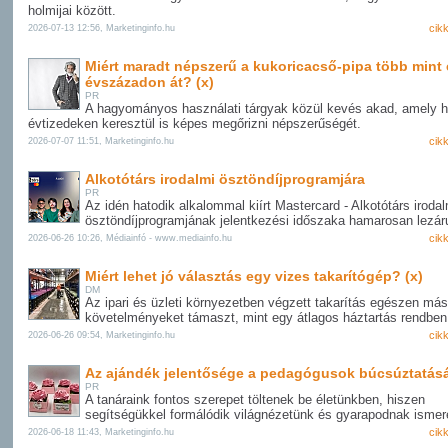
holmijai között.
cik
2026-07-13 12:56, Marketinginfo.hu
Miért maradt népszerű a kukoricacső-pipa több mint
évszázadon át? (x)
PR
A hagyományos használati tárgyak közül kevés akad, amely 
évtizedeken keresztül is képes megőrizni népszerűségét.
cik
2026-07-07 11:51, Marketinginfo.hu
Alkotótárs irodalmi ösztöndíjprogramjára
PR
Az idén hatodik alkalommal kiírt Mastercard - Alkotótárs irodal
ösztöndíjprogramjának jelentkezési időszaka hamarosan lezáru
cik
2026-06-26 10:26, Médiainfó - www.mediainfo.hu
Miért lehet jó választás egy vizes takarítógép? (x)
DM
Az ipari és üzleti környezetben végzett takarítás egészen más
követelményeket támaszt, mint egy átlagos háztartás rendben 
cik
2026-06-26 09:54, Marketinginfo.hu
Az ajándék jelentősége a pedagógusok búcsúztatásá
PR
A tanáraink fontos szerepet töltenek be életünkben, hiszen
segítségükkel formálódik világnézetünk és gyarapodnak ismer
cik
2026-06-18 11:43, Marketinginfo.hu