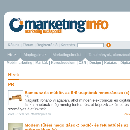
Rólunk
|
Fórum
|
Regisztráció
|
Keresés
Mobilmarketing
|
Márkák
|
Kereskedelem
|
CSR
|
Design
|
Kutatás
|
Digitá
Hírek
PR
Bambusz és műbőr: az öröknaptárak reneszánsza (x)
PR
Napjaink rohanó világában, ahol minden elektronikus és digitáli
fizikai naptárak még mindig fontos részét képezik az üzleti és
személyes életünknek.
cik
2026-07-22 09:28, Marketinginfo.hu
Modern fűtési megoldások: padló- és felületfűtés az
otthonokban (x)