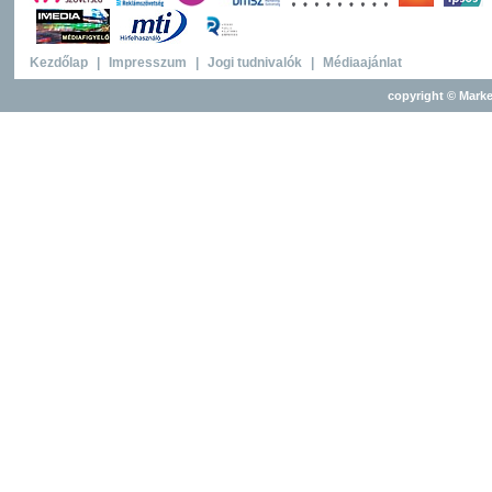
Kezdőlap
|
Impresszum
|
Jogi tudnivalók
|
Médiaajánlat
copyright © Marke