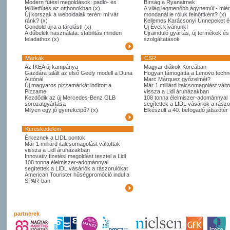
Modern fűtési megoldások: padló- és
Bírság a Ryanairnek
felületfűtés az otthonokban (x)
A világ legmenőbb ágyneműi - miér
Új korszak a weboldalak terén: mi vár
mondanál le róluk felnőttként? (x)
ránk? (x)
Kellemes Karácsonyi Ünnepeket é
Gondold újra a tárolást! (x)
Új Évet kívánunk!
A dűbelek használata: stabilitás minden
Újrainduló gyártás, új termékek és
feladathoz (x)
szolgáltatások
Márkák
CSR
Az IKEA új kampánya
Magyar diákok Koreában
Gazdára talált az első Geely modell a Duna
Hogyan támogatta a Lenovo techno
Autónál
Marc Márquez győzelmét?
Új magyaros pizzamárkát indított a
Már 1 milliárd italcsomagolást válto
Pizzame
vissza a Lidl áruházakban
Kezdődik az új Mercedes-Benz GLB
108 tonna élelmiszer-adománnyal
sorozatgyártása
segítettek a LIDL vásárlók a rászo
Milyen egy jó gyerekcipő? (x)
Elkészült a 40. befogadó játszótér
Kereskedelem
Érkeznek a LIDL pontok
Már 1 milliárd italcsomagolást váltottak
vissza a Lidl áruházakban
Innovativ fizetési megoldást tesztel a Lidl
108 tonna élelmiszer-adománnyal
segítettek a LIDL vásárlók a rászorulókat
American Tourister hűségpromóció indul a
SPAR-ban
partnerek