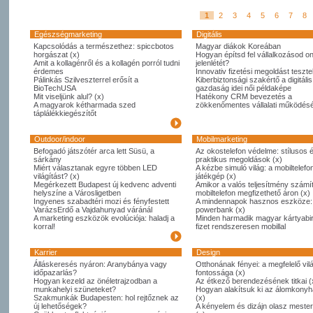
1
2
3
4
5
6
7
8
Egészségmarketing
Digitális
Kapcsolódás a természethez: spiccbotos
Magyar diákok Koreában
horgászat (x)
Hogyan építsd fel vállalkozásod on
Amit a kollagénről és a kollagén porról tudni
jelenlétét?
érdemes
Innovativ fizetési megoldást tesztel
Pálinkás Szilveszterrel erősít a
Kiberbiztonsági szakértő a digitális
BioTechUSA
gazdaság idei női példaképe
Mit viseljünk alul? (x)
Hatékony CRM bevezetés a
A magyarok kétharmada szed
zökkenőmentes vállalati működésé
táplálékkiegészítőt
Outdoor/indoor
Mobilmarketing
Befogadó játszótér arca lett Süsü, a
Az okostelefon védelme: stílusos 
sárkány
praktikus megoldások (x)
Miért választanak egyre többen LED
A kézbe simuló világ: a mobiltelefo
világítást? (x)
játékgép (x)
Megérkezett Budapest új kedvenc adventi
Amikor a valós teljesítmény számít
helyszíne a Városligetben
mobiltelefon megfizethető áron (x)
Ingyenes szabadtéri mozi és fényfestett
A mindennapok hasznos eszköze:
VarázsErdő a Vajdahunyad váránál
powerbank (x)
A marketing eszközök evolúciója: haladj a
Minden harmadik magyar kártyabi
korral!
fizet rendszeresen mobillal
Karrier
Design
Álláskeresés nyáron: Aranybánya vagy
Otthonának fényei: a megfelelő vil
időpazarlás?
fontossága (x)
Hogyan kezeld az önéletrajzodban a
Az étkező berendezésének titkai (
munkahelyi szüneteket?
Hogyan alakítsuk ki az álomkony
Szakmunkák Budapesten: hol rejtőznek az
(x)
új lehetőségek?
A kényelem és dizájn olasz meste