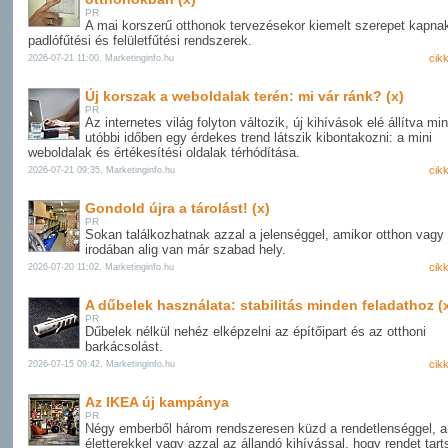
PR
A mai korszerű otthonok tervezésekor kiemelt szerepet kapna
padlófűtési és felületfűtési rendszerek.
cik
2026-07-21 11:00, Marketinginfo.hu
Új korszak a weboldalak terén: mi vár ránk? (x)
PR
Az internetes világ folyton változik, új kihívások elé állítva mi
utóbbi időben egy érdekes trend látszik kibontakozni: a mini
weboldalak és értékesítési oldalak térhódítása.
cik
2026-07-21 09:35, Marketinginfo.hu
Gondold újra a tárolást! (x)
PR
Sokan találkozhatnak azzal a jelenséggel, amikor otthon vagy
irodában alig van már szabad hely.
cik
2026-07-20 11:02, Marketinginfo.hu
A dűbelek használata: stabilitás minden feladathoz (
PR
Dűbelek nélkül nehéz elképzelni az építőipart és az otthoni
barkácsolást.
cik
2026-07-15 09:42, Marketinginfo.hu
Az IKEA új kampánya
PR
Négy emberből három rendszeresen küzd a rendetlenséggel, a 
életterekkel vagy azzal az állandó kihívással, hogy rendet tart