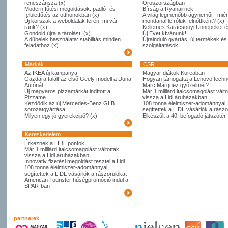
reneszánsza (x)
Oroszországban
Modern fűtési megoldások: padló- és
Bírság a Ryanairnek
felületfűtés az otthonokban (x)
A világ legmenőbb ágyneműi - miér
Új korszak a weboldalak terén: mi vár
mondanál le róluk felnőttként? (x)
ránk? (x)
Kellemes Karácsonyi Ünnepeket é
Gondold újra a tárolást! (x)
Új Évet kívánunk!
A dűbelek használata: stabilitás minden
Újrainduló gyártás, új termékek és
feladathoz (x)
szolgáltatások
Márkák
CSR
Az IKEA új kampánya
Magyar diákok Koreában
Gazdára talált az első Geely modell a Duna
Hogyan támogatta a Lenovo techno
Autónál
Marc Márquez győzelmét?
Új magyaros pizzamárkát indított a
Már 1 milliárd italcsomagolást válto
Pizzame
vissza a Lidl áruházakban
Kezdődik az új Mercedes-Benz GLB
108 tonna élelmiszer-adománnyal
sorozatgyártása
segítettek a LIDL vásárlók a rászo
Milyen egy jó gyerekcipő? (x)
Elkészült a 40. befogadó játszótér
Kereskedelem
Érkeznek a LIDL pontok
Már 1 milliárd italcsomagolást váltottak
vissza a Lidl áruházakban
Innovativ fizetési megoldást tesztel a Lidl
108 tonna élelmiszer-adománnyal
segítettek a LIDL vásárlók a rászorulókat
American Tourister hűségpromóció indul a
SPAR-ban
partnerek