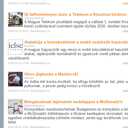
cik
2016-10-17 10:09, Marketinginfo.hu
Új falfestményen üzen a Telekom a Krisztina körúton
Outdoor/indoor
A Magyar Telekom jóvoltából megújult a vállalat 1. kerületi Kri
körúti székházával szembeni épület tűzfala 2016. október köz
cik
2016-10-14 09:07, Marketinginfo.hu
Átalakítja a kereskedelmet a mobil eszközök használ
Kutatás
A magyar fogyasztók egy része is mobil készülékével hasonlí
árakat, tájékozódik termékekről és igyekszik minél jobban dön
vásárlásairól.
cik
2016-10-12 13:06, Marketinginfo.hu
Okos jégkocka a Martini-től
Márkák
Az italba tett kocka érzékeli, ha elfogy körülötte az ital, jelez a
pultosnak, a pincér pedig kiviszi a következőt.
cik
2016-10-07 09:10, Marketinginfo.hu
Bringásoknak fejlesztett mobilappot a McDonald’s
Mobilmarketing
Könnyebben manőverezhetnek Budapesten és környékén a br
a McDonald's feltérképezte a főváros kerékpáros útvonalait, é
egyetlen mobilalkalmazásba sűrítette mindazt, amire egy biciklisnek sz
lehet.
cik
2016-09-22 15:01, Marketinginfo.hu