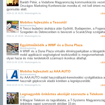
Baráth Péter, a Vodafone Magyarország kommunikációs vezet
Országos Marketing Konferencián mondta el, mit kell érteni m
gyorsulás alatt.
cik
2016-11-18 16:03, Marketinginfo.hu
Mobilos fejlesztés a Tescotól
Mobilmarketing
A Tesco budaörsi áruháza után Győrött, Budapesten, a Fogaras
Szegeden és Debrecenben is bevezeti a Scan&Shop szolgálta
cik
2016-11-16 18:00, Marketinginfo.hu
Együttműködik a WWF és a Duna Plaza
Mobilmarketing
A WWF és a Duna Plaza virtuális élményparkjában a látogató
mobil applikáció segítségével testközelből is megismerhetne
olyan hazai és más területekről származó ikonikus állatfajt.
cik
2016-11-03 12:00, Marketinginfo.hu
Mobilra fejlesztett az AAA AUTO
Mobilmarketing
Az AAA AUTO mobil használtautó-kereskedési szolgáltatása a
használt gépkocsik eladói körében a legnépszerűbb.
cik
2016-10-25 11:03, Marketinginfo.hu
Legnagyobb önkéntes akcióját szervezte a Telekom
CSR
A Magyar Telekom és tagvállalata, a T-Systems Magyarorszá
önkéntes napot szervezett október 15-én.