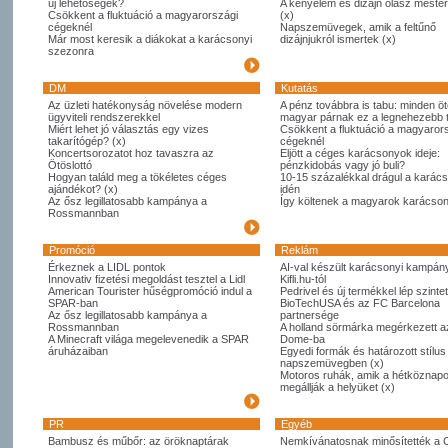
új lehetőségek?
A kényelem és dizájn olasz meste
Csökkent a fluktuáció a magyarországi
(x)
cégeknél
Napszemüvegek, amik a feltűnő
Már most keresik a diákokat a karácsonyi
dizájnjukról ismertek (x)
szezonra
DM
Kutatás
Az üzleti hatékonyság növelése modern
A pénz továbbra is tabu: minden öt
ügyviteli rendszerekkel
magyar párnak ez a legnehezebb
Miért lehet jó választás egy vizes
Csökkent a fluktuáció a magyaror
takarítógép? (x)
cégeknél
Koncertsorozatot hoz tavaszra az
Eljött a céges karácsonyok ideje:
Ötöslottó
pénzkidobás vagy jó buli?
Hogyan találd meg a tökéletes céges
10-15 százalékkal drágul a karác
ajándékot? (x)
idén
Az ősz legillatosabb kampánya a
Így költenek a magyarok karácso
Rossmannban
Promóció
Reklám
Érkeznek a LIDL pontok
AI-val készült karácsonyi kampány
Innovativ fizetési megoldást tesztel a Lidl
Kifli.hu-tól
American Tourister hűségpromóció indul a
Pedrivel és új termékkel lép szintet
SPAR-ban
BioTechUSA és az FC Barcelona
Az ősz legillatosabb kampánya a
partnersége
Rossmannban
A holland sörmárka megérkezett 
A Minecraft világa megelevenedik a SPAR
Dome-ba
áruházaiban
Egyedi formák és határozott stílus
napszemüvegben (x)
Motoros ruhák, amik a hétköznapo
megállják a helyüket (x)
PR
Egyéb
Bambusz és műbőr: az öröknaptárak
Nemkívánatosnak minősítették a 