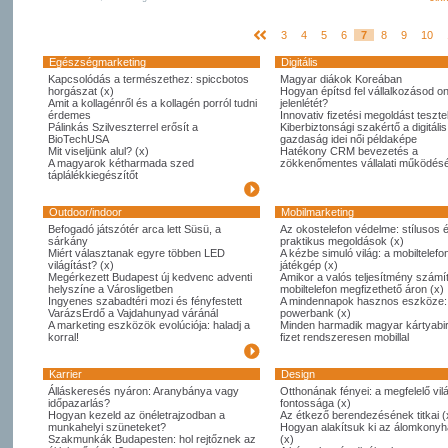
3
4
5
6
7
8
9
10
Egészségmarketing
Digitális
Kapcsolódás a természethez: spiccbotos
Magyar diákok Koreában
horgászat (x)
Hogyan építsd fel vállalkozásod on
Amit a kollagénről és a kollagén porról tudni
jelenlétét?
érdemes
Innovativ fizetési megoldást tesztel
Pálinkás Szilveszterrel erősít a
Kiberbiztonsági szakértő a digitális
BioTechUSA
gazdaság idei női példaképe
Mit viseljünk alul? (x)
Hatékony CRM bevezetés a
A magyarok kétharmada szed
zökkenőmentes vállalati működésé
táplálékkiegészítőt
Outdoor/indoor
Mobilmarketing
Befogadó játszótér arca lett Süsü, a
Az okostelefon védelme: stílusos 
sárkány
praktikus megoldások (x)
Miért választanak egyre többen LED
A kézbe simuló világ: a mobiltelefo
világítást? (x)
játékgép (x)
Megérkezett Budapest új kedvenc adventi
Amikor a valós teljesítmény számít
helyszíne a Városligetben
mobiltelefon megfizethető áron (x)
Ingyenes szabadtéri mozi és fényfestett
A mindennapok hasznos eszköze:
VarázsErdő a Vajdahunyad váránál
powerbank (x)
A marketing eszközök evolúciója: haladj a
Minden harmadik magyar kártyabi
korral!
fizet rendszeresen mobillal
Karrier
Design
Álláskeresés nyáron: Aranybánya vagy
Otthonának fényei: a megfelelő vil
időpazarlás?
fontossága (x)
Hogyan kezeld az önéletrajzodban a
Az étkező berendezésének titkai (
munkahelyi szüneteket?
Hogyan alakítsuk ki az álomkony
Szakmunkák Budapesten: hol rejtőznek az
(x)