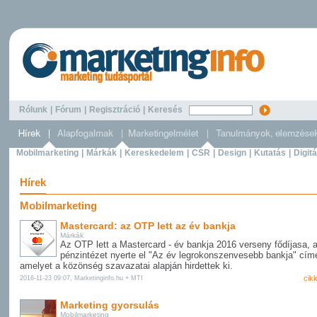
Rólunk
|
Fórum
|
Regisztráció
|
Keresés
Mobilmarketing
|
Márkák
|
Kereskedelem
|
CSR
|
Design
|
Kutatás
|
Digitá
Hírek
Mobilmarketing
Mastercard: az OTP lett az év bankja
Márkák
Az OTP lett a Mastercard - év bankja 2016 verseny fődíjasa, 
pénzintézet nyerte el "Az év legrokonszenvesebb bankja" címe
amelyet a közönség szavazatai alapján hirdettek ki.
cik
2016-11-23 09:07, Marketinginfo.hu + MTI
Marketing gyorsulás
Mobilmarketing