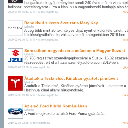
hungarikumok gyűjteményébe sorolt 240 éves múltra visszatek
hollóházi porcelángyárat - írta a Napi.hu a vagyonkezelő honlapja alapjá
cik
2020-01-06 10:14, MTI + Marketinginfo.hu
Rendkívül sikeres évet zár a Mary Kay
Márkák
A cég több mint 20 tekintélyes díjat nyert el különféle üzleti, vál
felelősségvállalási és vállalatvezetői kategóriákban 2019-ben.
cik
2020-01-06 09:43, MTI + Marketinginfo.hu
Sorozatban negyedszer a csúcson a Magyar Suzuki
Márkák
25 766 regisztrált személygépkocsival a Suzuki 16,32 százal
részesedést ért el a hazai személyautó-piacon 2019-ben.
cik
2020-01-03 13:48, Marketinginfo.hu
Átadták a Tesla első, Kínában gyártott járműveit
Márkák
Átadták a Tesla első, Kínában gyártott járműveit - jelentette a
Hszinhua kínai állami hírügynökség.
cik
2019-12-30 10:48, MTI + Marketinginfo.hu
Az első Ford hibrid Romániában
Márkák
A Ford megkezdte az első Ford Puma gyártását.
cik
2019-12-27 12:36, Marketinginfo.hu