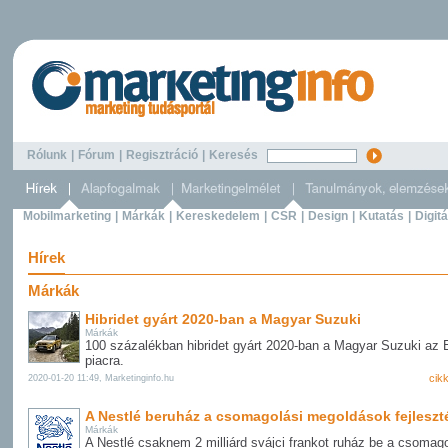
Rólunk
|
Fórum
|
Regisztráció
|
Keresés
Mobilmarketing
|
Márkák
|
Kereskedelem
|
CSR
|
Design
|
Kutatás
|
Digitá
Hírek
Márkák
Hibridet gyárt 2020-ban a Magyar Suzuki
Márkák
100 százalékban hibridet gyárt 2020-ban a Magyar Suzuki az
piacra.
cik
2020-01-20 11:49, Marketinginfo.hu
A Nestlé beruház a csomagolási megoldások fejlesz
Márkák
A Nestlé csaknem 2 milliárd svájci frankot ruház be a csomago