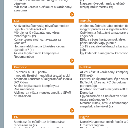
Csökkent a fluktuáció a magyarországi
(x)
cégeknél
Napszemüvegek, amik a feltűnő
Már most keresik a diákokat a karácsonyi
dizájnjukról ismertek (x)
szezonra
DM
Kutatás
Az üzleti hatékonyság növelése modern
A pénz továbbra is tabu: minden öt
ügyviteli rendszerekkel
magyar párnak ez a legnehezebb
Miért lehet jó választás egy vizes
Csökkent a fluktuáció a magyaror
takarítógép? (x)
cégeknél
Koncertsorozatot hoz tavaszra az
Eljött a céges karácsonyok ideje:
Ötöslottó
pénzkidobás vagy jó buli?
Hogyan találd meg a tökéletes céges
10-15 százalékkal drágul a karác
ajándékot? (x)
idén
Az ősz legillatosabb kampánya a
Így költenek a magyarok karácso
Rossmannban
Promóció
Reklám
Érkeznek a LIDL pontok
AI-val készült karácsonyi kampány
Innovativ fizetési megoldást tesztel a Lidl
Kifli.hu-tól
American Tourister hűségpromóció indul a
Pedrivel és új termékkel lép szintet
SPAR-ban
BioTechUSA és az FC Barcelona
Az ősz legillatosabb kampánya a
partnersége
Rossmannban
A holland sörmárka megérkezett 
A Minecraft világa megelevenedik a SPAR
Dome-ba
áruházaiban
Egyedi formák és határozott stílus
napszemüvegben (x)
Motoros ruhák, amik a hétköznapo
megállják a helyüket (x)
PR
Egyéb
Bambusz és műbőr: az öröknaptárak
Nemkívánatosnak minősítették a 
reneszánsza (x)
Oroszországban