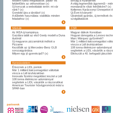
Modern fűtési megoldások: padló- és
Bírság a Ryanairnek
felületfűtés az otthonokban (x)
A világ legmenőbb ágyneműi - miér
Új korszak a weboldalak terén: mi vár
mondanál le róluk felnőttként? (x)
ránk? (x)
Kellemes Karácsonyi Ünnepeket é
Gondold újra a tárolást! (x)
Új Évet kívánunk!
A dűbelek használata: stabilitás minden
Újrainduló gyártás, új termékek és
feladathoz (x)
szolgáltatások
Márkák
CSR
Az IKEA új kampánya
Magyar diákok Koreában
Gazdára talált az első Geely modell a Duna
Hogyan támogatta a Lenovo techno
Autónál
Marc Márquez győzelmét?
Új magyaros pizzamárkát indított a
Már 1 milliárd italcsomagolást válto
Pizzame
vissza a Lidl áruházakban
Kezdődik az új Mercedes-Benz GLB
108 tonna élelmiszer-adománnyal
sorozatgyártása
segítettek a LIDL vásárlók a rászo
Milyen egy jó gyerekcipő? (x)
Elkészült a 40. befogadó játszótér
Kereskedelem
Érkeznek a LIDL pontok
Már 1 milliárd italcsomagolást váltottak
vissza a Lidl áruházakban
Innovativ fizetési megoldást tesztel a Lidl
108 tonna élelmiszer-adománnyal
segítettek a LIDL vásárlók a rászorulókat
American Tourister hűségpromóció indul a
SPAR-ban
partnerek