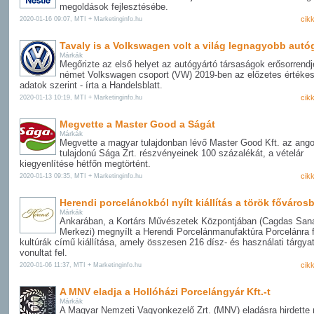
megoldások fejlesztésébe.
cik
2020-01-16 09:07, MTI + Marketinginfo.hu
Tavaly is a Volkswagen volt a világ legnagyobb autó
Márkák
Megőrizte az első helyet az autógyártó társaságok erősorrend
német Volkswagen csoport (VW) 2019-ben az előzetes értékes
adatok szerint - írta a Handelsblatt.
cik
2020-01-13 10:19, MTI + Marketinginfo.hu
Megvette a Master Good a Ságát
Márkák
Megvette a magyar tulajdonban lévő Master Good Kft. az ango
tulajdonú Sága Zrt. részvényeinek 100 százalékát, a vételár
kiegyenlítése hétfőn megtörtént.
cik
2020-01-13 09:35, MTI + Marketinginfo.hu
Herendi porcelánokból nyílt kiállítás a török főváros
Márkák
Ankarában, a Kortárs Művészetek Központjában (Cagdas Sana
Merkezi) megnyílt a Herendi Porcelánmanufaktúra Porcelánra f
kultúrák című kiállítása, amely összesen 216 dísz- és használati tárgya
vonultat fel.
cik
2020-01-06 11:37, MTI + Marketinginfo.hu
A MNV eladja a Hollóházi Porcelángyár Kft.-t
Márkák
A Magyar Nemzeti Vagyonkezelő Zrt. (MNV) eladásra hirdette