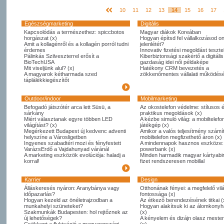
10
11
12
13
14
15
16
17
Egészségmarketing
Digitális
Kapcsolódás a természethez: spiccbotos
Magyar diákok Koreában
horgászat (x)
Hogyan építsd fel vállalkozásod on
Amit a kollagénről és a kollagén porról tudni
jelenlétét?
érdemes
Innovativ fizetési megoldást tesztel
Pálinkás Szilveszterrel erősít a
Kiberbiztonsági szakértő a digitális
BioTechUSA
gazdaság idei női példaképe
Mit viseljünk alul? (x)
Hatékony CRM bevezetés a
A magyarok kétharmada szed
zökkenőmentes vállalati működésé
táplálékkiegészítőt
Outdoor/indoor
Mobilmarketing
Befogadó játszótér arca lett Süsü, a
Az okostelefon védelme: stílusos 
sárkány
praktikus megoldások (x)
Miért választanak egyre többen LED
A kézbe simuló világ: a mobiltelefo
világítást? (x)
játékgép (x)
Megérkezett Budapest új kedvenc adventi
Amikor a valós teljesítmény számít
helyszíne a Városligetben
mobiltelefon megfizethető áron (x)
Ingyenes szabadtéri mozi és fényfestett
A mindennapok hasznos eszköze:
VarázsErdő a Vajdahunyad váránál
powerbank (x)
A marketing eszközök evolúciója: haladj a
Minden harmadik magyar kártyabi
korral!
fizet rendszeresen mobillal
Karrier
Design
Álláskeresés nyáron: Aranybánya vagy
Otthonának fényei: a megfelelő vil
időpazarlás?
fontossága (x)
Hogyan kezeld az önéletrajzodban a
Az étkező berendezésének titkai (
munkahelyi szüneteket?
Hogyan alakítsuk ki az álomkony
Szakmunkák Budapesten: hol rejtőznek az
(x)
új lehetőségek?
A kényelem és dizájn olasz meste