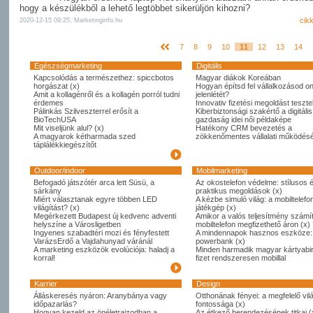
hogy a készülékből a lehető legtöbbet sikerüljön kihozni?
cik
2020-12-15 09:25, Marketinginfo.hu
7
8
9
10
11
12
13
14
Egészségmarketing
Digitális
Kapcsolódás a természethez: spiccbotos
Magyar diákok Koreában
horgászat (x)
Hogyan építsd fel vállalkozásod on
Amit a kollagénről és a kollagén porról tudni
jelenlétét?
érdemes
Innovativ fizetési megoldást tesztel
Pálinkás Szilveszterrel erősít a
Kiberbiztonsági szakértő a digitális
BioTechUSA
gazdaság idei női példaképe
Mit viseljünk alul? (x)
Hatékony CRM bevezetés a
A magyarok kétharmada szed
zökkenőmentes vállalati működésé
táplálékkiegészítőt
Outdoor/indoor
Mobilmarketing
Befogadó játszótér arca lett Süsü, a
Az okostelefon védelme: stílusos 
sárkány
praktikus megoldások (x)
Miért választanak egyre többen LED
A kézbe simuló világ: a mobiltelefo
világítást? (x)
játékgép (x)
Megérkezett Budapest új kedvenc adventi
Amikor a valós teljesítmény számít
helyszíne a Városligetben
mobiltelefon megfizethető áron (x)
Ingyenes szabadtéri mozi és fényfestett
A mindennapok hasznos eszköze:
VarázsErdő a Vajdahunyad váránál
powerbank (x)
A marketing eszközök evolúciója: haladj a
Minden harmadik magyar kártyabi
korral!
fizet rendszeresen mobillal
Karrier
Design
Álláskeresés nyáron: Aranybánya vagy
Otthonának fényei: a megfelelő vil
időpazarlás?
fontossága (x)
Hogyan kezeld az önéletrajzodban a
Az étkező berendezésének titkai (