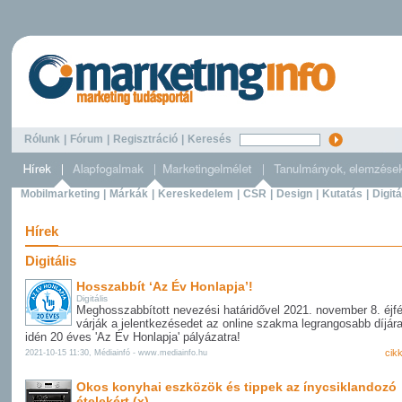
Rólunk
|
Fórum
|
Regisztráció
|
Keresés
Mobilmarketing
|
Márkák
|
Kereskedelem
|
CSR
|
Design
|
Kutatás
|
Digitá
Hírek
Digitális
Hosszabbít ‘Az Év Honlapja’!
Digitális
Meghosszabbított nevezési határidővel 2021. november 8. éjfé
várják a jelentkezésedet az online szakma legrangosabb díjára
idén 20 éves 'Az Év Honlapja' pályázatra!
cik
2021-10-15 11:30, Médiainfó - www.mediainfo.hu
Okos konyhai eszközök és tippek az ínycsiklandozó
ételekért (x)