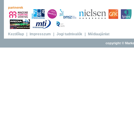
partnerek
Kezdőlap
|
Impresszum
|
Jogi tudnivalók
|
Médiaajánlat
copyright © Marke