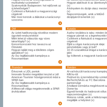
munkahelyi szüneteket?
Hogyan alakítsuk ki az álomkony
Szakmunkák Budapesten: hol rejtőznek az
(x)
új lehetőségek?
A kényelem és dizájn olasz meste
Csökkent a fluktuáció a magyarországi
(x)
cégeknél
Napszemüvegek, amik a feltűnő
Már most keresik a diákokat a karácsonyi
dizájnjukról ismertek (x)
szezonra
DM
Kutatás
Az üzleti hatékonyság növelése modern
A pénz továbbra is tabu: minden öt
ügyviteli rendszerekkel
magyar párnak ez a legnehezebb
Miért lehet jó választás egy vizes
Csökkent a fluktuáció a magyaror
takarítógép? (x)
cégeknél
Koncertsorozatot hoz tavaszra az
Eljött a céges karácsonyok ideje:
Ötöslottó
pénzkidobás vagy jó buli?
Hogyan találd meg a tökéletes céges
10-15 százalékkal drágul a karác
ajándékot? (x)
idén
Az ősz legillatosabb kampánya a
Így költenek a magyarok karácso
Rossmannban
Promóció
Reklám
Érkeznek a LIDL pontok
AI-val készült karácsonyi kampány
Innovativ fizetési megoldást tesztel a Lidl
Kifli.hu-tól
American Tourister hűségpromóció indul a
Pedrivel és új termékkel lép szintet
SPAR-ban
BioTechUSA és az FC Barcelona
Az ősz legillatosabb kampánya a
partnersége
Rossmannban
A holland sörmárka megérkezett 
A Minecraft világa megelevenedik a SPAR
Dome-ba
áruházaiban
Egyedi formák és határozott stílus
napszemüvegben (x)
Motoros ruhák, amik a hétköznapo
megállják a helyüket (x)