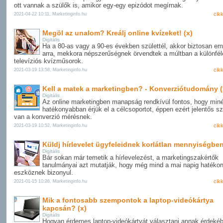
ott vannak a szülők is, amikor egy-egy epizódot megírnak.
cik
2021-04-22 10:11, Marketinginfo.hu
Megöl az unalom? Kreálj online kvízeket! (x)
Digitális
Ha a 80-as vagy a 90-es években születtél, akkor biztosan em
arra, mekkora népszerűségnek örvendtek a múltban a különfél
televíziós kvízműsorok.
cik
2021-03-19 13:58, Marketinginfo.hu
Kell a matek a marketingben? - Konverziótudomány (
Digitális
Az online marketingben manapság rendkívül fontos, hogy miné
hatékonyabban érjük el a célcsoportot, éppen ezért jelentős s
van a konverzió mérésnek.
cik
2021-03-19 10:52, Marketinginfo.hu
Küldj hírlevelet ügyfeleidnek korlátlan mennyiségbe
Digitális
Bár sokan már temetik a hírlevelezést, a marketingszakértők
tanulmányai azt mutatják, hogy még mind a mai napig hatéko
eszköznek bizonyul.
cik
2021-01-15 10:26, Marketinginfo.hu
Mik a fontosabb szempontok a laptop-videókártya
kapcsán? (x)
Digitális
Hogyan érdemes laptop-videókártyát választani annak érdeké