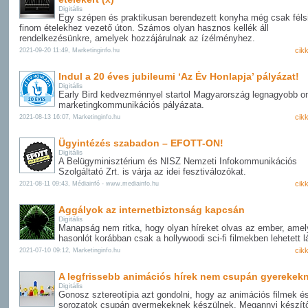
Digitális
Egy szépen és praktikusan berendezett konyha még csak féls
finom ételekhez vezető úton. Számos olyan hasznos kellék áll
rendelkezésünkre, amelyek hozzájárulnak az ízélményhez.
cik
2021-09-20 11:49, Marketinginfo.hu
Indul a 20 éves jubileumi ‘Az Év Honlapja’ pályázat!
Digitális
Early Bird kedvezménnyel startol Magyarország legnagyobb on
marketingkommunikációs pályázata.
cik
2021-08-13 16:07, Marketinginfo.hu
Ügyintézés szabadon – EFOTT-ON!
Digitális
A Belügyminisztérium és NISZ Nemzeti Infokommunikációs
Szolgáltató Zrt. is várja az idei fesztiválozókat.
cik
2021-08-11 09:43, Médiainfó - www.mediainfo.hu
Aggályok az internetbiztonság kapcsán
Digitális
Manapság nem ritka, hogy olyan híreket olvas az ember, ame
hasonlót korábban csak a hollywoodi sci-fi filmekben lehetett lá
cik
2021-07-10 09:12, Marketinginfo.hu
A legfrissebb animációs hírek nem csupán gyerekekn
Digitális
Gonosz sztereotípia azt gondolni, hogy az animációs filmek é
sorozatok csupán gyermekeknek készülnek. Megannyi készítő