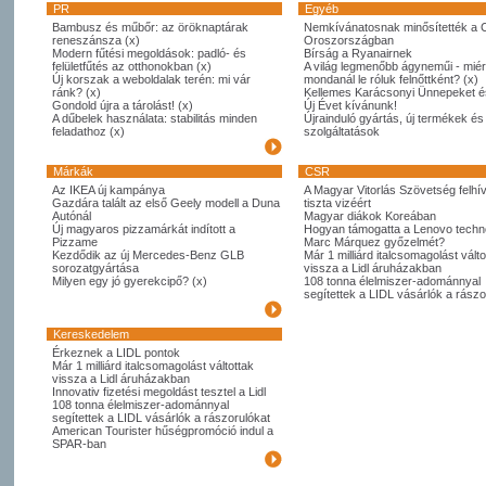
PR
Egyéb
Bambusz és műbőr: az öröknaptárak
Nemkívánatosnak minősítették a 
reneszánsza (x)
Oroszországban
Modern fűtési megoldások: padló- és
Bírság a Ryanairnek
felületfűtés az otthonokban (x)
A világ legmenőbb ágyneműi - miér
Új korszak a weboldalak terén: mi vár
mondanál le róluk felnőttként? (x)
ránk? (x)
Kellemes Karácsonyi Ünnepeket é
Gondold újra a tárolást! (x)
Új Évet kívánunk!
A dűbelek használata: stabilitás minden
Újrainduló gyártás, új termékek és
feladathoz (x)
szolgáltatások
Márkák
CSR
Az IKEA új kampánya
A Magyar Vitorlás Szövetség felhí
Gazdára talált az első Geely modell a Duna
tiszta vizéért
Autónál
Magyar diákok Koreában
Új magyaros pizzamárkát indított a
Hogyan támogatta a Lenovo techno
Pizzame
Marc Márquez győzelmét?
Kezdődik az új Mercedes-Benz GLB
Már 1 milliárd italcsomagolást válto
sorozatgyártása
vissza a Lidl áruházakban
Milyen egy jó gyerekcipő? (x)
108 tonna élelmiszer-adománnyal
segítettek a LIDL vásárlók a rászo
Kereskedelem
Érkeznek a LIDL pontok
Már 1 milliárd italcsomagolást váltottak
vissza a Lidl áruházakban
Innovativ fizetési megoldást tesztel a Lidl
108 tonna élelmiszer-adománnyal
segítettek a LIDL vásárlók a rászorulókat
American Tourister hűségpromóció indul a
SPAR-ban