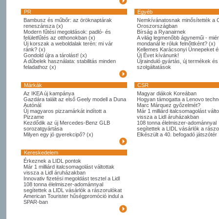
PR
Egyéb
Bambusz és műbőr: az öröknaptárak
Nemkívánatosnak minősítették a 
reneszánsza (x)
Oroszországban
Modern fűtési megoldások: padló- és
Bírság a Ryanairnek
felületfűtés az otthonokban (x)
A világ legmenőbb ágyneműi - miér
Új korszak a weboldalak terén: mi vár
mondanál le róluk felnőttként? (x)
ránk? (x)
Kellemes Karácsonyi Ünnepeket é
Gondold újra a tárolást! (x)
Új Évet kívánunk!
A dűbelek használata: stabilitás minden
Újrainduló gyártás, új termékek és
feladathoz (x)
szolgáltatások
Márkák
CSR
Az IKEA új kampánya
Magyar diákok Koreában
Gazdára talált az első Geely modell a Duna
Hogyan támogatta a Lenovo techno
Autónál
Marc Márquez győzelmét?
Új magyaros pizzamárkát indított a
Már 1 milliárd italcsomagolást válto
Pizzame
vissza a Lidl áruházakban
Kezdődik az új Mercedes-Benz GLB
108 tonna élelmiszer-adománnyal
sorozatgyártása
segítettek a LIDL vásárlók a rászo
Milyen egy jó gyerekcipő? (x)
Elkészült a 40. befogadó játszótér
Kereskedelem
Érkeznek a LIDL pontok
Már 1 milliárd italcsomagolást váltottak
vissza a Lidl áruházakban
Innovativ fizetési megoldást tesztel a Lidl
108 tonna élelmiszer-adománnyal
segítettek a LIDL vásárlók a rászorulókat
American Tourister hűségpromóció indul a
SPAR-ban