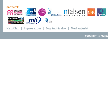
partnerek
Kezdőlap
|
Impresszum
|
Jogi tudnivalók
|
Médiaajánlat
copyright © Marke