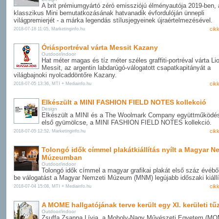
A brit prémiumgyártó zéró emissziójú élményautója 2019-ben, 
klasszikus Mini bemutatkozásának hatvanadik évfordulóján ünnepli
világpremierjét - a márka legendás stílusjegyeinek újraértelmezésével.
cik
2018-07-18 11:05, Marketinginfo.hu
Óriásportréval várta Messit Kazany
Outdoor/indoor
Hat méter magas és tíz méter széles graffiti-portréval várta Li
Messit, az argentin labdarúgó-válogatott csapatkapitányát a
világbajnoki nyolcaddöntőre Kazany.
cik
2018-07-05 13:36, MTI + Mediainfo.hu
Elkészült a MINI FASHION FIELD NOTES kollekció
Design
Elkészült a MINI és a The Woolmark Company együttműködé
első gyümölcse, a MINI FASHION FIELD NOTES kollekció.
cik
2018-07-05 12:52, Marketinginfo.hu
Tolongó idők címmel plakátkiállítás nyílt a Magyar N
Múzeumban
Outdoor/indoor
Tolongó idők címmel a magyar grafikai plakát első száz évébő
be válogatást a Magyar Nemzeti Múzeum (MNM) legújabb időszaki kiállí
cik
2018-07-04 15:08, MTI + Mediainfo.hu
A MOME hallgatójának terve került egy XI. kerületi tűz
Outdoor/indoor
Zsuffa Zsanna Lívia, a Moholy-Nagy Művészeti Egyetem (M