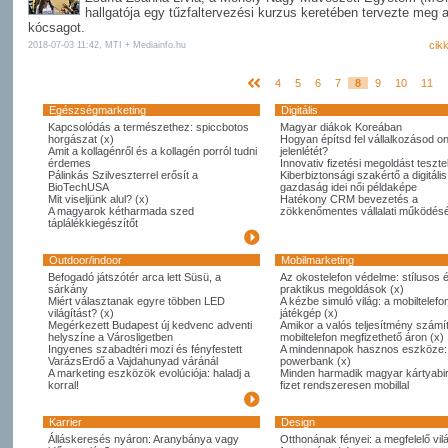
hallgatója egy tűzfaltervezési kurzus keretében tervezte meg 
kócsagot.
cik
2018-07-03 11:42, MTI + Mediainfo.hu
4
5
6
7
8
9
10
11
Egészségmarketing
Digitális
Kapcsolódás a természethez: spiccbotos
Magyar diákok Koreában
horgászat (x)
Hogyan építsd fel vállalkozásod on
Amit a kollagénről és a kollagén porról tudni
jelenlétét?
érdemes
Innovativ fizetési megoldást tesztel
Pálinkás Szilveszterrel erősít a
Kiberbiztonsági szakértő a digitális
BioTechUSA
gazdaság idei női példaképe
Mit viseljünk alul? (x)
Hatékony CRM bevezetés a
A magyarok kétharmada szed
zökkenőmentes vállalati működésé
táplálékkiegészítőt
Outdoor/indoor
Mobilmarketing
Befogadó játszótér arca lett Süsü, a
Az okostelefon védelme: stílusos 
sárkány
praktikus megoldások (x)
Miért választanak egyre többen LED
A kézbe simuló világ: a mobiltelefo
világítást? (x)
játékgép (x)
Megérkezett Budapest új kedvenc adventi
Amikor a valós teljesítmény számít
helyszíne a Városligetben
mobiltelefon megfizethető áron (x)
Ingyenes szabadtéri mozi és fényfestett
A mindennapok hasznos eszköze:
VarázsErdő a Vajdahunyad váránál
powerbank (x)
A marketing eszközök evolúciója: haladj a
Minden harmadik magyar kártyabi
korral!
fizet rendszeresen mobillal
Karrier
Design
Álláskeresés nyáron: Aranybánya vagy
Otthonának fényei: a megfelelő vil