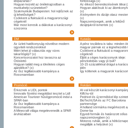
időpazarlás?
fontossága (x)
Hogyan kezeld az önéletrajzodban a
Az étkező berendezésének titkai (
munkahelyi szüneteket?
Hogyan alakítsuk ki az álomkony
Szakmunkák Budapesten: hol rejtőznek az
(x)
új lehetőségek?
A kényelem és dizájn olasz meste
Csökkent a fluktuáció a magyarországi
(x)
cégeknél
Napszemüvegek, amik a feltűnő
Már most keresik a diákokat a karácsonyi
dizájnjukról ismertek (x)
szezonra
DM
Kutatás
Az üzleti hatékonyság növelése modern
A pénz továbbra is tabu: minden öt
ügyviteli rendszerekkel
magyar párnak ez a legnehezebb
Miért lehet jó választás egy vizes
Csökkent a fluktuáció a magyaror
takarítógép? (x)
cégeknél
Koncertsorozatot hoz tavaszra az
Eljött a céges karácsonyok ideje:
Ötöslottó
pénzkidobás vagy jó buli?
Hogyan találd meg a tökéletes céges
10-15 százalékkal drágul a karác
ajándékot? (x)
idén
Az ősz legillatosabb kampánya a
Így költenek a magyarok karácso
Rossmannban
Promóció
Reklám
Érkeznek a LIDL pontok
AI-val készült karácsonyi kampány
Innovativ fizetési megoldást tesztel a Lidl
Kifli.hu-tól
American Tourister hűségpromóció indul a
Pedrivel és új termékkel lép szintet
SPAR-ban
BioTechUSA és az FC Barcelona
Az ősz legillatosabb kampánya a
partnersége
Rossmannban
A holland sörmárka megérkezett 
A Minecraft világa megelevenedik a SPAR
Dome-ba
áruházaiban
Egyedi formák és határozott stílus
napszemüvegben (x)
Motoros ruhák, amik a hétköznapo
megállják a helyüket (x)