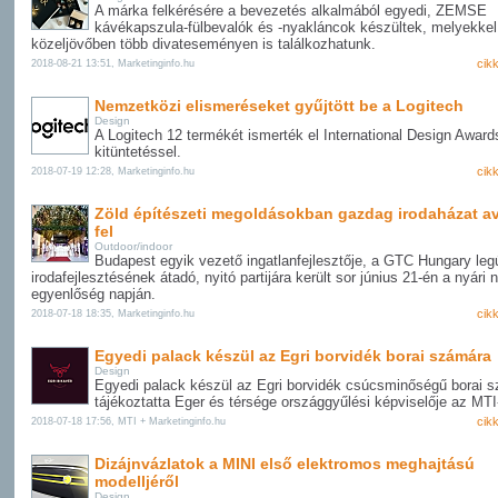
A márka felkérésére a bevezetés alkalmából egyedi, ZEMSE
kávékapszula-fülbevalók és -nyakláncok készültek, melyekkel
közeljövőben több divateseményen is találkozhatunk.
cik
2018-08-21 13:51, Marketinginfo.hu
Nemzetközi elismeréseket gyűjtött be a Logitech
Design
A Logitech 12 termékét ismerték el International Design Award
kitüntetéssel.
cik
2018-07-19 12:28, Marketinginfo.hu
Zöld építészeti megoldásokban gazdag irodaházat av
fel
Outdoor/indoor
Budapest egyik vezető ingatlanfejlesztője, a GTC Hungary leg
irodafejlesztésének átadó, nyitó partijára került sor június 21-én a nyári 
egyenlőség napján.
cik
2018-07-18 18:35, Marketinginfo.hu
Egyedi palack készül az Egri borvidék borai számára
Design
Egyedi palack készül az Egri borvidék csúcsminőségű borai s
tájékoztatta Eger és térsége országgyűlési képviselője az MTI-
cik
2018-07-18 17:56, MTI + Marketinginfo.hu
Dizájnvázlatok a MINI első elektromos meghajtású
modelljéről
Design