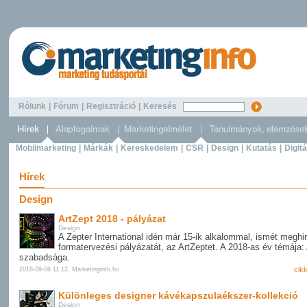
Rólunk
|
Fórum
|
Regisztráció
|
Keresés
Mobilmarketing
|
Márkák
|
Kereskedelem
|
CSR
|
Design
|
Kutatás
|
Digitá
Hírek
Design
ArtZept 2018 - pályázat
Design
A Zepter International idén már 15-ik alkalommal, ismét meghir
formatervezési pályázatát, az ArtZeptet. A 2018-as év témája:
szabadsága.
cik
2018-09-06 11:12, Marketinginfo.hu
Különleges designer kávékapszulaékszer-kollekció
Design