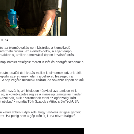
echUSA
és az életmódváltás nem kizárólag a kiemelkedő
ntartható rutinok, az elérhető célok, a saját tempó
b akkor is, amikor a motiváció éppen kevésbé erős.
api kötelezettségeik mellett is időt és energiát szánnak a
után, család és hivatás mellett is elmennek edzeni: akik
lődni szeretnének, elérni a céljaikat, feszegetni a
A nap végére mindenki elfárad, de sokszor éppen ott dől
k hozzánk, aki hitelesen képviseli azt, amiben mi is
osság, a következetesség és a minőségi támogatás minden
on azoknak, akik szeretnének tenni az egészségükért -
t útjukat" - mondta Tóth Szabolcs Attila, a BioTechUSA
an kevesebben tudják róla, hogy Szilveszter igazi gamer:
ft. Ha pedig nem a gép előtt ül, Luna névre hallgató