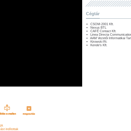
Cégtár
CSOM-2001 Kft.
Nexus BTL
CAFÉ Contact Kft.
Linea Directa Communication
AAM Vezetői Informatikai Tan
Kirowski Rt.
Kende's Kft.
SA
st indítottak