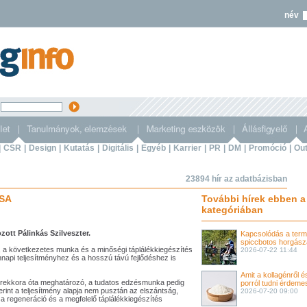
név
s
|
CSR
|
Design
|
Kutatás
|
Digitális
|
Egyéb
|
Karrier
|
PR
|
DM
|
Promóció
|
Out
23894 hír az adatbázisban
USA
További hírek ebben a
kategóriában
tt Pálinkás Szilveszter.
Kapcsolódás a term
spiccbotos horgásza
 a következetes munka és a minőségi táplálékkiegészítés
2026-07-22 11:44
nnapi teljesítményhez és a hosszú távú fejlődéshez is
Amit a kollagénről é
gyerekkora óta meghatározó, a tudatos edzésmunka pedig
porról tudni érdeme
erint a teljesítmény alapja nem pusztán az elszántság,
2026-07-20 09:00
a regeneráció és a megfelelő táplálékkiegészítés