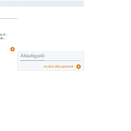
s K...
ác...
Állásfigyelő
további állásajánlatok