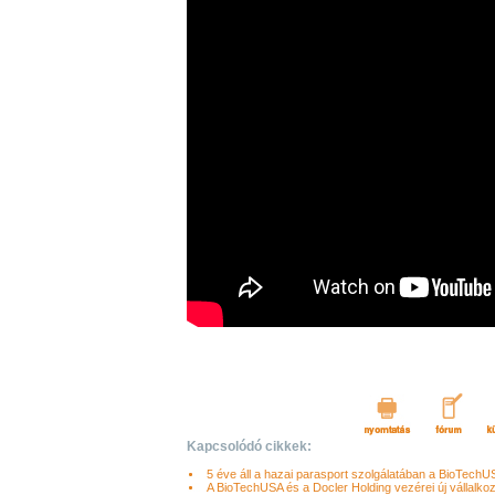
Kapcsolódó cikkek:
5 éve áll a hazai parasport szolgálatában a BioTechU
A BioTechUSA és a Docler Holding vezérei új vállalkozá