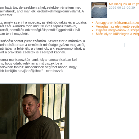
Mit viseljünk alul? (x
égem határáig, de ezekben a helyzetekben értettem meg
2026-06-15 09:39
 határok, ahol már lelki erőből kell megoldani valamit. A
lveszter.
z, amely szerint a mozgás, az életmódváltás és a tudatos
A magyarok kétharmada szed 
ől szól. A márka több mint 30 éves tapasztalatával,
Véradás: az életmentő segíts
tól, nemtől és edzettségi állapottól függetlenül kínál
Digitális megoldások a széps
an tenni magukért.
Miért olyan különleges a vérp
lódási pontot jelent számára. Szilveszter a márkával a
zerint elsősorban a termékek minősége győzte meg arról,
injában a fehérjék, a vitaminok, a kreatin-monohidrát, a
int a praktikus szeletek is szerepet kapnak.
momra munkaeszköz, amit folyamatosan karban kell
s, hogy odafigyelek arra, mit viszek be a
tolóknak fontos: mindenkinek segíthet abban, hogy
b kerüljön a saját céljaihoz" - tette hozzá.