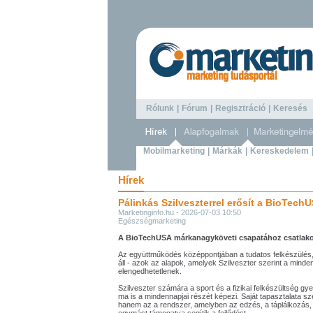
Rólunk
|
Fórum
|
Regisztráció
|
Keresé
Mobilmarketing
|
Márkák
|
Kereskedelem
Hírek
Pálinkás Szilveszterrel erősít a BioTech
Marketinginfo.hu - 2026-07-03 10:50
Egészségmarketing
A BioTechUSA márkanagyköveti csapatához csatlakozo
Az együttműködés középpontjában a tudatos felkészülés,
áll - azok az alapok, amelyek Szilveszter szerint a minde
elengedhetetlenek.
Szilveszter számára a sport és a fizikai felkészültség 
ma is a mindennapjai részét képezi. Saját tapasztalata sz
hanem az a rendszer, amelyben az edzés, a táplálkozás, 