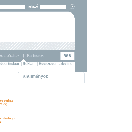
jelszó
door/indoor
|
Reklám
|
Egészségmarketing
Tanulmányok
észethez:
t (x)
s a kollagén
s