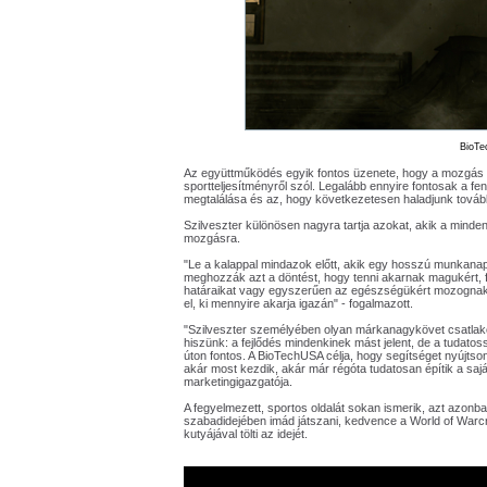
BioT
Az együttműködés egyik fontos üzenete, hogy a mozgás 
sportteljesítményről szól. Legalább ennyire fontosak a fen
megtalálása és az, hogy következetesen haladjunk továb
Szilveszter különösen nagyra tartja azokat, akik a mindenn
mozgásra.
"Le a kalappal mindazok előtt, akik egy hosszú munkanap 
meghozzák azt a döntést, hogy tenni akarnak magukért, fej
határaikat vagy egyszerűen az egészségükért mozognak. 
el, ki mennyire akarja igazán" - fogalmazott.
"Szilveszter személyében olyan márkanagykövet csatlakozi
hiszünk: a fejlődés mindenkinek mást jelent, de a tudat
úton fontos. A BioTechUSA célja, hogy segítséget nyújts
akár most kezdik, akár már régóta tudatosan építik a sajá
marketingigazgatója.
A fegyelmezett, sportos oldalát sokan ismerik, azt azonb
szabadidejében imád játszani, kedvence a World of Warcra
kutyájával tölti az idejét.