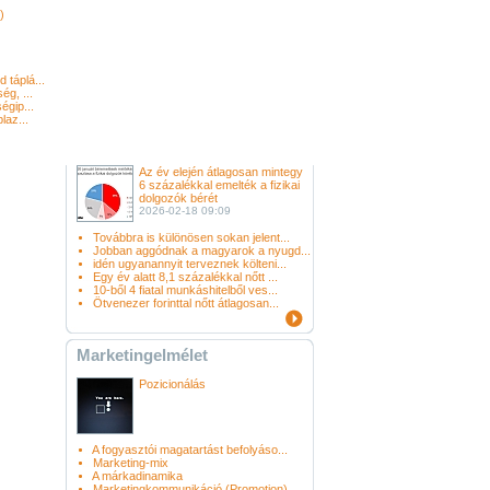
)
táplá...
ég, ...
égip...
laz...
Az év elején átlagosan mintegy
6 százalékkal emelték a fizikai
dolgozók bérét
2026-02-18 09:09
Továbbra is különösen sokan jelent...
Jobban aggódnak a magyarok a nyugd...
idén ugyanannyit terveznek költeni...
Egy év alatt 8,1 százalékkal nőtt ...
10-ből 4 fiatal munkáshitelből ves...
Ötvenezer forinttal nőtt átlagosan...
Marketingelmélet
Pozicionálás
A fogyasztói magatartást befolyáso...
Marketing-mix
A márkadinamika
Marketingkommunikáció (Promotion)