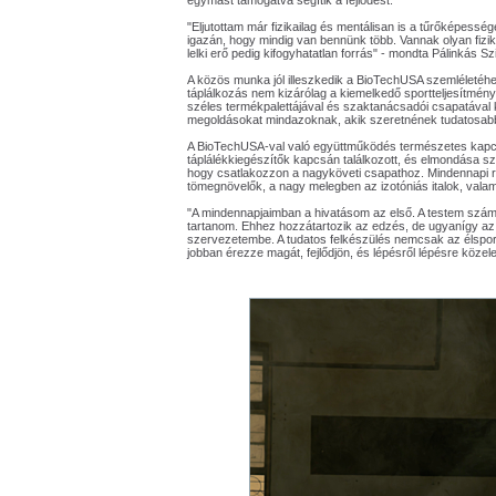
egymást támogatva segítik a fejlődést.
"Eljutottam már fizikailag és mentálisan is a tűrőképess
igazán, hogy mindig van bennünk több. Vannak olyan fizikai
lelki erő pedig kifogyhatatlan forrás" - mondta Pálinkás Szi
A közös munka jól illeszkedik a BioTechUSA szemléletéhe
táplálkozás nem kizárólag a kiemelkedő sportteljesítményr
széles termékpalettájával és szaktanácsadói csapatával kor
megoldásokat mindazoknak, akik szeretnének tudatosabb
A BioTechUSA-val való együttműködés természetes kapcso
táplálékkiegészítők kapcsán találkozott, és elmondása s
hogy csatlakozzon a nagyköveti csapathoz. Mindennapi rut
tömegnövelők, a nagy melegben az izotóniás italok, valam
"A mindennapjaimban a hivatásom az első. A testem szá
tartanom. Ehhez hozzátartozik az edzés, de ugyanígy az i
szervezetembe. A tudatos felkészülés nemcsak az élspor
jobban érezze magát, fejlődjön, és lépésről lépésre közeleb