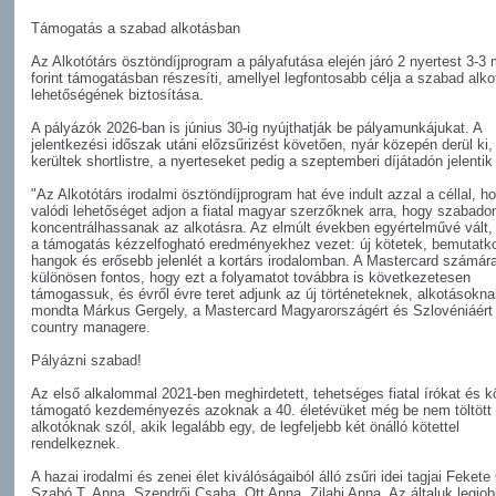
Támogatás a szabad alkotásban
Az Alkotótárs ösztöndíjprogram a pályafutása elején járó 2 nyertest 3-3 m
forint támogatásban részesíti, amellyel legfontosabb célja a szabad alko
lehetőségének biztosítása.
A pályázók 2026-ban is június 30-ig nyújthatják be pályamunkájukat. A
jelentkezési időszak utáni előzsűrizést követően, nyár közepén derül ki,
kerültek shortlistre, a nyerteseket pedig a szeptemberi díjátadón jelentik
"Az Alkotótárs irodalmi ösztöndíjprogram hat éve indult azzal a céllal, h
valódi lehetőséget adjon a fiatal magyar szerzőknek arra, hogy szabado
koncentrálhassanak az alkotásra. Az elmúlt években egyértelművé vált,
a támogatás kézzelfogható eredményekhez vezet: új kötetek, bemutatk
hangok és erősebb jelenlét a kortárs irodalomban. A Mastercard számára
különösen fontos, hogy ezt a folyamatot továbbra is következetesen
támogassuk, és évről évre teret adjunk az új történeteknek, alkotásokna
mondta Márkus Gergely, a Mastercard Magyarországért és Szlovéniáért 
country managere.
Pályázni szabad!
Az első alkalommal 2021-ben meghirdetett, tehetséges fiatal írókat és k
támogató kezdeményezés azoknak a 40. életévüket még be nem töltött
alkotóknak szól, akik legalább egy, de legfeljebb két önálló kötettel
rendelkeznek.
A hazai irodalmi és zenei élet kiválóságaiból álló zsűri idei tagjai Fekete 
Szabó T. Anna, Szendrői Csaba, Ott Anna, Zilahi Anna. Az általuk legjo