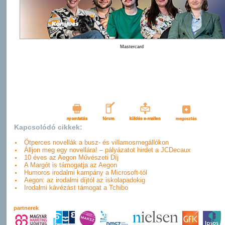
Mastercard
Kapcsolódó cikkek:
Ötperces novellák a busz- és villamosmegállókon
Álljon meg egy novellára! – pályázatot hirdet a JCDecaux
10 éves az Aegon Művészeti Díj
A Margót is támogatja az Aegon
Humoros irodalmi kampány a Microsoft-tól
Aegon: az irodalmi díjtól az iskolapadokig
Irodalmi kávézást támogat a Tchibo
partnerek