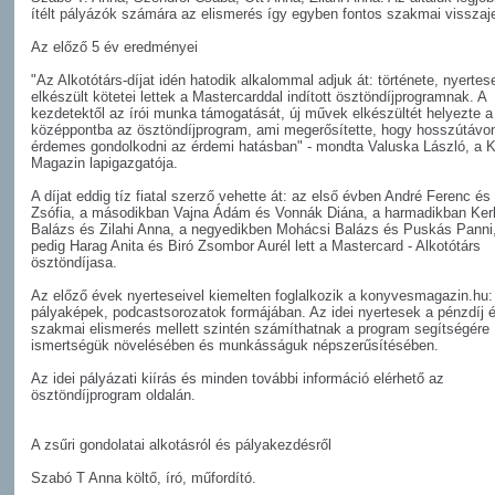
ítélt pályázók számára az elismerés így egyben fontos szakmai visszaje
Az előző 5 év eredményei
"Az Alkotótárs-díjat idén hatodik alkalommal adjuk át: története, nyertes
elkészült kötetei lettek a Mastercarddal indított ösztöndíjprogramnak. A
kezdetektől az írói munka támogatását, új művek elkészültét helyezte a
középpontba az ösztöndíjprogram, ami megerősítette, hogy hosszútávo
érdemes gondolkodni az érdemi hatásban" - mondta Valuska László, a 
Magazin lapigazgatója.
A díjat eddig tíz fiatal szerző vehette át: az első évben André Ferenc é
Zsófia, a másodikban Vajna Ádám és Vonnák Diána, a harmadikban Ker
Balázs és Zilahi Anna, a negyedikben Mohácsi Balázs és Puskás Panni,
pedig Harag Anita és Biró Zsombor Aurél lett a Mastercard - Alkotótárs
ösztöndíjasa.
Az előző évek nyerteseivel kiemelten foglalkozik a konyvesmagazin.hu: 
pályaképek, podcastsorozatok formájában. Az idei nyertesek a pénzdíj 
szakmai elismerés mellett szintén számíthatnak a program segítségére
ismertségük növelésében és munkásságuk népszerűsítésében.
Az idei pályázati kiírás és minden további információ elérhető az
ösztöndíjprogram oldalán.
A zsűri gondolatai alkotásról és pályakezdésről
Szabó T Anna költő, író, műfordító.