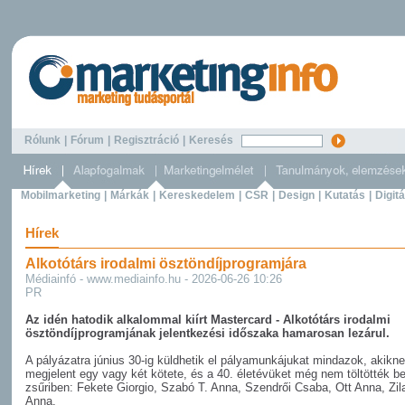
Rólunk
|
Fórum
|
Regisztráció
|
Keresés
Mobilmarketing
|
Márkák
|
Kereskedelem
|
CSR
|
Design
|
Kutatás
|
Digitá
Hírek
Alkotótárs irodalmi ösztöndíjprogramjára
Médiainfó - www.mediainfo.hu - 2026-06-26 10:26
PR
Az idén hatodik alkalommal kiírt Mastercard - Alkotótárs irodalmi
ösztöndíjprogramjának jelentkezési időszaka hamarosan lezárul.
A pályázatra június 30-ig küldhetik el pályamunkájukat mindazok, akikn
megjelent egy vagy két kötete, és a 40. életévüket még nem töltötték be
zsűriben: Fekete Giorgio, Szabó T. Anna, Szendrői Csaba, Ott Anna, Zil
Anna.