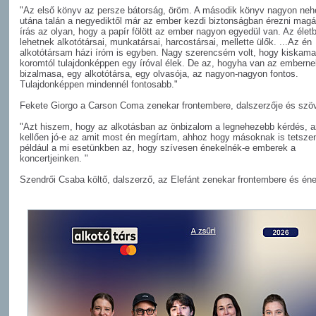
"Az első könyv az persze bátorság, öröm. A második könyv nagyon neh
utána talán a negyediktől már az ember kezdi biztonságban érezni magá
írás az olyan, hogy a papír fölött az ember nagyon egyedül van. Az élet
lehetnek alkotótársai, munkatársai, harcostársai, mellette ülők. ...Az én
alkotótársam házi íróm is egyben. Nagy szerencsém volt, hogy kiskam
koromtól tulajdonképpen egy íróval élek. De az, hogyha van az embern
bizalmasa, egy alkotótársa, egy olvasója, az nagyon-nagyon fontos.
Tulajdonképpen mindennél fontosabb."
Fekete Giorgo a Carson Coma zenekar frontembere, dalszerzője és szöv
"Azt hiszem, hogy az alkotásban az önbizalom a legnehezebb kérdés, 
kellően jó-e az amit most én megírtam, ahhoz hogy másoknak is tetszen
például a mi esetünkben az, hogy szívesen énekelnék-e emberek a
koncertjeinken. "
Szendrői Csaba költő, dalszerző, az Elefánt zenekar frontembere és én