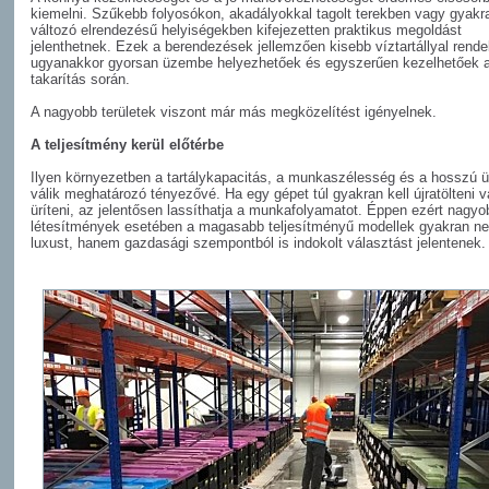
kiemelni. Szűkebb folyosókon, akadályokkal tagolt terekben vagy gyakr
változó elrendezésű helyiségekben kifejezetten praktikus megoldást
jelenthetnek. Ezek a berendezések jellemzően kisebb víztartállyal rend
ugyanakkor gyorsan üzembe helyezhetőek és egyszerűen kezelhetőek a
takarítás során.
A nagyobb területek viszont már más megközelítést igényelnek.
A teljesítmény kerül előtérbe
Ilyen környezetben a tartálykapacitás, a munkaszélesség és a hosszú 
válik meghatározó tényezővé. Ha egy gépet túl gyakran kell újratölteni 
üríteni, az jelentősen lassíthatja a munkafolyamatot. Éppen ezért nagyo
létesítmények esetében a magasabb teljesítményű modellek gyakran n
luxust, hanem gazdasági szempontból is indokolt választást jelentenek.