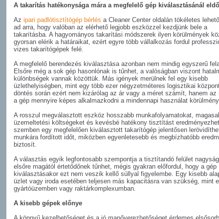
A takarítás hatékonysága mára a megfelelő gép kiválasztásánál eldő
Az
ipari padlótisztítógép bérlés
a Cleaner Center oldalán tökéletes lehet
ad arra, hogy valóban az elérhető legjobb eszközzel kezdjünk bele a
takarításba. A hagyományos takarítási módszerek ilyen körülmények kö
gyorsan elérik a határaikat, ezért egyre több vállalkozás fordul professzi
vizes takarítógépek felé.
A megfelelő berendezés kiválasztása azonban nem mindig egyszerű fela
Elsőre még a sok gép hasonlónak is tűnhet, a valóságban viszont hata
különbségek vannak közöttük. Más igények merülnek fel egy kisebb
üzlethelyiségben, mint egy több ezer négyzetméteres logisztikai közpon
döntés során ezért nem kizárólag az ár vagy a méret számít, hanem az 
a gép mennyire képes alkalmazkodni a mindennapi használat körülmény
A rosszul megválasztott eszköz hosszabb munkafolyamatokat, magasa
üzemeltetési költségeket és kevésbé hatékony tisztítást eredményezhet
szemben egy megfelelően kiválasztott takarítógép jelentősen lerövidíthet
munkára fordított időt, miközben egyenletesebb és megbízhatóbb ered
biztosít.
A választás egyik legfontosabb szempontja a tisztítandó felület nagysá
elsőre magától értetődőnek tűnhet, mégis gyakran előfordul, hogy a gép
kiválasztásakor ezt nem veszik kellő súllyal figyelembe. Egy kisebb ala
üzlet vagy iroda esetében teljesen más kapacitásra van szükség, mint 
gyártóüzemben vagy raktárkomplexumban.
A kisebb gépek előnye
A könnyű kezelhetőséget és a jó manőverezhetőséget érdemes elsősor