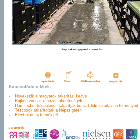
Kép: takaritogep-kolcsonzes.hu
Kapcsolódó cikkek:
Növekszik a magyarok takarítási kedve
Bajban vannak a hazai takarítócégek
Harminchét településen takarítják be az Élelmiszerlavina terményeit
Tescósok takarítottak a Népszigeten
Electrolux: új termékkel
partnerek