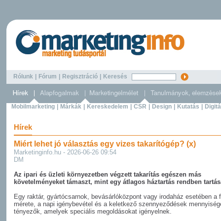
Rólunk
|
Fórum
|
Regisztráció
|
Keresés
Mobilmarketing
|
Márkák
|
Kereskedelem
|
CSR
|
Design
|
Kutatás
|
Digitá
Hírek
Miért lehet jó választás egy vizes takarítógép? (x)
Marketinginfo.hu - 2026-06-26 09:54
DM
Az ipari és üzleti környezetben végzett takarítás egészen más
követelményeket támaszt, mint egy átlagos háztartás rendben tartás
Egy raktár, gyártócsarnok, bevásárlóközpont vagy irodaház esetében a f
mérete, a napi igénybevétel és a keletkező szennyeződések mennyiség
tényezők, amelyek speciális megoldásokat igényelnek.