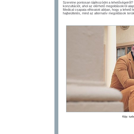
Szeretne pontosan tájékozódni a lehetőségeiről
konzultációt, ahol az elérhető megoldásokról ala
Medical csapata elhivatott abban, hogy a lehető
hajbeültetés, mind az alternatív megoldások terül
Kép: turb