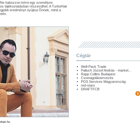
? Ne habozzon kérni egy személyes
pos tájékoztatásban részesülhet. A TurboHair
 legjobb eredményt nyújtsa Önnek, mind a
etén.
Cégtár
Well-Pack Trade
Palluch József András - market...
Rapp Collins Budapest
Csomagolástervezés
POS Services Magyarország
red-stars
DRAFTFCB
ohair.hu