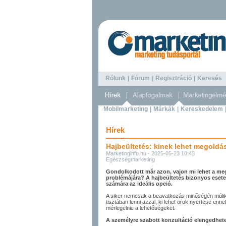
Rólunk
|
Fórum
|
Regisztráció
|
Keresé
Mobilmarketing
|
Márkák
|
Kereskedelem
Hírek
Hajbeültetés: kinek lehet megoldás
Marketinginfo.hu - 2025-05-23 10:43
Egészségmarketing
Gondolkodott már azon, vajon mi lehet a me
problémájára? A hajbeültetés bizonyos eset
számára az ideális opció.
A siker nemcsak a beavatkozás minőségén múli
tisztában lenni azzal, ki lehet örök nyertese e
mérlegelnie a lehetőségeket.
A személyre szabott konzultáció elengedhete