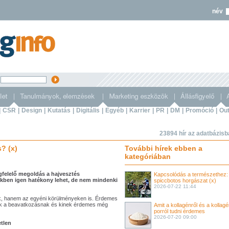
név
s
|
CSR
|
Design
|
Kutatás
|
Digitális
|
Egyéb
|
Karrier
|
PR
|
DM
|
Promóció
|
Out
23894 hír az adatbázis
? (x)
További hírek ebben a
kategóriában
gfelelő megoldás a hajvesztés
Kapcsolódás a természethez:
ekben igen hatékony lehet, de nem mindenki
spiccbotos horgászat (x)
2026-07-22 11:44
k, hanem az egyéni körülményeken is. Érdemes
nnek a beavatkozásnak és kinek érdemes még
Amit a kollagénről és a kollag
porról tudni érdemes
2026-07-20 09:00
tlen