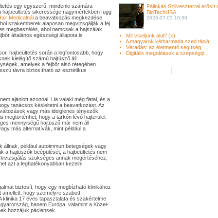
ltetés egy egyszerű, mindenki számára
Pálinkás Szilveszterrel erősít 
 a hajbeültetés sikeressége nagymértékben függ
BioTechUSA
air Medicalnál
a beavatkozás megkezdése
2026-07-03 10:50
 ahol szakemberek alaposan megvizsgálják a fej
lyes megbeszélés, ahol nemcsak a hajszálak
bőr általános egészségi állapota is
Mit viseljünk alul? (x)
A magyarok kétharmada szed táplá...
Véradás: az életmentő segítség, ...
sor, hajbeültetés során a legfontosabb, hogy
Digitális megoldások a szépségip...
nek kielégítő számú hajtüsző áll
ységek, amelyek a fejbőr alsó rétegében
sszú távra biztosítható az esztétikus
nem ajánlott azonnal. Ha valaki még fiatal, és a
ogy tanácsos késleltetni a beavatkozást. Az
 változások vagy más ideiglenes tényezők
is megtörténhet, hogy a tarkón lévő hajterület
éges mennyiségű hajtüsző már nem áll
agy más alternatívák, mint például a
 állnak, például autoimmun betegségek vagy
 a hajtüszők beépülését, a hajbeültetés nem
si kivizsgálás szükséges annak megértéséhez,
het azt a leghatékonyabban kezelni.
almat biztosít, hogy egy megbízható klinikához
t amellett, hogy személyre szabott
 klinika 17 éves tapasztalata és szakértelme
agyarország, hanem Európa, valamint a Közel-
znek hozzájuk páciensek.