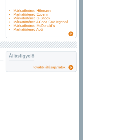
Márkatörténet: Hörmann
Márkatörténet: Eucerin
Márkatörténet: G-Shock
Márkatörténet: A Coca-Cola legendá...
Márkatörténet: McDonald´s
Márkatörténet: Audi
Állásfigyelő
további állásajánlatok