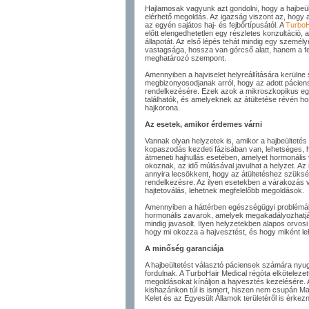
Hajlamosak vagyunk azt gondolni, hogy a hajbeü
elérhető megoldás. Az igazság viszont az, hogy
az egyén sajátos haj- és fejbőrtípusától. A
TurboH
előtt elengedhetetlen egy részletes konzultáció,
állapotát. Az első lépés tehát mindig egy szemé
vastagsága, hossza van górcső alatt, hanem a fej
meghatározó szempont.
Amennyiben a hajviselet helyreállítására kerülne 
megbizonyosodjanak arról, hogy az adott páciens
rendelkezésére. Ezek azok a mikroszkopikus eg
találhatók, és amelyeknek az átültetése révén ho
hajkorona.
Az esetek, amikor érdemes várni
Vannak olyan helyzetek is, amikor a hajbeültetés 
kopaszodás kezdeti fázisában van, lehetséges, h
átmeneti hajhullás esetében, amelyet hormonális
okoznak, az idő múlásával javulhat a helyzet. Az 
annyira lecsökkent, hogy az átültetéshez szüks
rendelkezésre. Az ilyen esetekben a várakozás v
hajtetoválás, lehetnek megfelelőbb megoldások.
Amennyiben a háttérben egészségügyi problémák
hormonális zavarok, amelyek megakadályozhatják
mindig javasolt. Ilyen helyzetekben alapos orvo
hogy mi okozza a hajvesztést, és hogy miként le
A minőség garanciája
A hajbeültetést választó páciensek számára nyug
fordulnak. A TurboHair Medical régóta elkötelezet
megoldásokat kínáljon a hajvesztés kezelésére. A
kishazánkon túl is ismert, hiszen nem csupán M
Kelet és az Egyesült Államok területéről is érke