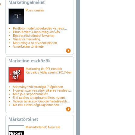
Marketingelmélet
a
Pozicionálás
Portfólió modell:növekedés vs rész...
Philip Kotler: A marketing kihívás...
Beszerzési döntési folyamat
Vásárlói marketing
Marketing a szervezeti piacon
A marketing története
Marketing eszközök
Marketing és PR trendek
Karvalics Attila szerint 2017-ben
Adományozói stratégia 7 lépésben
Hogyan szervezzünk sikeres rendezv...
Mire jó a szponzoráció?
5 jó tanács a papírtakarékos nyomt...
Videós tanácsok Google hirdetésekh...
Mit kell tudnia cégtulajdonosnak ...
Márkatörténet
Márkatörténet: Nescafé