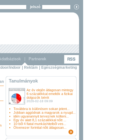
jelszó
door/indoor
|
Reklám
|
Egészségmarketing
Tanulmányok
ban
Az év elején átlagosan mintegy
6 százalékkal emelték a fizikai
dolgozók bérét
2026-02-18 09:09
Továbbra is különösen sokan jelent...
Jobban aggódnak a magyarok a nyugd...
idén ugyanannyit terveznek költeni...
Egy év alatt 8,1 százalékkal nőtt ...
10-ből 4 fiatal munkáshitelből ves...
én
Ötvenezer forinttal nőtt átlagosan...