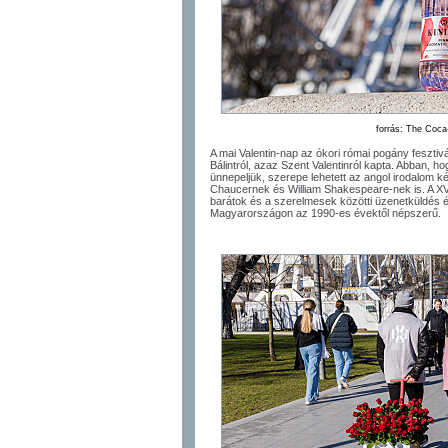
forrás: The Coc
A mai Valentin-nap az ókori római pogány fesztiv
Bálintról, azaz Szent Valentinról kapta. Abban, 
ünnepeljük, szerepe lehetett az angol irodalom 
Chaucernek és William Shakespeare-nek is. A XV
barátok és a szerelmesek közötti üzenetküldés é
Magyarországon az 1990-es évektől népszerű.