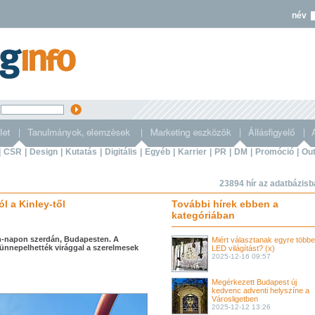
név
s
|
CSR
|
Design
|
Kutatás
|
Digitális
|
Egyéb
|
Karrier
|
PR
|
DM
|
Promóció
|
Out
23894 hír az adatbázis
l a Kinley-től
További hírek ebben a
kategóriában
tin-napon szerdán, Budapesten. A
Miért választanak egyre több
 ünnepelhették virággal a szerelmesek
LED világítást? (x)
2025-12-16 09:57
Megérkezett Budapest új
kedvenc adventi helyszíne a
Városligetben
2025-12-12 13:26