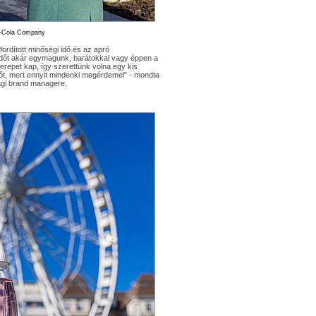
a-Cola Company
ordított minőségi idő és az apró
 időt akár egymagunk, barátokkal vagy éppen a
erepet kap, így szerettünk volna egy kis
lőt, mert ennyit mindenki megérdemel" - mondta
ági brand managere.