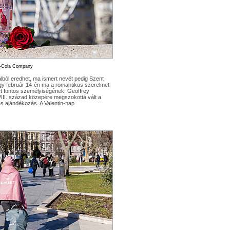
a-Cola Company
álból eredhet, ma ismert nevét pedig Szent
hogy február 14-én ma a romantikus szerelmet
két fontos személyiségének, Geoffrey
III. század közepére megszokottá vált a
s ajándékozás. A Valentin-nap