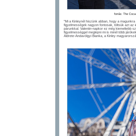
forrás: The Coc
"Mi a Kinleynél hiszünk abban, hogy a magunkra f
figyelmességek nagyon fontosak, töltsük azt az
párunkkal. Valentin-napkor ez még kiemeltebb sz
figyelmességgel meglepni mi is minél több járóke
Aldrete-Andavölgyi Bianka, a Kinley magyarorsz