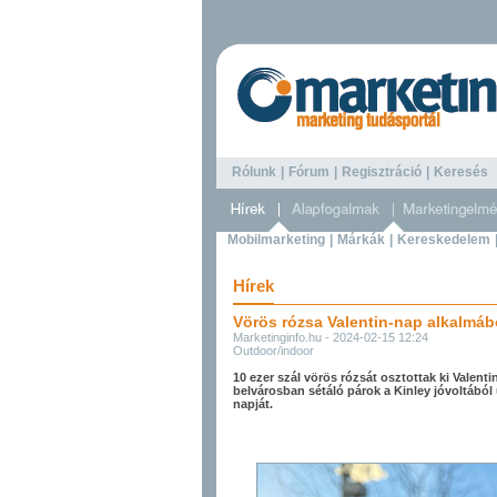
Rólunk
|
Fórum
|
Regisztráció
|
Keresé
Mobilmarketing
|
Márkák
|
Kereskedelem
Hírek
Vörös rózsa Valentin-nap alkalmábó
Marketinginfo.hu - 2024-02-15 12:24
Outdoor/indoor
10 ezer szál vörös rózsát osztottak ki Valen
belvárosban sétáló párok a Kinley jóvoltából
napját.