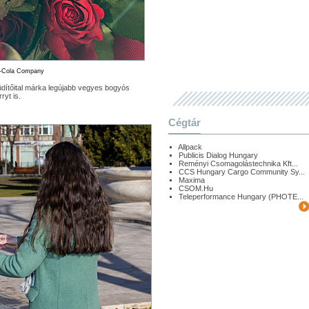
a-Cola Company
üdítőital márka legújabb vegyes bogyós
ryt is.
Cégtár
Allpack
Publicis Dialog Hungary
Reményi Csomagolástechnika Kft...
CCS Hungary Cargo Community Sy...
Maxima
CSOM.Hu
Teleperformance Hungary (PHOTE...