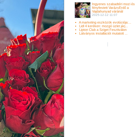
Ingyenes szabadtéri mozi és
fényfestett VarázsErdő a
Vajdahunyad váránál
2025-12-12 11:07
A marketing eszközök evolúciója:...
Lidl 4 keréken: mozgó üzlet járj...
Lipton Club a Sziget Fesztiválon
Látványos installációt mutatott ...