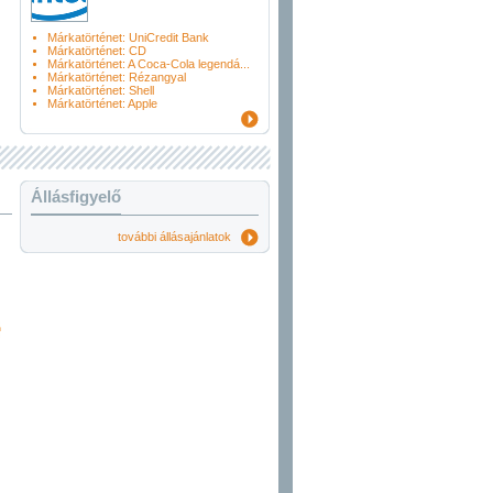
Márkatörténet: UniCredit Bank
Márkatörténet: CD
Márkatörténet: A Coca-Cola legendá...
Márkatörténet: Rézangyal
Márkatörténet: Shell
Márkatörténet: Apple
Állásfigyelő
további állásajánlatok