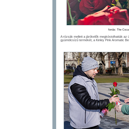
forrás: The Coc
A rózsák mellett a járókelők megkóstolhatták az 
gyümölcsízű termékét, a Kinley Pink Aromatic Ber