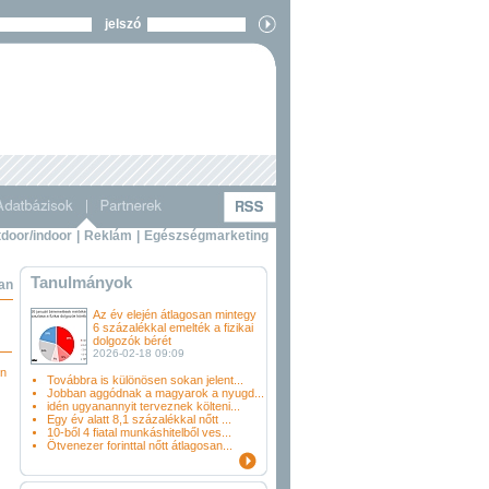
jelszó
door/indoor
|
Reklám
|
Egészségmarketing
Tanulmányok
ban
Az év elején átlagosan mintegy
6 százalékkal emelték a fizikai
dolgozók bérét
2026-02-18 09:09
en
Továbbra is különösen sokan jelent...
Jobban aggódnak a magyarok a nyugd...
idén ugyanannyit terveznek költeni...
Egy év alatt 8,1 százalékkal nőtt ...
10-ből 4 fiatal munkáshitelből ves...
Ötvenezer forinttal nőtt átlagosan...