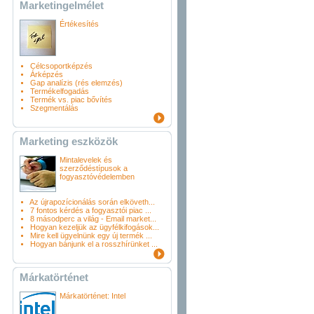
Marketingelmélet
Értékesítés
Célcsoportképzés
Árképzés
Gap analízis (rés elemzés)
Termékelfogadás
Termék vs. piac bővítés
Szegmentálás
Marketing eszközök
Mintalevelek és
szerződéstípusok a
fogyasztóvédelemben
Az újrapozícionálás során elköveth...
7 fontos kérdés a fogyasztói piac ...
8 másodperc a világ - Email market...
Hogyan kezeljük az ügyfélkifogások...
Mire kell ügyelnünk egy új termék ...
Hogyan bánjunk el a rosszhírünket ...
Márkatörténet
Márkatörténet: Intel