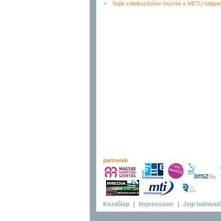
Saját vállalkozásban hisznek a METU hallgat
partnerek
Kezdőlap
|
Impresszum
|
Jogi tudnival