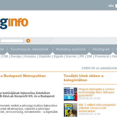
név
s
|
CSR
|
Design
|
Kutatás
|
Digitális
|
Egyéb
|
Karrier
|
PR
|
DM
|
Promóció
|
Out
23894 hír az adatbázis
a Budapesti Metropolitan
További hírek ebben a
kategóriában
Hogyan támogatta a Lenovo
technológiája Marc Márquez
i kultúrájának fejlesztése érdekében
győzelmét?
-EduLab Nonprofit Kft. és a Budapesti
2026-06-15 10:55
Már 1 milliárd italcsomagolást
trendek mellett a pénzügyi kultúra fejlesztése
váltottak vissza a Lidl
rlati alkalmazása, valamint a pénzügyi
áruházakban
ók, tervszerűség, körültekintés - a leginkább
2026-06-12 12:55