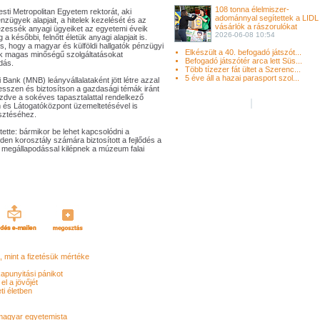
108 tonna élelmiszer-
ti Metropolitan Egyetem rektorát, aki
adománnyal segítettek a LIDL
nzügyek alapjait, a hitelek kezelését és az
vásárlók a rászorulókat
zessék anyagi ügyeiket az egyetemi éveik
2026-06-08 10:54
 későbbi, felnőtt életük anyagi alapjait is.
, hogy a magyar és külföldi hallgatók pénzügyi
Elkészült a 40. befogadó játszót...
ak magas minőségű szolgáltatásokat
Befogadó játszótér arca lett Süs...
dás.
Több tízezer fát ültet a Szerenc...
5 éve áll a hazai parasport szol...
ank (MNB) leányvállalataként jött létre azzal
jlesszen és biztosítson a gazdasági témák iránt
zdve a sokéves tapasztalattal rendelkező
s Látogatóközpont üzemeltetésével is
esztéséhez.
ette: bármikor be lehet kapcsolódni a
en korosztály számára biztosított a fejlődés a
t megállapodással kilépnek a múzeum falai
, mint a fizetésük mértéke
apunyitási pánikot
l a jövőjét
ti életben
 magyar egyetemista