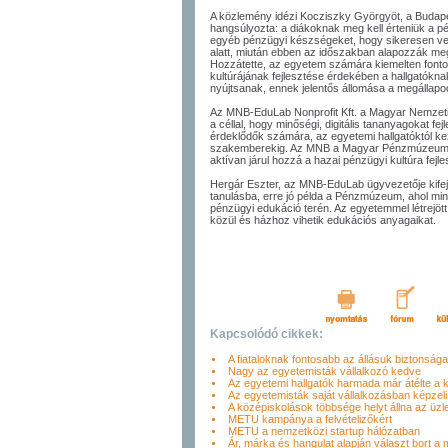
A közlemény idézi Kocziszky Györgyöt, a Budapes
hangsúlyozta: a diákoknak meg kell érteniük a pé
egyéb pénzügyi készségeket, hogy sikeresen ve
alatt, miután ebben az időszakban alapozzák meg a
Hozzátette, az egyetem számára kiemelten fontos
kultúrájának fejlesztése érdekében a hallgatókn
nyújtsanak, ennek jelentős állomása a megállapo
Az MNB-EduLab Nonprofit Kft. a Magyar Nemzeti B
a céllal, hogy minőségi, digitális tananyagokat fe
érdeklődők számára, az egyetemi hallgatóktól ke
szakemberekig. Az MNB a Magyar Pénzmúzeum é
aktívan járul hozzá a hazai pénzügyi kultúra fejl
Hergár Eszter, az MNB-EduLab ügyvezetője kifejt
tanulásba, erre jó példa a Pénzmúzeum, ahol mind
pénzügyi edukáció terén. Az egyetemmel létrejöt
közül és házhoz vihetik edukációs anyagaikat.
Kapcsolódó cikkek:
A fiataloknak fontosabb az állásuk biztonsága
Nagy az egyetemisták vállalkozó kedve
Az egyetemi hallgatók harmada már átélte a k
Az egyetemisták saját vállalkozásban képzeli e
A középiskolások többsége helyt állna az üzle
METU kampánya a felvételizőkért
METU a nemzetközi startup hálózatban
Ár, márka és hangulat alapján választ bort a