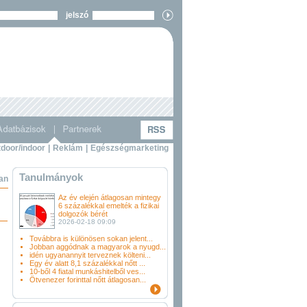
jelszó
door/indoor
|
Reklám
|
Egészségmarketing
Tanulmányok
ban
Az év elején átlagosan mintegy
6 százalékkal emelték a fizikai
dolgozók bérét
2026-02-18 09:09
Továbbra is különösen sokan jelent...
Jobban aggódnak a magyarok a nyugd...
idén ugyanannyit terveznek költeni...
Egy év alatt 8,1 százalékkal nőtt ...
10-ből 4 fiatal munkáshitelből ves...
Ötvenezer forinttal nőtt átlagosan...