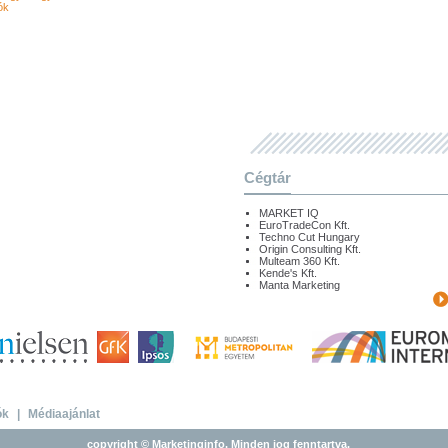
ók
Cégtár
MARKET IQ
EuroTradeCon Kft.
Techno Cut Hungary
Origin Consulting Kft.
Multeam 360 Kft.
Kende's Kft.
Manta Marketing
ók
|
Médiaajánlat
copyright © Marketinginfo. Minden jog fenntartva.