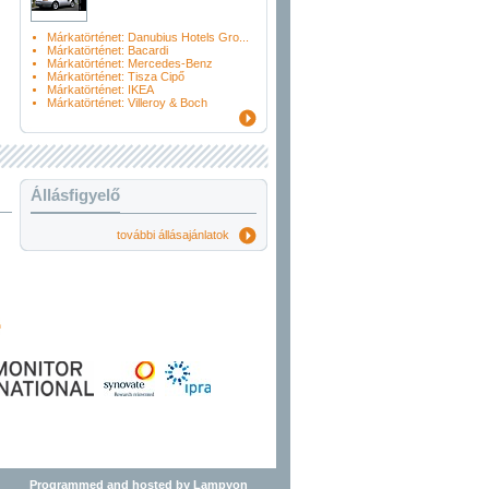
Márkatörténet: Danubius Hotels Gro...
Márkatörténet: Bacardi
Márkatörténet: Mercedes-Benz
Márkatörténet: Tisza Cipő
Márkatörténet: IKEA
Márkatörténet: Villeroy & Boch
Állásfigyelő
további állásajánlatok
Programmed and hosted by Lampyon