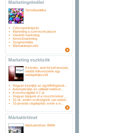
Marketingelmélet
Termékpolitika
Célcsoportképzés
Marketing a szervezeti piacon
Vásárlói marketing
Keresőmarketing
Szegmentálás
Márkakiterjesztés
Marketing eszközök
8 kérdés, amit fel kell tennünk,
mielőtt felkeresnénk egy
weblapfejlesztőt
Hogyan kezeljük az ügyfélkifogások...
Automatizálás és vállalati hatékon...
A vevőszolgálat 4 C-je
Hogyan bánjunk el a rosszhírünket ...
10 ok, amiért szükségünk van webol...
10 javaslat cégalapítás során a si...
Márkatörténet
Márkatörténet: BMW