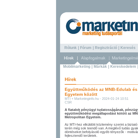
Rólunk
|
Fórum
|
Regisztráció
|
Keresé
Mobilmarketing
|
Márkák
|
Kereskedelem
Hírek
Együttműködés az MNB-Edulab és 
Egyetem között
MTI + Marketinginfo.hu - 2024-01-24 10:51
CSR
A fiatalok pénzügyi tudatosságának, pénzügy
együttműködési megállapodást kötött az MNB
Metropolitan Egyetem.
Az MTI-hez elküldött közlemény szerint a biztató 
terén még sok teendő van. A meglévő tudás gyako
döntéseket befolyásoló egyéb tényezők - motiváci
fejlesztendő területek.