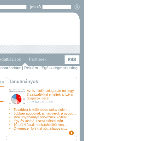
jelszó
door/indoor
|
Reklám
|
Egészségmarketing
Tanulmányok
ban
Az év elején átlagosan mintegy
6 százalékkal emelték a fizikai
dolgozók bérét
2026-02-18 09:09
Továbbra is különösen sokan jelent...
Jobban aggódnak a magyarok a nyugd...
idén ugyanannyit terveznek költeni...
Egy év alatt 8,1 százalékkal nőtt ...
10-ből 4 fiatal munkáshitelből ves...
Ötvenezer forinttal nőtt átlagosan...