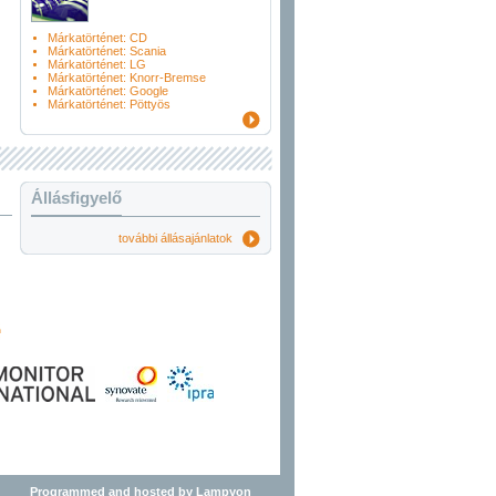
Márkatörténet: CD
Márkatörténet: Scania
Márkatörténet: LG
Márkatörténet: Knorr-Bremse
Márkatörténet: Google
Márkatörténet: Pöttyös
Állásfigyelő
további állásajánlatok
Programmed and hosted by Lampyon