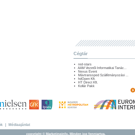
Cégtár
red-stars
AAM Vezetői Informatikai Tanác...
Nexus Event
Mávtranssped Szállítmányozási ...
hdOpen Kft.
HT Direct Kft.
Kollár Pakk
ók
|
Médiaajánlat
copyright © Marketinginfo. Minden jog fenntartva.