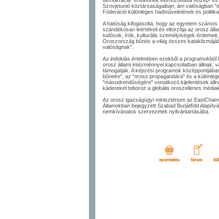
demokrácia" értékeinek előmozdítása Közép- és K
Szovjetunió köztársaságaiban, ám valóságban "er
Föderáció különleges hadműveletének és politika
A hatóság kifogásolta, hogy az egyetem számos o
szándékosan leértékeli és eltorzítja az orosz álla
tudósok, írók, kulturális személyiségek érdemeit,
Oroszország bűnös a világ összes kataklizmájáb
valóságnak".
Az indoklás értelmében ezekből a programokból k
orosz állami intézménnyel kapcsolatban állnak, 
támogatják. A képzési programok középpontjában
bűneire", az "orosz propagandára" és a különle
"másodrendűségére" vonatkozó kijelentések állna
kádereket toboroz a globális oroszellenes médi
Az orosz igazságügyi minisztérium az EastCham F
Államokban bejegyzett Szabad Burjátföld Alapítv
nemkívánatos szervezetek nyilvántartásába.