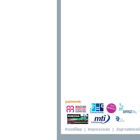
partnerek
Kezdőlap
|
Impresszum
|
Jogi tudnival