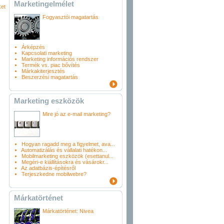
Marketingelmélet
ket
Fogyasztói magatartás
Árképzés
Kapcsolati marketing
Marketing információs rendszer
Termék vs. piac bővítés
Márkakiterjesztés
Beszerzési magatartás
Marketing eszközök
Mire jó az e-mail marketing?
Hogyan ragadd meg a figyelmet, ava...
Automatizálás és vállalati hatékon...
Mobilmarketing eszközök (esettanul...
Megéri-e kiállításokra és vásárokr...
Az adatbázis-építésről
Terjeszkedne mobilwebre?
Márkatörténet
Márkatörténet: Nivea