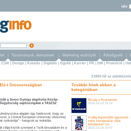
név
s
|
CSR
|
Design
|
Kutatás
|
Digitális
|
Egyéb
|
Karrier
|
PR
|
DM
|
Promóció
|
Out
23894 hír az adatbázis
CEU-t Oroszországban
További hírek ebben a
kategóriában
ták a Soros György alapította Közép-
Bírság a Ryanairnek
 főügyészség sajtószolgálat a TASZSZ
2023-10-13 10:14
ulmányozása alapján úgy határozott, hogy az
zet, a Central European University (Ausztria)
A világ legmenőbb ágyneműi -
yilvánítja" - hangzott az indoklás.
miért mondanál le róluk
felnőttként? (x)
 céljai között szerepel a "nyílt társadalom és a
2021-12-14 10:57