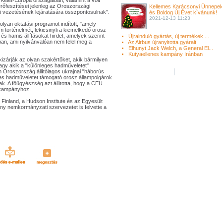
elet-Európa országaiban, valamint a volt
őfeszítései jelenleg az Oroszországi
Kellemes Karácsonyi Ünnepe
i vezetésének lejáratására összpontosulnak".
és Boldog Új Évet kívánunk!
2021-12-13 11:23
lyan oktatási programot indított, "amely
m történelmét, lekicsinyli a kiemelkedő orosz
 és hamis állításokat hirdet, amelyek szerint
Újrainduló gyártás, új termékek ...
an, ami nyilvánvalóan nem felel meg a
Az Airbus újranyitotta gyárait
Elhunyt Jack Welch, a General El...
Kutyaellenes kampány Iránban
izárják az olyan szakértőket, akik bármilyen
vagy akik a "különleges hadműveletet"
 Oroszország állítólagos ukrajnai "háborús
ges hadműveletet támogató orosz állampolgárok
k. A főügyészség azt állította, hogy a CEU
akampányhoz.
inland, a Hudson Institute és az Egyesült
ány nemkormányzati szervezetet is felvette a