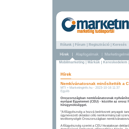
Rólunk
|
Fórum
|
Regisztráció
|
Keresé
Mobilmarketing
|
Márkák
|
Kereskedelem
Hírek
Nemkívánatosnak minősítették a 
MTI + Marketinginfo.hu - 2023-10-16 11:37
Egyéb
Oroszországban nemkívánatosnak nyilvánítot
európai Egyetemet (CEU) - közölte az orosz
hírügynökséggel.
"A főügyészség a hozzá beérkezett anyagok tan
úgynevezett oktatási célú nemkormányzati szerve
tevékenységét Oroszországban nemkívánatosnak n
A főügyészség szerint a CEU hivatalosan deklarált