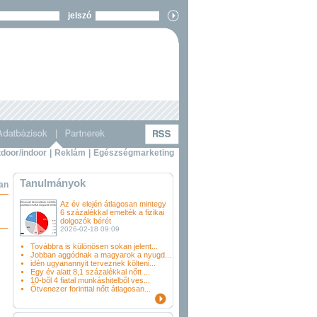
jelszó
door/indoor
|
Reklám
|
Egészségmarketing
Tanulmányok
ban
Az év elején átlagosan mintegy
6 százalékkal emelték a fizikai
dolgozók bérét
2026-02-18 09:09
Továbbra is különösen sokan jelent...
Jobban aggódnak a magyarok a nyugd...
idén ugyanannyit terveznek költeni...
Egy év alatt 8,1 százalékkal nőtt ...
10-ből 4 fiatal munkáshitelből ves...
Ötvenezer forinttal nőtt átlagosan...