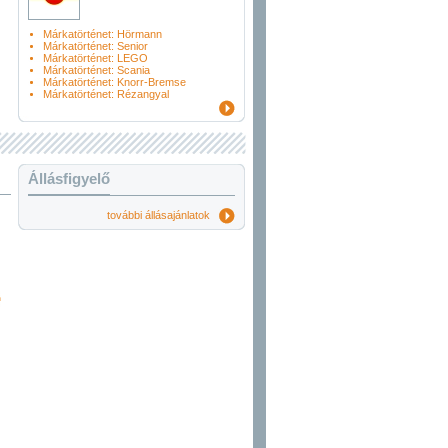
Márkatörténet: Hörmann
Márkatörténet: Senior
Márkatörténet: LEGO
Márkatörténet: Scania
Márkatörténet: Knorr-Bremse
Márkatörténet: Rézangyal
Állásfigyelő
további állásajánlatok