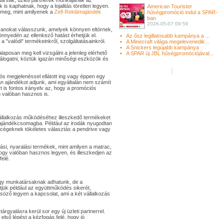
társak, üzleti partnerek munkájának az
is kaphatnak, hogy a lojalitás töretlen legyen.
American Tourister
 meg, mint amilyenek a
Zefi Reklámajándék
hűségpromóció indul a SPAR-
ban
2026-05-07 09:59
lyanokat válasszunk, amelyek könnyen eltörnek,
nnyedén az ellenkező hatást érhetjük el.
Az ősz legillatosabb kampánya a ...
 "valódi" termékeinkről, szolgáltatásainkról.
A Minecraft világa megelevenedik...
A Snickers legújabb kampánya
aposan meg kell vizsgálni a jelenleg elérhető
A SPAR új JBL hűségpromóciójával...
 válogatni, köztük igazán minőségi eszközök és
tós megjelenéssel ellátott ing vagy éppen egy
an ajándékot adjunk, ami egyáltalán nem számít
t is fontos irányelv az, hogy a promóciós
 valóban hasznos is.
 vállalkozás működéséhez illeszkedő termékeket
ajándékcsomagba. Például az irodák nyugodtan
T cégeknek tökéletes választás a pendrive vagy
si, nyaralási termékek, mint amilyen a matrac,
ogy valóban hasznos legyen, és illeszkedjen az
felé.
gy munkatársaknak adhatunk, de a
tjük például az együttműködés sikerét,
söző legyen a kapcsolat, ami a két vállalkozás
árgyalásra kerül sor egy új üzleti partnerrel.
első lépést a kézfogás felé, hogy jó