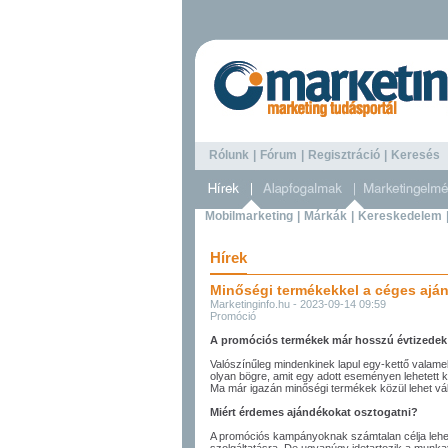
Rólunk
|
Fórum
|
Regisztráció
|
Keresé
Mobilmarketing
|
Márkák
|
Kereskedelem
Hírek
Minőségi termékekkel a céges aján
Marketinginfo.hu - 2023-09-14 09:59
Promóció
A promóciós termékek már hosszú évtizedek 
Valószínűleg mindenkinek lapul egy-kettő valam
olyan bögre, amit egy adott eseményen lehetett 
Ma már igazán minőségi termékek közül lehet vá
Miért érdemes ajándékokat osztogatni?
A promóciós kampányoknak számtalan célja lehet: 