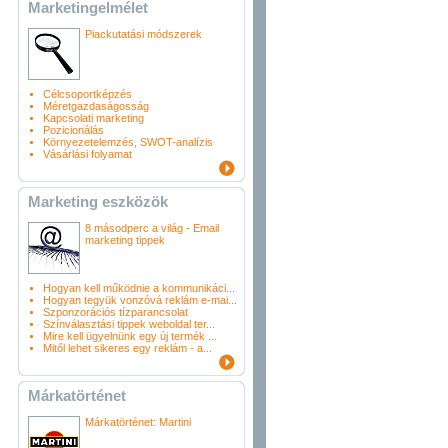
Marketingelmélet
Piackutatási módszerek
Célcsoportképzés
Méretgazdaságosság
Kapcsolati marketing
Pozicionálás
Környezetelemzés, SWOT-analízis
Vásárlási folyamat
Marketing eszközök
8 másodperc a világ - Email
marketing tippek
Hogyan kell működnie a kommunikáci...
Hogyan tegyük vonzóvá reklám e-mai...
Szponzorációs tízparancsolat
Színválasztási tippek weboldal ter...
Mire kell ügyelnünk egy új termék ...
Mitől lehet sikeres egy reklám - a...
Márkatörténet
Márkatörténet: Martini