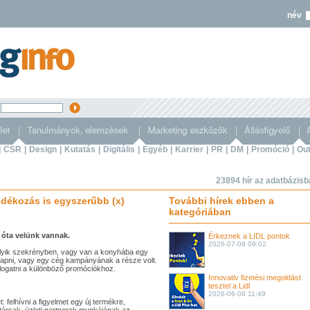
név
s
|
CSR
|
Design
|
Kutatás
|
Digitális
|
Egyéb
|
Karrier
|
PR
|
DM
|
Promóció
|
Out
23894 hír az adatbázis
dékozás is egyszerűbb (x)
További hírek ebben a
kategóriában
óta velünk vannak.
Érkeznek a LIDL pontok
2026-07-08 09:02
elyik szekrényben, vagy van a konyhába egy
kapni, vagy egy cég kampányának a része volt.
logatni a különböző promóciókhoz.
Innovativ fizetési megoldást
tesztel a Lidl
2026-06-08 11:49
felhívni a figyelmet egy új termékre,