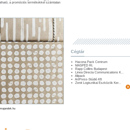
látható, a promóciós termékekkel számtalan
Cégtár
Hacona Pack Centrum
MASPED Rt.
Rapp Collins Budapest
Linea Directa Communications K...
Allpack
ArtPress-Stúdió Kft
Zenit Logisztikai Eszközök Ker...
lamajandek.hu