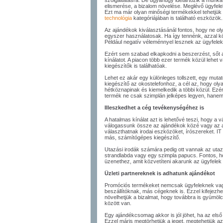
szolgáltatásra. De ugyanúgy idetartozik a munka
elismerése, a bizalom növelése. Meglévő ügyfelek 
Ezt ma már olyan minőségi termékekkel tehetjük
technológia
kategóriájában is található eszközök.
Az ajándékok kiválasztásánál fontos, hogy ne o
egyszer használatosak. Ha így tennénk, azzal kö
Például negatív véleménnyel lesznek az ügyfelek a
Ezért sem szabad elkapkodni a beszerzést, sőt al
kínálatot. A piacon több ezer termék közül lehet
kiegészítők is találhatóak.
Lehet ez akár egy különleges tollszett, egy muta
kiegészítő az okostelefonhoz, a cél az, hogy oly
hétköznapinak és kiemelkedik a többi közül. Ezér
termék ne csak szimplán jelképes legyen, hanem
Illeszkedhet a cég tevékenységéhez is
A hatalmas kínálat azt is lehetővé teszi, hogy a
válogassunk össze az ajándékok közé vagy az 
választhatnak irodai eszközöket, írószereket. I
más, számítógépes kiegészítő.
Utazási irodák számára pedig ott vannak az utazá
strandlabda vagy egy szimpla papucs. Fontos, h
üzenethez, amit közvetíteni akarunk az ügyfelek 
Üzleti partnereknek is adhatunk ajándékot
Promóciós termékeket nemcsak ügyfeleknek va
beszállítóknak, más cégeknek is. Ezzel kifejezhe
növelhetjük a bizalmat, hogy továbbra is gyümölc
között van.
Egy ajándékcsomag akkor is jól jöhet, ha az első t
Ezzel máris megtörhetjük a jeget, megtehetjük az 