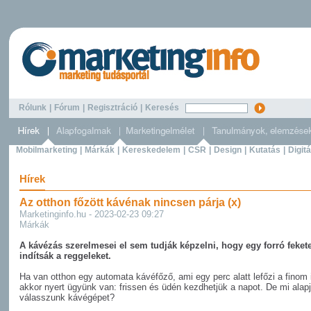
Rólunk
|
Fórum
|
Regisztráció
|
Keresés
Mobilmarketing
|
Márkák
|
Kereskedelem
|
CSR
|
Design
|
Kutatás
|
Digitá
Hírek
Az otthon főzött kávénak nincsen párja (x)
Marketinginfo.hu - 2023-02-23 09:27
Márkák
A kávézás szerelmesei el sem tudják képzelni, hogy egy forró feket
indítsák a reggeleket.
Ha van otthon egy automata kávéfőző, ami egy perc alatt lefőzi a finom i
akkor nyert ügyünk van: frissen és üdén kezdhetjük a napot. De mi alap
válasszunk kávégépet?