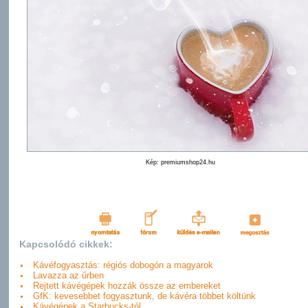
Kép: premiumshop24.hu
Kapcsolódó cikkek:
Kávéfogyasztás: régiós dobogón a magyarok
Lavazza az űrben
Rejtett kávégépek hozzák össze az embereket
GfK: kevesebbet fogyasztunk, de kávéra többet költünk
Kávégépek a Starbucks-tól