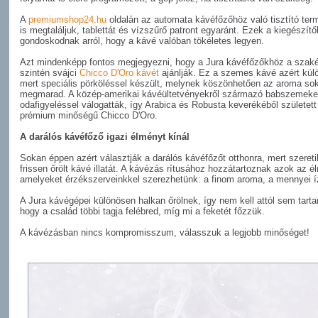
A
premiumshop24.hu
oldalán az automata kávéfőzőhöz való tisztító ter
is megtaláljuk, tablettát és vízszűrő patront egyaránt. Ezek a kiegészítő
gondoskodnak arról, hogy a kávé valóban tökéletes legyen.
Azt mindenképp fontos megjegyezni, hogy a Jura kávéfőzőkhöz a szaké
szintén svájci
Chicco D'Oro kávét
ajánlják. Ez a szemes kávé azért kül
mert speciális pörköléssel készült, melynek köszönhetően az aroma so
megmarad. A közép-amerikai kávéültetvényekről származó babszemeke
odafigyeléssel válogatták, így Arabica és Robusta keverékéből születet
prémium minőségű Chicco D'Oro.
A darálós kávéfőző igazi élményt kínál
Sokan éppen azért választják a darálós kávéfőzőt otthonra, mert szereti
frissen őrölt kávé illatát. A kávézás rítusához hozzátartoznak azok az 
amelyeket érzékszerveinkkel szerezhetünk: a finom aroma, a mennyei í
A Jura kávégépei különösen halkan őrölnek, így nem kell attól sem tart
hogy a család többi tagja felébred, míg mi a feketét főzzük.
A kávézásban nincs kompromisszum, válasszuk a legjobb minőséget!