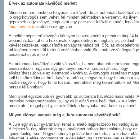
Érvek az automata kávéfőző mellett
Minden ember másképp fogyasztja a kávét, de az automata kávéfőzőve
jó öreg kotyogós sem veheti fel minden tekintetben a versenyt. Az ilyen 
gépeknek nagy előnye, hogy akár egy perc alatt lefőzik a kávét, legaláb
Jura kávéfőző
esetében ez így van.
A méltán népszerű kávégép könnyen beszerezhető a premiumshop24.h
webáruházban, ahol a hozzávaló kiegészítőket is megtaláljuk, például
kávéscsészéket, kapucsínófejet vagy tejhabosítót. Sőt, az okostelefon
táblagépen keresztül történő vezérléshez való Bluetooth vezérlőegysége
beszerezhetjük innen!
Az automata kávéfőző kiváló választás, ha nem akarunk már korán regg
bosszankodni, ugyanis egy gombnyomás kell csupán ahhoz, hogy
elkészíthessük vele az életmentő kávénkat. A kotyogós esetében mag
kell beletömködni az őrölt kávét a tartóba, megvárni, hogy felforrjon a ví
közben ügyelni, hogy ki ne fusson, mert akkor még takaríthatunk is! Mi
persze félálomban!
Mennyivel egyszerűbb és gyorsabb az automata kávéfőző használata! A
termékei programozhatóak is, így akár előző este beállíthatjuk a kívánt
módozatot, reggel pedig, mire kiérünk a konyhába, már kész is a kávé!
Milyen előnyei vannak még a Jura automata kávéfőzőnek?
A Jura egy svájci gyártmány, tehát a lehető legprecízebb technológiával 
A fejlesztők úgy alkották meg a kávégépet otthoni használatra, hogy az
igényt kielégítsen. Nagyon könnyű például tisztán tartani, a karbantartás
folyamat is előre programozott, a gép jelez, ha tisztításra van szükség.