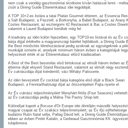
nem csak a vendég gasztronómiai érzékeire kíván hatással lenni - mélta
zsűri a Dining Guide Étteremkalauz idei legjobbját.
A TOP 10+2-es listára a tatai Platán Gourmet étterem, az Essencia Res
a Salt Budapest, a Pasztell, a Borkonyha, a Babel Budapest, az Arany K
Costes Restaurant, az esztergomi 42 Restaurant & Bar, a Costes Down
valamint a Laurel Budapest kerültek még fel.
A kiadvány az idén külön fejezetben, egy TOP10-es listával és az Év co
bárja díjjal értékelte a magyarországi bárélet fejlődését, a Dining Guide 
the Best minősítés létrehozásával pedig azoknak az egységeknek a pél
munkáját ismerte el, amelyek minimum három évben a kategóriájuk legj
helyezését érték el az Étteremkalauz előző kiadásaiban.
A Best of the Best besorolás első birtokosai az elmúlt három évben az 
étterme díját elnyerő Stand Restaurant, valamint az elmúlt négy eszten
Év cukrászdája díjat kiérdemlő, váci Mihályi Patisserie.
Az idén bevezetett Év cocktail bárja kategória első díját a Black Swan
Budapest, a Fenntarthatósági díjat az őriszentpéteri Pajta nyerte el.
Az Év cukrász teljesítményéért Menyhárt Attila (Four Seasons) vehetett á
az Év cukrászdája pedig a Málna The Pastry Shop lett.
Különdíjat kapott a Bocuse d'Or Europe idei döntőjén második helyezést
magyar csapat az Év szakács teljesítményéért; az Év ifjú séftehetsége
budaörsi Rutin fiatal séfje, Pallag Dávid lett, a Dining Guide Életműdíjas
ebben az évben Pintér Katalin, a Gerbeaud Gasztronómiai Kft. ügyvezet
tulajdonosa.