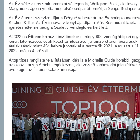
Az Év séfje az osztrák-amerikai séflegenda, Wolfgang Puck, aki tavaly
Magyarországon nyitotta meg első európai éttermét, a Spago Budapeste
Az Év éttermi szervize díjat a Déryné vehette át, az Év borlapja nyertes
Kitchen & Bar. Az Év innovatív konyhája díját a Mák Restaurant kapta, 
ígéretes étterme pedig a Szaletly vendéglő és kert lett.
A 2022-es Étteremkalauz készítésekor mintegy 600 vendéglátóipari egy
került látómezőbe, ezek közül az időszakot jellemző étterembezárások,
átalakulások miatt 454 helyre jutottak el a tesztelők 2021. augusztus 11
2022. május 4. között.
A top tízes ranglista felállításában idén is a Michelin Guide korábbi igazg
az olasz Fausto Arrighi segédkezett, aki vezető tanácsadói jelenlétével 
éve segíti az Étteremkalauz munkáját.