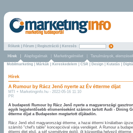
Rólunk
|
Fórum
|
Regisztráció
|
Keresés
Mobilmarketing
|
Márkák
|
Kereskedelem
|
CSR
|
Design
|
Kutatás
|
Digitá
Hírek
A Rumour by Rácz Jenő nyerte az Év étterme díjat
MTI + Marketinginfo.hu - 2022-05-16 11:10
PR
A budapesti Rumour by Rácz Jenő nyerte a magyarországi gasztro
egyik legjelentősebb elismeréseként számon tartott Audi - Dining 
étterme díjat a Budapesten megtartott díjátadón.
Rácz Jenő első magyarországi étterme, a hazai éttermi kínálatban újsz
számító "chef's table" koncepcióval várja vendégeit. A Rumour a budape
éttermi élet első, a séf személyére építő, őt központba helyező étterme