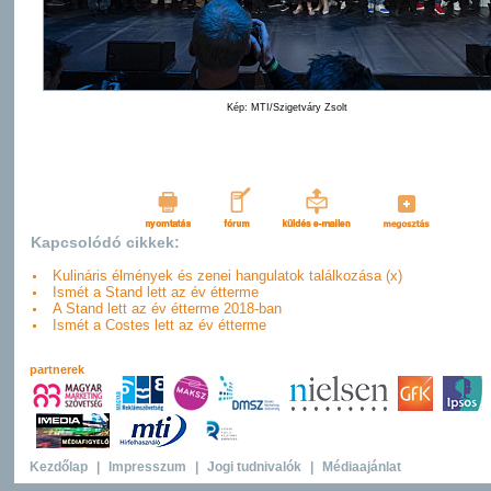
Kép: MTI/Szigetváry Zsolt
Kapcsolódó cikkek:
Kulináris élmények és zenei hangulatok találkozása (x)
Ismét a Stand lett az év étterme
A Stand lett az év étterme 2018-ban
Ismét a Costes lett az év étterme
partnerek
Kezdőlap
|
Impresszum
|
Jogi tudnivalók
|
Médiaajánlat