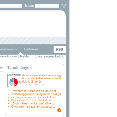
jelszó
door/indoor
|
Reklám
|
Egészségmarketing
Tanulmányok
ban
Az év elején átlagosan mintegy
6 százalékkal emelték a fizikai
dolgozók bérét
2026-02-18 09:09
Továbbra is különösen sokan jelent...
)
Jobban aggódnak a magyarok a nyugd...
idén ugyanannyit terveznek költeni...
Egy év alatt 8,1 százalékkal nőtt ...
10-ből 4 fiatal munkáshitelből ves...
Ötvenezer forinttal nőtt átlagosan...