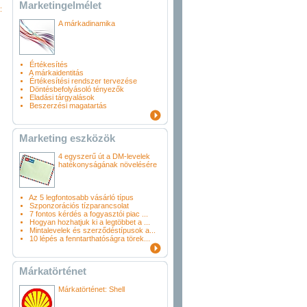
Marketingelmélet
:
A márkadinamika
Értékesítés
A márkaidentitás
Értékesítési rendszer tervezése
Döntésbefolyásoló tényezők
Eladási tárgyalások
Beszerzési magatartás
Marketing eszközök
4 egyszerű út a DM-levelek
hatékonyságának növelésére
Az 5 legfontosabb vásárló típus
Szponzorációs tízparancsolat
7 fontos kérdés a fogyasztói piac ...
Hogyan hozhatjuk ki a legtöbbet a ...
Mintalevelek és szerződéstípusok a...
10 lépés a fenntarthatóságra törek...
Márkatörténet
Márkatörténet: Shell