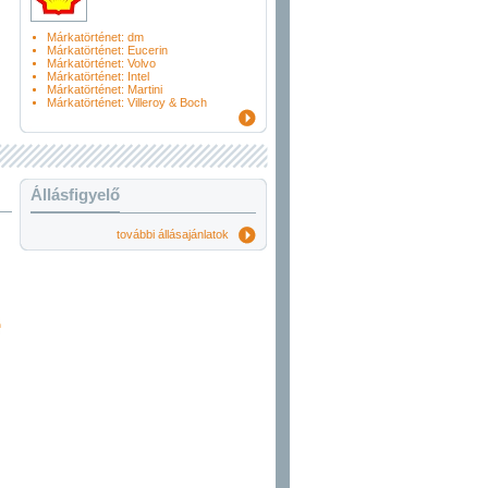
Márkatörténet: dm
Márkatörténet: Eucerin
Márkatörténet: Volvo
Márkatörténet: Intel
Márkatörténet: Martini
Márkatörténet: Villeroy & Boch
Állásfigyelő
további állásajánlatok