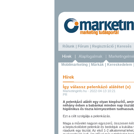
Rólunk
|
Fórum
|
Regisztráció
|
Keresé
Mobilmarketing
|
Márkák
|
Kereskedelem
Hírek
Így válassz pelenkázó alátétet (x)
Marketinginfo.hu - 2022-04-13 10:21
PR
A pelenkázó alátét egy olyan kiegészítő, ami
néhány évben a babánkat minden nap tisztáb
higiénikus és tiszta környezetben tudhassuk
Ezt a célt szolgálja a pelenkázás.
Maga a művelet nagyon egyszerű, összesen két ré
a bepiszkolódott pelenkát és bedobjuk a kukába
ráadunk egy tisztát. Az első 1-2 alkalommal leh