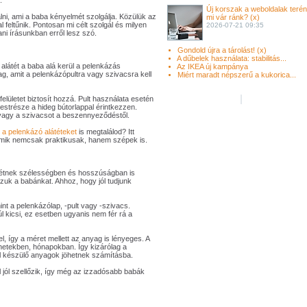
.
Új korszak a weboldalak terén
i, ami a baba kényelmét szolgálja. Közülük az
mi vár ránk? (x)
 feltűnik. Pontosan mi célt szolgál és milyen
2026-07-21 09:35
i írásunkban erről lesz szó.
Gondold újra a tárolást! (x)
A dűbelek használata: stabilitás...
alátét a baba alá kerül a pelenkázás
Az IKEA új kampánya
g, amit a pelenkázópultra vagy szivacsra kell
Miért maradt népszerű a kukorica...
felületet biztosít hozzá. Pult használata esetén
strésze a hideg bútorlappal érintkezzen.
 vagy a szivacsot a beszennyeződéstől.
a pelenkázó alátéteket
is megtalálod? Itt
amik nemcsak praktikusak, hanem szépek is.
átétnek szélességben és hosszúságban is
zzuk a babánkat. Ahhoz, hogy jól tudjunk
mint a pelenkázólap, -pult vagy -szivacs.
úl kicsi, ez esetben ugyanis nem fér rá a
el, így a méret mellett az anyag is lényeges. A
 hetekben, hónapokban. Így kizárólag a
l készülő anyagok jöhetnek számításba.
 jól szellőzik, így még az izzadósabb babák