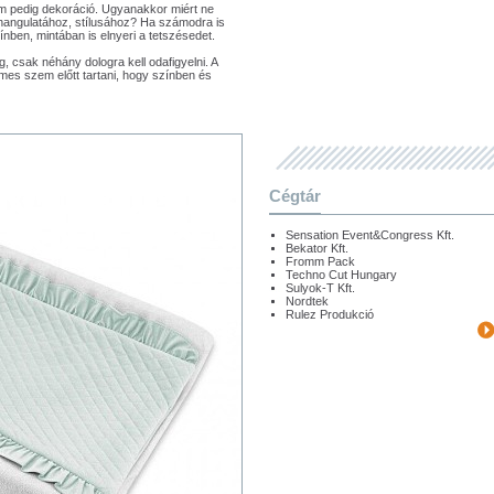
nem pedig dekoráció. Ugyanakkor miért ne
ba hangulatához, stílusához? Ha számodra is
ínben, mintában is elnyeri a tetszésedet.
 csak néhány dologra kell odafigyelni. A
mes szem előtt tartani, hogy színben és
Cégtár
Sensation Event&Congress Kft.
Bekator Kft.
Fromm Pack
Techno Cut Hungary
Sulyok-T Kft.
Nordtek
Rulez Produkció