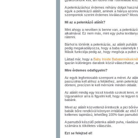
gyakorolnunk kell, ám idővel már rutinfeladat lesz
A pelenkázáshoz érdemes néhány dolgot használn
egyik a pelenkázó alátét, aminek a hiánya azonnal
szempontok szerint érdemes kiválasztani? Mostan
Mi az a pelenkázó alátét?
Mint ahogy a nevében is benne van, a pelenkázó 
alkalmával. Ez nem más, mint egy puha textilanya
rátenni.
Bárhol is történik a pelenkázás, az alátét puhább 
pedig megakadályozza, hogy a baba valamelyik te
Másik funkciója pedig az, hogy megóvja a pultot
Láttad már, hogy a
Baby Inside Babatermékeknél 
igazán különleges darabok közül választhatsz, 
Mire érdemes odafigyelni?
Az egyik legfontosabb szempont a méret. Az al
passzolnia kell ahhoz a felülethez, amin pelenká
dönteni, precízen le kell mérnünk minden oldalát.
Az alátét mindig egy kicsit kisebb szokott lenni, 
Ugyanakkor arra is figyelni kell, hogy ne legyen t
babánk.
Mivel az alátét közvetlenül érintkezik a pici bőrév
babák bőre rendkívül könnyen irritálódik az első
kellemes tapintású, lehetőleg 100%-ban pamutbó
A pamutból készülő pelenka alátét puha, ráadásul
számára is tökéletes választás.
Ezt se felejtsd el!