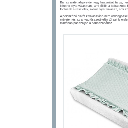
Bár az alátét alapvetően egy használati tárgy, 
lehetne olyat választani, ami jól illik a babaszo
fontosak a részletek, akkor olyat válassz, ami sz
A pelenkázó alátét kiválasztása nem ördöngösség,
méreten és az anyag összetételén túl azt is érde
mintában passzoljon a babaszobához.