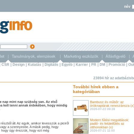
név
s
|
CSR
|
Design
|
Kutatás
|
Digitális
|
Egyéb
|
Karrier
|
PR
|
DM
|
Promóció
|
Out
23894 hír az adatbázis
További hírek ebben a
kategóriában
re nap mint nap szükség van. Az első
Bambusz és műbőr: az
a kell tenni annak érdekében, hogy mindig
öröknaptárak reneszánsza (x
.
2026-07-22 09:28
Modern fűtési megoldások:
szből áll. Az egyik, amikor levesszük a piciről
padló- és felületfűtés az
 vagy a szennyesbe. A másik pedig, hogy
otthonokban (x)
et, hogy úgy érezzük, hogy ezt még
2026-07-21 11:00