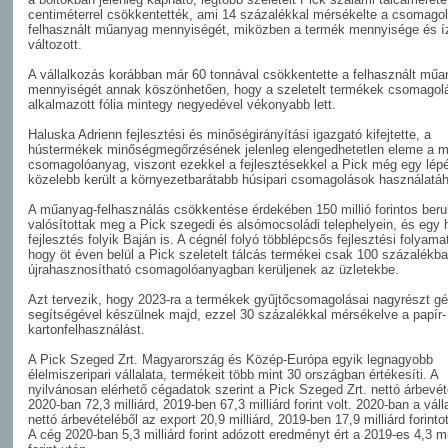
centiméterrel csökkentették, ami 14 százalékkal mérsékelte a csomago
felhasznált műanyag mennyiségét, miközben a termék mennyisége és 
változott.
A vállalkozás korábban már 60 tonnával csökkentette a felhasznált mű
mennyiségét annak köszönhetően, hogy a szeletelt termékek csomagol
alkalmazott fólia mintegy negyedével vékonyabb lett.
Haluska Adrienn fejlesztési és minőségirányítási igazgató kifejtette, a
hústermékek minőségmegőrzésének jelenleg elengedhetetlen eleme a 
csomagolóanyag, viszont ezekkel a fejlesztésekkel a Pick még egy lép
közelebb került a környezetbarátabb húsipari csomagolások használatá
A műanyag-felhasználás csökkentése érdekében 150 millió forintos ber
valósítottak meg a Pick szegedi és alsómocsoládi telephelyein, és egy 
fejlesztés folyik Baján is. A cégnél folyó többlépcsős fejlesztési folyamat
hogy öt éven belül a Pick szeletelt tálcás termékei csak 100 százalékb
újrahasznosítható csomagolóanyagban kerüljenek az üzletekbe.
Azt tervezik, hogy 2023-ra a termékek gyűjtőcsomagolásai nagyrészt g
segítségével készülnek majd, ezzel 30 százalékkal mérsékelve a papír-
kartonfelhasználást.
A Pick Szeged Zrt. Magyarország és Közép-Európa egyik legnagyobb
élelmiszeripari vállalata, termékeit több mint 30 országban értékesíti. A
nyilvánosan elérhető cégadatok szerint a Pick Szeged Zrt. nettó árbevét
2020-ban 72,3 milliárd, 2019-ben 67,3 milliárd forint volt. 2020-ban a váll
nettó árbevételéből az export 20,9 milliárd, 2019-ben 17,9 milliárd forintot 
A cég 2020-ban 5,3 milliárd forint adózott eredményt ért a 2019-es 4,3 mi