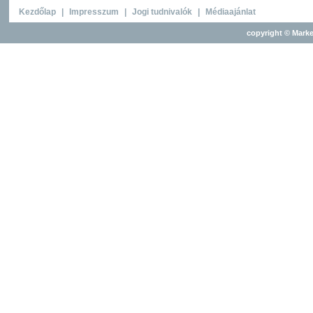
Kezdőlap
|
Impresszum
|
Jogi tudnivalók
|
Médiaajánlat
copyright © Marke