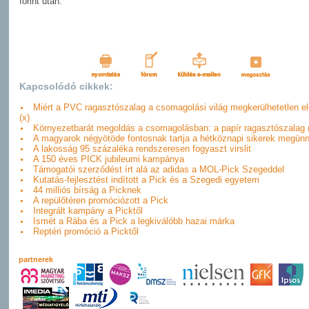
forint után.
Kapcsolódó cikkek:
Miért a PVC ragasztószalag a csomagolási világ megkerülhetetlen e
(x)
Környezetbarát megoldás a csomagolásban: a papír ragasztószalag 
A magyarok négyötöde fontosnak tartja a hétköznapi sikerek megünn
A lakosság 95 százaléka rendszeresen fogyaszt virslit
A 150 éves PICK jubileumi kampánya
Támogatói szerződést írt alá az adidas a MOL-Pick Szegeddel
Kutatás-fejlesztést indított a Pick és a Szegedi egyetem
44 milliós bírság a Picknek
A repülőtéren promóciózott a Pick
Integrált kampány a Picktől
Ismét a Rába és a Pick a legkiválóbb hazai márka
Reptéri promóció a Picktől
partnerek