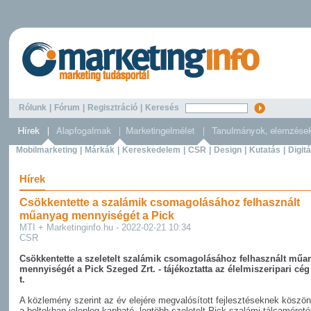
Rólunk
|
Fórum
|
Regisztráció
|
Keresés
Mobilmarketing
|
Márkák
|
Kereskedelem
|
CSR
|
Design
|
Kutatás
|
Digitá
Hírek
Csökkentette a szalámik csomagolásához felhasznált
műanyag mennyiségét a Pick
MTI + Marketinginfo.hu - 2022-02-21 10:34
CSR
Csökkentette a szeletelt szalámik csomagolásához felhasznált műa
mennyiségét a Pick Szeged Zrt. - tájékoztatta az élelmiszeripari cég
t.
A közlemény szerint az év elejére megvalósított fejlesztéseknek köszö
a boltokban jelenleg kapható, legtöbb szeletelt Pick szalámi tálcaméreté