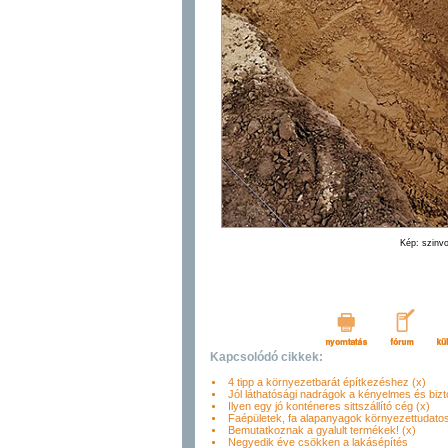
Kép: szinv
Kapcsolódó cikkek:
4 tipp a környezetbarát építkezéshez (x)
Jól láthatósági nadrágok a kényelmes és bi
Ilyen egy jó konténeres sittszállító cég (x)
Faépületek, fa alapanyagok környezettudatos
Bemutatkoznak a gyalult termékek! (x)
Negyedik éve csökken a lakásépítés