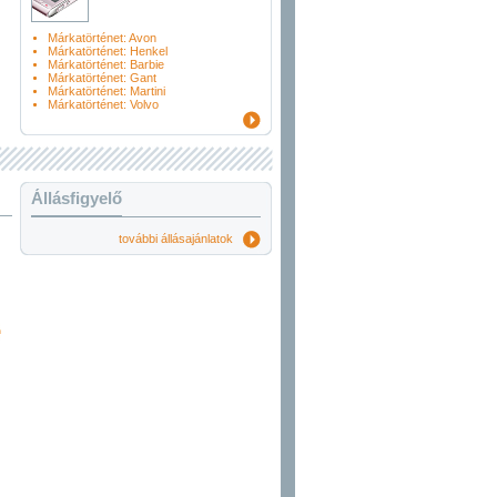
Márkatörténet: Avon
Márkatörténet: Henkel
Márkatörténet: Barbie
Márkatörténet: Gant
Márkatörténet: Martini
Márkatörténet: Volvo
Állásfigyelő
további állásajánlatok