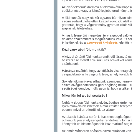
tapasztalatuk építkezéssel kapcsolatban.
Az első felmerülő dilemma a földmunkával kapcs
csökkentése vagy a lehető legjobb eredmény a f
A földmunkák nagy részét ugyanis bármilyen lelk
szomszédaink, lehetetlen kézzel, rövid idő alat
garantált, hogy a végeredmény gyorsan elkészül,
alapjainak letételéhez.
A másik felmerülő megoldási terv a géppel való t
de akár szakembert is megbízhatunk vele. Ezzel
érhetünk el, és a
szervezett kivitelezés
jelentős t
Kézi vagy gépi földmunkák?
A kézzel történő földmunka rendkívül fárasztó és
beszerzése mellett sok-sok üres órával kell re
szánhatunk.
Hátránya továbbá, hogy az időjárás viszontagsá
csapadéknak is ki vagyunk téve, amely tovább há
Sokféle földmunkával állhatunk szemben, néme
szinte elvégezhetetlenek gépi segítség nélkül. 
segítséget igénybe, múlik azon is, hogy a telken t
Mikor jön jól a gépi segítség?
Néhány típusú földmunka elvégzéséhez érdemes 
Ilyen munkálatok lehetnek a már említett terepr
esetén, mivel erre kerülnek az alapok.
Az alapok kiásása során is hasznos segítséget n
otthonunk pincehelyiséggel is rendelkezni fog, a 
könnyebb és biztonságosabb lesz markoló segít
Az emésztőgödrök ásására egyre ritkábban van i