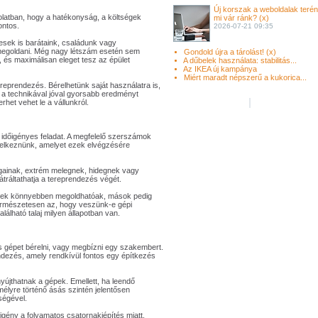
Új korszak a weboldalak terén
olatban, hogy a hatékonyság, a költségek
mi vár ránk? (x)
ontos.
2026-07-21 09:35
esek is barátaink, családunk vagy
t megoldani. Még nagy létszám esetén sem
Gondold újra a tárolást! (x)
 és maximálisan eleget tesz az épület
A dűbelek használata: stabilitás...
Az IKEA új kampánya
Miért maradt népszerű a kukorica...
ereprendezés. Bérelhetünk saját használatra is,
 a technikával jóval gyorsabb eredményt
erhet vehet le a vállunkról.
 időigényes feladat. A megfelelő szerszámok
ndelkeznünk, amelyet ezek elvégzésére
gainak, extrém melegnek, hidegnek vagy
tráltathatja a tereprendezés végét.
lyek könnyebben megoldhatóak, mások pedig
Természetesen az, hogy veszünk-e gépi
alálható talaj milyen állapotban van.
gépet bérelni, vagy megbízni egy szakembert.
endezés, amely rendkívül fontos egy építkezés
yújthatnak a gépek. Emellett, ha leendő
mélyre történő ásás szintén jelentősen
ségével.
gény a folyamatos csatornakiépítés miatt.