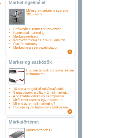
Marketingelmélet
:
Mi lesz a marketing szerepe
2015-ben?
Értékesítési rendszer tervezése
Kapcsolati marketing
Márkaismertség
Környezetelemzés, SWOT-analízis
Piac és verseny
Marketing a szervezeti piacon
Marketing eszközök
Hogyan tegyük vonzóvá reklám
e-mailünket?
10 tipp a megfelelő reklámajándék ...
8 másodperc a világ - Email market...
A beszállító-értékelés szempontjai
Mitől lehet sikeres egy reklám - a...
Mire jó az e-mail marketing?
Hogyan írjunk hatékony sajtóközlem...
Márkatörténet
Márkatörténet: LG