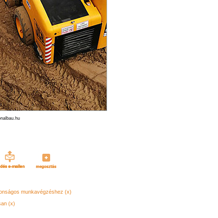
onalbau.hu
ztonságos munkavégzéshez (x)
an (x)