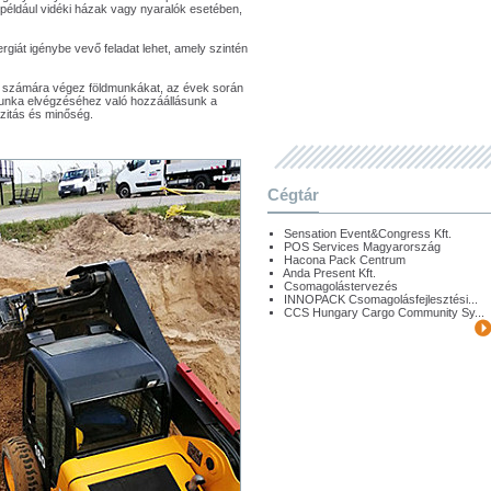
például vidéki házak vagy nyaralók esetében,
iát igénybe vevő feladat lehet, amely szintén
ek számára végez földmunkákat, az évek során
unka elvégzéséhez való hozzáállásunk a
izitás és minőség.
Cégtár
Sensation Event&Congress Kft.
POS Services Magyarország
Hacona Pack Centrum
Anda Present Kft.
Csomagolástervezés
INNOPACK Csomagolásfejlesztési...
CCS Hungary Cargo Community Sy...