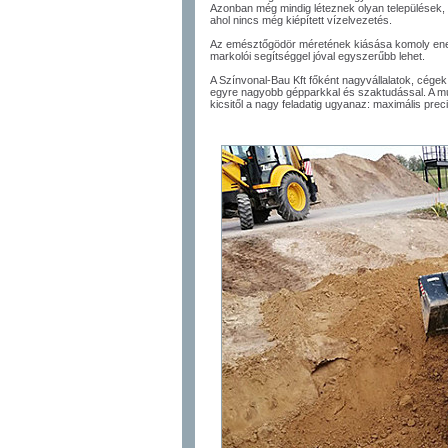
Azonban még mindig léteznek olyan települések, 
ahol nincs még kiépített vízelvezetés.
Az emésztőgödör méretének kiásása komoly energ
markolói segítséggel jóval egyszerűbb lehet.
A Színvonal-Bau Kft főként nagyvállalatok, cég
egyre nagyobb gépparkkal és szaktudással. A m
kicsitől a nagy feladatig ugyanaz: maximális prec