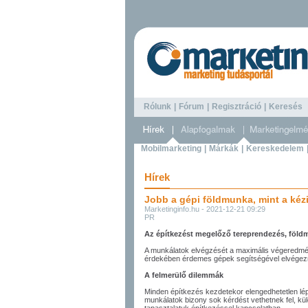
Rólunk
|
Fórum
|
Regisztráció
|
Keresé
Mobilmarketing
|
Márkák
|
Kereskedelem
Hírek
Jobb a gépi földmunka, mint a kézi
Marketinginfo.hu - 2021-12-21 09:29
PR
Az építkezést megelőző tereprendezés, földm
A munkálatok elvégzését a maximális végeredmé
érdekében érdemes gépek segítségével elvégezni
A felmerülő dilemmák
Minden építkezés kezdetekor elengedhetetlen lép
munkálatok bizony sok kérdést vethetnek fel, k