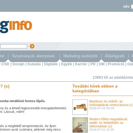
név
s
|
CSR
|
Design
|
Kutatás
|
Digitális
|
Egyéb
|
Karrier
|
PR
|
DM
|
Promóció
|
Out
23893 hír az adatbázis
? (x)
További hírek ebben a
kategóriában
unka rendkívül fontos lépés.
Bambusz és műbőr: az
öröknaptárak reneszánsza (x
ny és a lehető legkevesebb energiabefektetés
2026-07-22 09:28
. Lássuk, miért!
Modern fűtési megoldások:
padló- és felületfűtés az
és a megfelelő tereprendezés. Az ilyen
otthonokban (x)
ülönösen azok számára, akiknek még nincs
2026-07-21 11:00