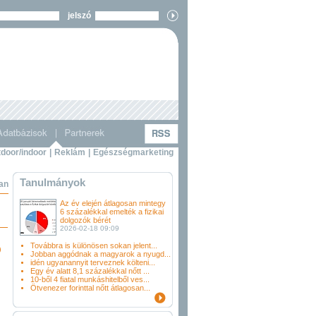
jelszó
door/indoor
|
Reklám
|
Egészségmarketing
Tanulmányok
ban
Az év elején átlagosan mintegy
6 százalékkal emelték a fizikai
dolgozók bérét
2026-02-18 09:09
Továbbra is különösen sokan jelent...
)
Jobban aggódnak a magyarok a nyugd...
idén ugyanannyit terveznek költeni...
Egy év alatt 8,1 százalékkal nőtt ...
10-ből 4 fiatal munkáshitelből ves...
Ötvenezer forinttal nőtt átlagosan...