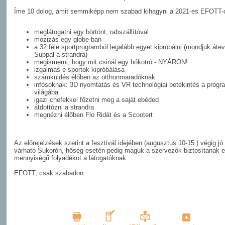
Íme 10 dolog, amit semmiképp nem szabad kihagyni a 2021-es EFOTT-
meglátogatni egy börtönt, rabszállítóval
mozizás egy globe-ban
a 32 féle sportprogramból legalább egyet kipróbálni (mondjuk áte
Suppal a strandra)
megismerni, hogy mit csinál egy hókotró - NYÁRON!
izgalmas e-sportok kipróbálása
számküldés élőben az otthonmaradóknak
infósoknak: 3D nyomtatás és VR technológiai betekintés a prog
világába
igazi chefekkel főzetni meg a saját ebéded
átdottózni a strandra
megnézni élőben Flo Ridát és a Scootert
Az előrejelzések szerint a fesztivál idejében (augusztus 10-15.) végig jó 
várható Sukorón, hőség esetén pedig maguk a szervezők biztosítanak e
mennyiségű folyadékot a látogatóknak.
EFOTT, csak szabadon...