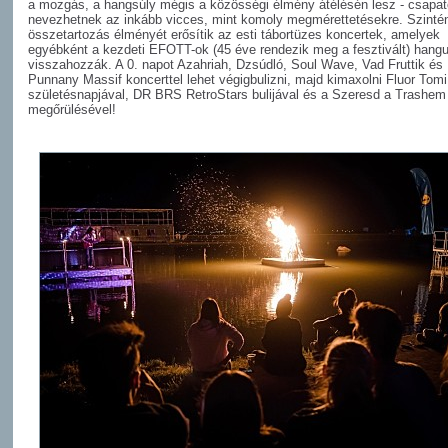
a mozgás, a hangsúly mégis a közösségi élmény átélésén lesz - csapa
nevezhetnek az inkább vicces, mint komoly megmérettetésekre. Szinté
összetartozás élményét erősítik az esti tábortüzes koncertek, amelyek
egyébként a kezdeti EFOTT-ok (45 éve rendezik meg a fesztivált) hangul
visszahozzák. A 0. napot Azahriah, Dzsúdló, Soul Wave, Vad Fruttik és
Punnany Massif koncerttel lehet végigbulizni, majd kimaxolni Fluor Tomi
születésnapjával, DR BRS RetroStars bulijával és a Szeresd a Trashem
megőrülésével!