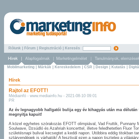
Rólunk
|
Fórum
|
Regisztráció
|
Keresés
Mobilmarketing
|
Márkák
|
Kereskedelem
|
CSR
|
Design
|
Kutatás
|
Digitá
Hírek
Rajtol az EFOTT!
Médiainfó - www.mediainfo.hu - 2021-08-10 09:01
PR
Az év legnagyobb hallgatói bulija egy év kihagyás után ma délután
megnyitja kapuit!
A közel egyhetes szórakozás EFOTT olimpiával, Vad Fruttik, Punnany M
Soulwave, Dzsúdló és Azahriah koncerttel, illetve feledhetetlen Fluor To
születésnapi bulival kecsegtet a keddi napon. Utóbbira eddig titokban tar
sztárvendégek is várhatók! A fesztivál ezen a napon tiszteleg a világjár