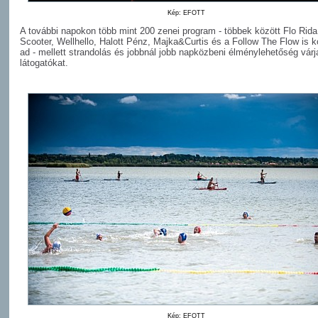
Kép: EFOTT
A további napokon több mint 200 zenei program - többek között Flo Rida
Scooter, Wellhello, Halott Pénz, Majka&Curtis és a Follow The Flow is k
ad - mellett strandolás és jobbnál jobb napközbeni élménylehetőség várj
látogatókat.
Kép: EFOTT