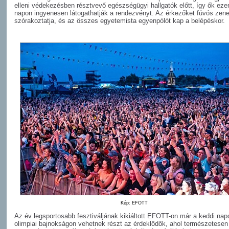
elleni védekezésben résztvevő egészségügyi hallgatók előtt, így ők eze
napon ingyenesen látogathatják a rendezvényt. Az érkezőket fúvós zen
szórakoztatja, és az összes egyetemista egyenpólót kap a belépéskor.
Kép: EFOTT
Az év legsportosabb fesztiváljának kikiáltott EFOTT-on már a keddi nap
olimpiai bajnokságon vehetnek részt az érdeklődők, ahol természetesen