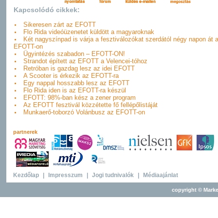
Kapcsolódó cikkek:
Sikeresen zárt az EFOTT
Flo Rida videóüzenetet küldött a magyaroknak
Két nagyszínpad is várja a fesztiválozókat szerdától négy napon át a
EFOTT-on
Ügyintézés szabadon – EFOTT-ON!
Strandot épített az EFOTT a Velencei-tóhoz
Retróban is gazdag lesz az idei EFOTT
A Scooter is érkezik az EFOTT-ra
Egy nappal hosszabb lesz az EFOTT
Flo Rida iden is az EFOTT-ra készül
EFOTT: 98%-ban kész a zener program
Az EFOTT fesztivál közzétette fő fellépőlistáját
Munkaerő-toborzó Volánbusz az EFOTT-on
partnerek
Kezdőlap
|
Impresszum
|
Jogi tudnivalók
|
Médiaajánlat
copyright © Marke