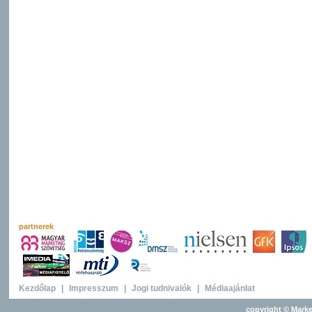
partnerek
Kezdőlap
|
Impresszum
|
Jogi tudnivalók
|
Médiaajánlat
copyright © Marke