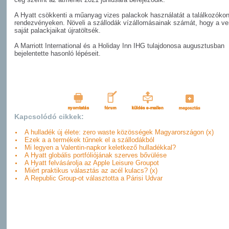
A Hyatt csökkenti a műanyag vizes palackok használatát a találkozóko
rendezvényeken. Növeli a szállodák vízállomásainak számát, hogy a v
saját palackjaikat újratöltsék.
A Marriott International és a Holiday Inn IHG tulajdonosa augusztusban
bejelentette hasonló lépéseit.
Kapcsolódó cikkek:
A hulladék új élete: zero waste közösségek Magyarországon (x)
Ezek a a termékek tűnnek el a szállodákból
Mi legyen a Valentin-napkor keletkező hulladékkal?
A Hyatt globális portfóliójának szerves bővülése
A Hyatt felvásárolja az Apple Leisure Groupot
Miért praktikus választás az acél kulacs? (x)
A Republic Group-ot választotta a Párisi Udvar