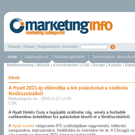
Rólunk
|
Fórum
|
Regisztráció
|
Keresés
Mobilmarketing
|
Márkák
|
Kereskedelem
|
CSR
|
Design
|
Kutatás
|
Digitá
Hírek
A Hyatt 2021-ig eltávolítja a kis palackokat a szálloda
fürdőszobáiból
Marketinginfo.hu - 2019-12-27 13:55
CSR
A Hyatt Hotels Corp a legújabb szállodai cég, amely a hulladék
csökkentése érdekében kis palackokat távolít el a fürdőszobáiból.
A
Hyatt szerint
világszerte 875 szállodájában nagyméretű, többcélú
samponokra, balzsamokra, fürdőkádra és krémekre tér át. A Chicagói s
cég szerint az átmenet 2021 júniusára befejeződik.