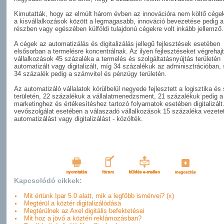
Kimutatták, hogy az elmúlt három évben az innovációra nem költő cége
a kisvállalkozások között a legmagasabb, innováció bevezetése pedig a
részben vagy egészében külföldi tulajdonú cégekre volt inkább jellemző.
A cégek az automatizálás és digitalizálás jellegű fejlesztések esetében
elsősorban a termelésre koncentrálnak. Az ilyen fejlesztéseket végrehaj
vállalkozások 45 százaléka a termelés és szolgáltatásnyújtás területén
automatizált vagy digitalizált, míg 34 százalékuk az adminisztrációban, 
34 százalék pedig a számvitel és pénzügy területén.
Az automatizáló vállalatok körülbelül negyede fejlesztett a logisztika és 
területén, 22 százalékuk a vállalatmenedzsment, 21 százalékuk pedig a
marketinghez és értékesítéshez tartozó folyamatok esetében digitalizált
vevőszolgálat esetében a válaszadó vállalkozások 15 százaléka vezetet
automatizálást vagy digitalizálást - közölték.
Kapcsolódó cikkek:
Mit értünk Ipar 5.0 alatt, mik a legfőbb ismérvei? (x)
Megtérül a köztér digitalizálódása
Megtérülnek az Axel digitális befektetései
Mit hoz a jövő a köztéri reklámozásban?