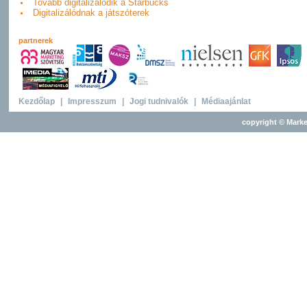
Tovább digitalizálódik a Starbucks
Digitalizálódnak a játszóterek
partnerek
Kezdőlap
|
Impresszum
|
Jogi tudnivalók
|
Médiaajánlat
copyright © Marke