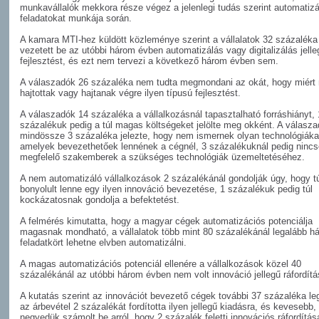
munkavállalók mekkora része végez a jelenlegi tudás szerint automatizá
feladatokat munkája során.
A kamara MTI-hez küldött közleménye szerint a vállalatok 32 százalék
vezetett be az utóbbi három évben automatizálás vagy digitalizálás jelle
fejlesztést, és ezt nem tervezi a következő három évben sem.
A válaszadók 26 százaléka nem tudta megmondani az okát, hogy miért
hajtottak vagy hajtanak végre ilyen típusú fejlesztést.
A válaszadók 14 százaléka a vállalkozásnál tapasztalható forráshiányt,
százalékuk pedig a túl magas költségeket jelölte meg okként. A válasz
mindössze 3 százaléka jelezte, hogy nem ismernek olyan technológiáka
amelyek bevezethetőek lennének a cégnél, 3 százalékuknál pedig ninc
megfelelő szakemberek a szükséges technológiák üzemeltetéséhez.
A nem automatizáló vállalkozások 2 százalékánál gondolják úgy, hogy tú
bonyolult lenne egy ilyen innováció bevezetése, 1 százalékuk pedig túl
kockázatosnak gondolja a befektetést.
A felmérés kimutatta, hogy a magyar cégek automatizációs potenciálja
magasnak mondható, a vállalatok több mint 80 százalékánál legalább h
feladatkört lehetne elvben automatizálni.
A magas automatizációs potenciál ellenére a vállalkozások közel 40
százalékánál az utóbbi három évben nem volt innováció jellegű ráfordítá
A kutatás szerint az innovációt bevezető cégek további 37 százaléka leg
az árbevétel 2 százalékát fordította ilyen jellegű kiadásra, és kevesebb,
negyedük számolt be arról, hogy 2 százalék feletti innovációs ráfordítása