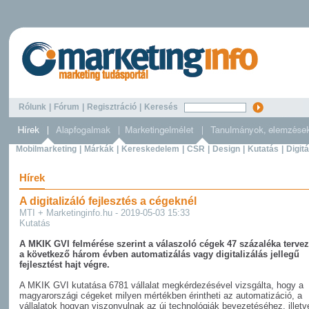
Rólunk
|
Fórum
|
Regisztráció
|
Keresés
Mobilmarketing
|
Márkák
|
Kereskedelem
|
CSR
|
Design
|
Kutatás
|
Digitá
Hírek
A digitalizáló fejlesztés a cégeknél
MTI + Marketinginfo.hu - 2019-05-03 15:33
Kutatás
A MKIK GVI felmérése szerint a válaszoló cégek 47 százaléka tervez
a következő három évben automatizálás vagy digitalizálás jellegű
fejlesztést hajt végre.
A MKIK GVI kutatása 6781 vállalat megkérdezésével vizsgálta, hogy a
magyarországi cégeket milyen mértékben érintheti az automatizáció, a
vállalatok hogyan viszonyulnak az új technológiák bevezetéséhez, illetv