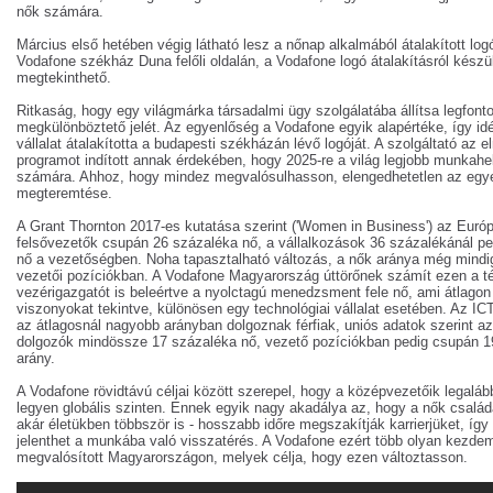
nők számára.
Március első hetében végig látható lesz a nőnap alkalmából átalakított log
Vodafone székház Duna felőli oldalán, a Vodafone logó átalakításról készül
megtekinthető.
Ritkaság, hogy egy világmárka társadalmi ügy szolgálatába állítsa legfont
megkülönböztető jelét. Az egyenlőség a Vodafone egyik alapértéke, így id
vállalat átalakította a budapesti székházán lévő logóját. A szolgáltató az
programot indított annak érdekében, hogy 2025-re a világ legjobb munkahe
számára. Ahhoz, hogy mindez megvalósulhasson, elengedhetetlen az egyen
megteremtése.
A Grant Thornton 2017-es kutatása szerint ('Women in Business') az Euró
felsővezetők csupán 26 százaléka nő, a vállalkozások 36 százalékánál pe
nő a vezetőségben. Noha tapasztalható változás, a nők aránya még mindi
vezetői pozíciókban. A Vodafone Magyarország úttörőnek számít ezen a té
vezérigazgatót is beleértve a nyolctagú menedzsment fele nő, ami átlagon f
viszonyokat tekintve, különösen egy technológiai vállalat esetében. Az I
az átlagosnál nagyobb arányban dolgoznak férfiak, uniós adatok szerint az
dolgozók mindössze 17 százaléka nő, vezető pozíciókban pedig csupán 1
arány.
A Vodafone rövidtávú céljai között szerepel, hogy a középvezetőik legalá
legyen globális szinten. Ennek egyik nagy akadálya az, hogy a nők család
akár életükben többször is - hosszabb időre megszakítják karrierjüket, íg
jelenthet a munkába való visszatérés. A Vodafone ezért több olyan kezde
megvalósított Magyarországon, melyek célja, hogy ezen változtasson.