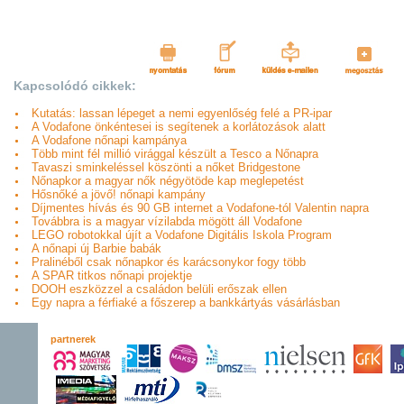
Kapcsolódó cikkek:
Kutatás: lassan lépeget a nemi egyenlőség felé a PR-ipar
A Vodafone önkéntesei is segítenek a korlátozások alatt
A Vodafone nőnapi kampánya
Több mint fél millió virággal készült a Tesco a Nőnapra
Tavaszi sminkeléssel köszönti a nőket Bridgestone
Nőnapkor a magyar nők négyötöde kap meglepetést
Hősnőké a jövő! nőnapi kampány
Díjmentes hívás és 90 GB internet a Vodafone-tól Valentin napra
Továbbra is a magyar vízilabda mögött áll Vodafone
LEGO robotokkal újít a Vodafone Digitális Iskola Program
A nőnapi új Barbie babák
Pralinéből csak nőnapkor és karácsonykor fogy több
A SPAR titkos nőnapi projektje
DOOH eszközzel a családon belüli erőszak ellen
Egy napra a férfiaké a főszerep a bankkártyás vásárlásban
partnerek