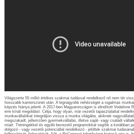
Világszerte 55 millió értékes szakmai tudással rendelkező nő nem tér vi
hosszabb karrierszünet után. A legnagyobb nehézséget a rugalmas munkai
képzés hiánya jelenti. A 2017-ben Magyarországon is elindított Vodafone
erre kínál megoldást. Célja, hogy olyan, már vezetői tapasztalattal rendelk
munkavállalókat integráljon vissza a munka világába, akiknek nagyvállalati 
megszakadt, jellemzően gyermekvállalás, illetve saját- vagy családi vállalk
miatt. Tréningekkel és egyéb bevezető programokkal segítik a korábban j
dolgozó - vagy vezetői potenciállal rendelkező - jelöltek szakmai tudásán
felfrissítését, fejlesztését. Sőt, a ReConnect lehetőséget biztosít arra is,