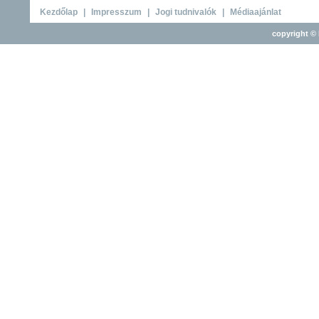
Kezdőlap
|
Impresszum
|
Jogi tudnivalók
|
Médiaajánlat
copyright © 