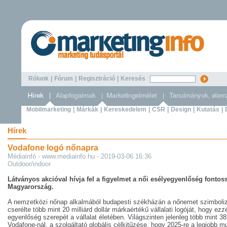
Rólunk
|
Fórum
|
Regisztráció
|
Keresés
Mobilmarketing
|
Márkák
|
Kereskedelem
|
CSR
|
Design
|
Kutatás
|
Hírek
Vodafone logó nőnapra
Médiainfó - www.mediainfo.hu - 2019-03-06 16:36
Outdoor/indoor
Látványos akcióval hívja fel a figyelmet a női esélyegyenlőség fonto
Magyarország.
A nemzetközi nőnap alkalmából budapesti székházán a nőnemet szimboliz
cserélte több mint 20 milliárd dollár márkaértékű vállalati logóját, hogy ezz
egyenlőség szerepét a vállalat életében. Világszinten jelenleg több mint 3
Vodafone-nál, a szolgáltató globális célkitűzése, hogy 2025-re a legjobb m