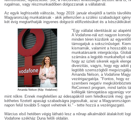
rugalmas, vagy részmunkaidőben dolgozzanak a vállalatnál.
Az egyik legfrissebb változás, hogy 2019. január elsejétől a tartós távollé
Magyarország munkatársak - akik jellemzően a szülési szabadságot igén
két évig megtarthatják ingyenes dolgozói előfizetésüket és a készüléküket
"Egy vállalat identitását az alapér
A Vodafone-nál ezt nagyon komoly
minden téren küzdünk az egyenlőtl
támogatjuk a sokszínűséget. Kieme
kismamák, valamint a hosszabb sz
munkatársaink intergrációja. Globá
számára a legjobb munkahellyé vál
hogy az üzleti sikerek egyik eleng
diverzitás, vagyis, hogy egy adott 
legtöbb szemszögből megvizsgáljun
Amanda Nelson, a Vodafone Magy
vezérigazgatója. "Fontos, hogy ez 
szembeni negatív megkülönböztetés
ReConnect program, mind tartós táv
Amanda Nelson (Kép: Vodafone)
kollégák támogatása ugyanúgy vona
mint nőkre. Ennek megfelelően az édesapákról sem feledkezünk meg: gy
kéthetes fizetett apasági szabadságra jogosultak, azaz a Magyarországon t
napon felül további 5 napot vehetnek ki." - tette hozzá a vezérigazgató.
Március első hetében végig látható lesz a nőnap alkalmából átalakított log
Vodafone székház Duna felőli oldalán.