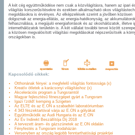
A két cég együttműködése nem csak a közvilágításra, hanem az ipari és 
világítás korszerűsítésekre és ezekben alkalmazható okos világítástech
megoldásokra is érvényes. Az elképzelések szerint a jövőben közösen
dolgoznak az energia-ellátás, az energia-hatékonyság, az akkumulátoro
felhasználása, a megújuló energiaforrások és az okoshálózatok, illetve i
internethálózatok területén is. A két vállalat további tervei között szerep
a közösen megvalósított világítási megoldásokat népszerűsítsék a kör
országokban is.
Kapcsolódó cikkek:
Otthonának fényei: a megfelelő világítás fontossága (x)
Kreatív ötletek a karácsonyi világításhoz (x)
Akcelerációs program a Tungsramtól
Magyar fejlesztésű fitneszgépet gyárt a Tungsram
Igazi \'zöld\' kemping a Szigeten
Az ELTE és az E.ON a szabadtéri laboratóriumban
4 343 fészektartóval várja az E.ON a gólyákat
Együttműködik az Audi Hungaria és az E.ON
Az Év Indirekt Beszállítója Díj 2018
A tervezett áram- és gázszünetek az E.ON oldalán
Fényfestés a Tungsram irodaházán
Versenyben az ország legjobb fenntarthatósági projektjei