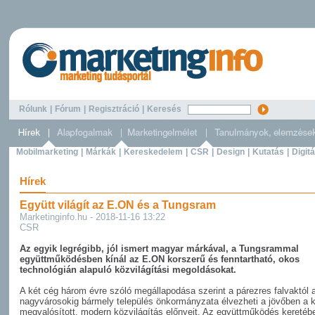
Rólunk
|
Fórum
|
Regisztráció
|
Keresés
Mobilmarketing
|
Márkák
|
Kereskedelem
|
CSR
|
Design
|
Kutatás
|
Digitá
Hírek
Együtt világít az E.ON és a Tungsram
Marketinginfo.hu - 2018-11-16 13:22
CSR
Az egyik legrégibb, jól ismert magyar márkával, a Tungsrammal
együttműködésben kínál az E.ON korszerű és fenntartható, okos
technológián alapuló közvilágítási megoldásokat.
A két cég három évre szóló megállapodása szerint a párezres falvaktól 
nagyvárosokig bármely település önkormányzata élvezheti a jövőben a 
megvalósított, modern közvilágítás előnyeit. Az együttműködés keretéb