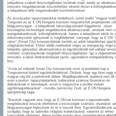
településre szabott fényszolgáltatást kínálnak majd, amely az alkalmazo
innovatív megoldásoknak köszönhetően sikerrel ötvözi a költséghatéko
a településen élők megnövekedett komfortérzetével.
Az évszázados tapasztalatokkal rendelkező, ismét önálló "magyar multi"
Tungsram és az E.ON Hungária közösen megvalósított projektjeinek cél
Magyarországon - a települések lakosságszámától függetlenül - olyan
közvilágítás-technológiai megoldásokat alkalmazzanak, amelyek nem c
energiatakarékosak, költséghatékonyak, hanem a településen lakók és 
önkormányzatok igényeinek is megfeleljenek. Lényege, hogy az E.ON "
város" (Smart City) koncepciójának mentén az adott településhez igazít
világítástechnikát. Ehhez előbb méréseket végez az energiacég, majd a
település igényeihez alkalmazkodva az együttműködő két vállalat terve
mérhető, szabványoknak megfelelő fényszolgáltatást. Így a végeredmé
innovatív, a lakók életkörülményeit javító, ugyanakkor energiahatékony v
lesz.
"A már jól működő Smart City koncepciónk most új lendületet kap a
Tungsrammal történő együttműködéssel. Örülünk, hogy egy ilyen nagy 
magyar cég lett a partnerünk ebben. Megállapodásunk ráadásul nem áll
ezen a ponton: tapasztalatainkat, tudásunkat szakmai fórumokon és
diákokoknak is bemutatjuk, ezzel is megosztva a jövőbe mutató
ügyfélmegoldásainkat" - mondta Jamniczky Zsolt, az E.ON Hungária
igazgatósági tagja.
"Büszkék vagyunk arra, hogy az E.ON-nal közösen a legmodernebb
megoldásokat tesszük elérhetővé a közösségek számára, olyanokat, a
Magyarországon fejlesztünk és itt is hozunk létre. Együttműködésünk az
szolgálja, hogy az optimális világítás kialakításával, valamint az ehhez
kapcsolódó adatalapú, illetve jövőbe mutató okos megoldásokkal élhető