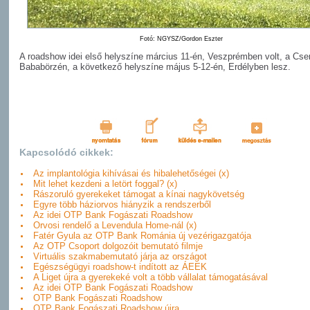
Fotó: NGYSZ/Gordon Eszter
A roadshow idei első helyszíne március 11-én, Veszprémben volt, a Cs
Bababörzén, a következő helyszíne május 5-12-én, Erdélyben lesz.
Kapcsolódó cikkek:
Az implantológia kihívásai és hibalehetőségei (x)
Mit lehet kezdeni a letört foggal? (x)
Rászoruló gyerekeket támogat a kínai nagykövetség
Egyre több háziorvos hiányzik a rendszerből
Az idei OTP Bank Fogászati Roadshow
Orvosi rendelő a Levendula Home-nál (x)
Fatér Gyula az OTP Bank Románia új vezérigazgatója
Az OTP Csoport dolgozóit bemutató filmje
Virtuális szakmabemutató járja az országot
Egészségügyi roadshow-t indított az ÁEEK
A Liget újra a gyerekeké volt a több vállalat támogatásával
Az idei OTP Bank Fogászati Roadshow
OTP Bank Fogászati Roadshow
OTP Bank Fogászati Roadshow újra