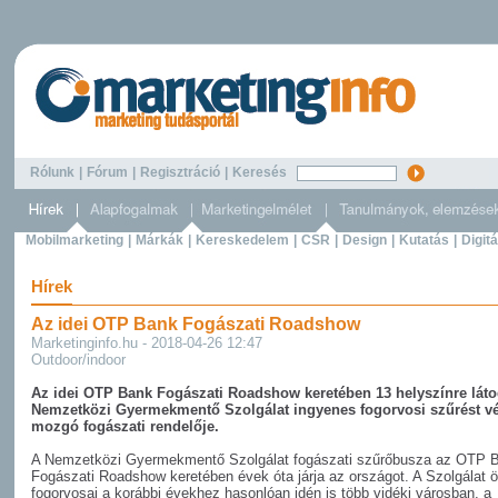
Rólunk
|
Fórum
|
Regisztráció
|
Keresés
Mobilmarketing
|
Márkák
|
Kereskedelem
|
CSR
|
Design
|
Kutatás
|
Digitá
Hírek
Az idei OTP Bank Fogászati Roadshow
Marketinginfo.hu - 2018-04-26 12:47
Outdoor/indoor
Az idei OTP Bank Fogászati Roadshow keretében 13 helyszínre látog
Nemzetközi Gyermekmentő Szolgálat ingyenes fogorvosi szűrést v
mozgó fogászati rendelője.
A Nemzetközi Gyermekmentő Szolgálat fogászati szűrőbusza az OTP 
Fogászati Roadshow keretében évek óta járja az országot. A Szolgálat 
fogorvosai a korábbi évekhez hasonlóan idén is több vidéki városban, a