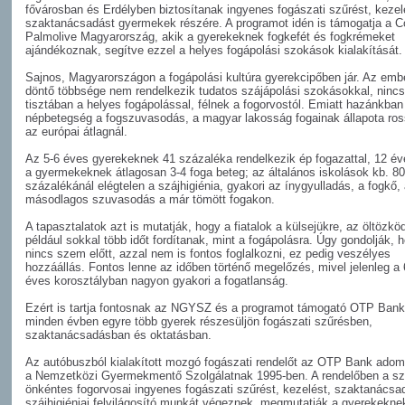
fővárosban és Erdélyben biztosítanak ingyenes fogászati szűrést, kezel
szaktanácsadást gyermekek részére. A programot idén is támogatja a C
Palmolive Magyarország, akik a gyerekeknek fogkefét és fogkrémeket
ajándékoznak, segítve ezzel a helyes fogápolási szokások kialakítását.
Sajnos, Magyarországon a fogápolási kultúra gyerekcipőben jár. Az emb
döntő többsége nem rendelkezik tudatos szájápolási szokásokkal, ninc
tisztában a helyes fogápolással, félnek a fogorvostól. Emiatt hazánkban
népbetegség a fogszuvasodás, a magyar lakosság fogainak állapota ro
az európai átlagnál.
Az 5-6 éves gyerekeknek 41 százaléka rendelkezik ép fogazattal, 12 év
a gyermekeknek átlagosan 3-4 foga beteg; az általános iskolások kb. 80
százalékánál elégtelen a szájhigiénia, gyakori az ínygyulladás, a fogkő,
másodlagos szuvasodás a már tömött fogakon.
A tapasztalatok azt is mutatják, hogy a fiatalok a külsejükre, az öltözkö
például sokkal több időt fordítanak, mint a fogápolásra. Úgy gondolják, 
nincs szem előtt, azzal nem is fontos foglalkozni, ez pedig veszélyes
hozzáállás. Fontos lenne az időben történő megelőzés, mivel jelenleg a
éves korosztályban nagyon gyakori a fogatlanság.
Ezért is tartja fontosnak az NGYSZ és a programot támogató OTP Bank
minden évben egyre több gyerek részesüljön fogászati szűrésben,
szaktanácsadásban és oktatásban.
Az autóbuszból kialakított mozgó fogászati rendelőt az OTP Bank ado
a Nemzetközi Gyermekmentő Szolgálatnak 1995-ben. A rendelőben a sz
önkéntes fogorvosai ingyenes fogászati szűrést, kezelést, szaktanácsa
szájhigiéniai felvilágosító munkát végeznek, megmutatják a gyerekekne