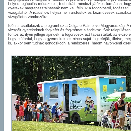
helyes fogápolás módszereit, technikáit, mindezt játékos formában, hog
gyerekek megtapasztalhassák nem kell félniük a fogorvostól, fogászati
vizsgálattól. A roadshow helyszínein arcfestők és kézművesek szórakoz
vizsgálatra várakozókat.
Idén is csatlakozik a programhoz a Colgate-Palmolive Magyarország. A 
vizsgált gyerekeknek fogkefét és fogkrémet ajándékoz. Sok települése
fontos az ilyen jellegű ajándék, a fogorvosok azt tapasztalták az előző 
hogy előfordul, hogy a gyermekeknek nincs saját fogkeféjük, illetve, mé
is, akkor sem tudnak gondoskodni a rendszeres, három havonkénti cseré